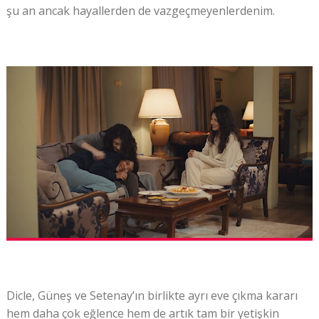
şu an ancak hayallerden de vazgeçmeyenlerdenim.
Dicle, Güneş ve Setenay’ın birlikte ayrı eve çıkma kararı
hem daha çok eğlence hem de artık tam bir yetişkin