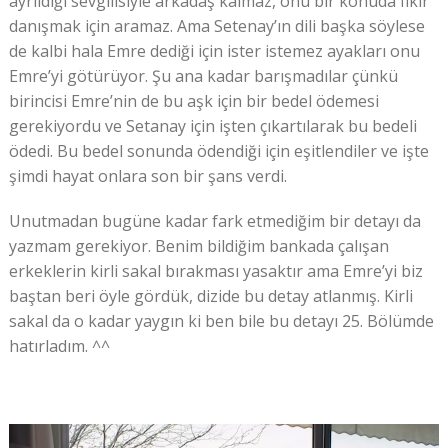
ayrıldığı sevgilisiyle arkadaş kalmaz, onu bir konuda fikir
danışmak için aramaz. Ama Setenay’ın dili başka söylese
de kalbi hala Emre dediği için ister istemez ayakları onu
Emre’yi götürüyor. Şu ana kadar barışmadılar çünkü
birincisi Emre’nin de bu aşk için bir bedel ödemesi
gerekiyordu ve Setanay için işten çıkartılarak bu bedeli
ödedi. Bu bedel sonunda ödendiği için eşitlendiler ve işte
şimdi hayat onlara son bir şans verdi.
Unutmadan bugüne kadar fark etmediğim bir detayı da
yazmam gerekiyor. Benim bildiğim bankada çalışan
erkeklerin kirli sakal bırakması yasaktır ama Emre’yi biz
baştan beri öyle gördük, dizide bu detay atlanmış. Kirli
sakal da o kadar yaygın ki ben bile bu detayı 25. Bölümde
hatırladım. ^^