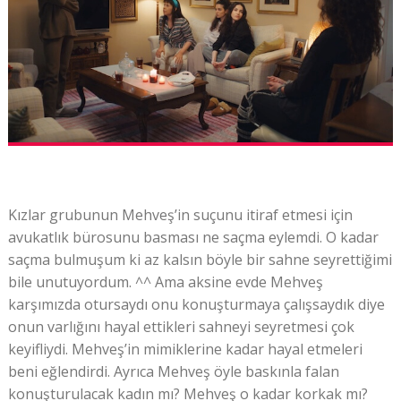
Kızlar grubunun Mehveş’in suçunu itiraf etmesi için
avukatlık bürosunu basması ne saçma eylemdi. O kadar
saçma bulmuşum ki az kalsın böyle bir sahne seyrettiğimi
bile unutuyordum. ^^ Ama aksine evde Mehveş
karşımızda otursaydı onu konuşturmaya çalışsaydık diye
onun varlığını hayal ettikleri sahneyi seyretmesi çok
keyifliydi. Mehveş’in mimiklerine kadar hayal etmeleri
beni eğlendirdi. Ayrıca Mehveş öyle baskınla falan
konuşturulacak kadın mı? Mehveş o kadar korkak mı?