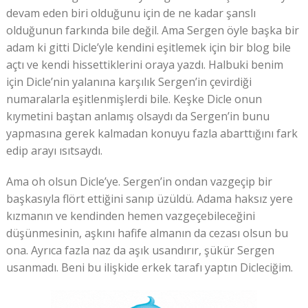
devam eden biri olduğunu için de ne kadar şanslı
olduğunun farkında bile değil. Ama Sergen öyle başka bir
adam ki gitti Dicle’yle kendini eşitlemek için bir blog bile
açtı ve kendi hissettiklerini oraya yazdı. Halbuki benim
için Dicle’nin yalanına karşılık Sergen’in çevirdiği
numaralarla eşitlenmişlerdi bile. Keşke Dicle onun
kıymetini baştan anlamış olsaydı da Sergen’in bunu
yapmasına gerek kalmadan konuyu fazla abarttığını fark
edip arayı ısıtsaydı.
Ama oh olsun Dicle’ye. Sergen’in ondan vazgeçip bir
başkasıyla flört ettiğini sanıp üzüldü. Adama haksız yere
kızmanın ve kendinden hemen vazgeçebileceğini
düşünmesinin, aşkını hafife almanın da cezası olsun bu
ona. Ayrıca fazla naz da aşık usandırır, şükür Sergen
usanmadı. Beni bu ilişkide erkek tarafı yaptın Dicleciğim.