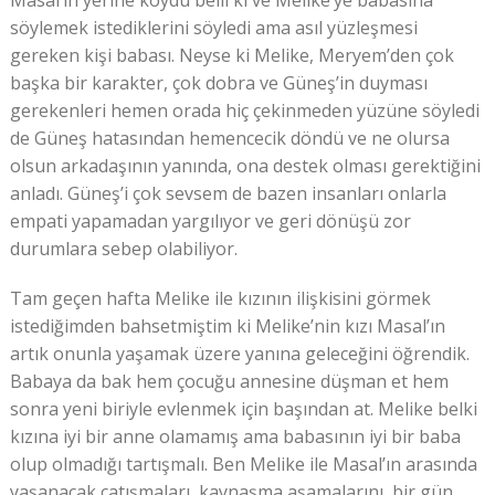
Masal’ın yerine koydu belli ki ve Melike’ye babasına
söylemek istediklerini söyledi ama asıl yüzleşmesi
gereken kişi babası. Neyse ki Melike, Meryem’den çok
başka bir karakter, çok dobra ve Güneş’in duyması
gerekenleri hemen orada hiç çekinmeden yüzüne söyledi
de Güneş hatasından hemencecik döndü ve ne olursa
olsun arkadaşının yanında, ona destek olması gerektiğini
anladı. Güneş’i çok sevsem de bazen insanları onlarla
empati yapamadan yargılıyor ve geri dönüşü zor
durumlara sebep olabiliyor.
Tam geçen hafta Melike ile kızının ilişkisini görmek
istediğimden bahsetmiştim ki Melike’nin kızı Masal’ın
artık onunla yaşamak üzere yanına geleceğini öğrendik.
Babaya da bak hem çocuğu annesine düşman et hem
sonra yeni biriyle evlenmek için başından at. Melike belki
kızına iyi bir anne olamamış ama babasının iyi bir baba
olup olmadığı tartışmalı. Ben Melike ile Masal’ın arasında
yaşanacak çatışmaları, kaynaşma aşamalarını, bir gün