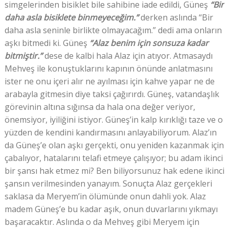
simgelerinden bisiklet bile sahibine iade edildi, Güneş
“Bir
daha asla bisiklete binmeyeceğim.”
derken aslında “Bir
daha asla seninle birlikte olmayacağım.” dedi ama onların
aşkı bitmedi ki. Güneş
“Alaz benim için sonsuza kadar
bitmiştir.”
dese de kalbi hala Alaz için atıyor. Atmasaydı
Mehveş ile konuştuklarını kapının önünde anlatmasını
ister ne onu içeri alır ne ayılması için kahve yapar ne de
arabayla gitmesin diye taksi çağırırdı. Güneş, vatandaşlık
görevinin altına sığınsa da hala ona değer veriyor,
önemsiyor, iyiliğini istiyor. Güneş’in kalp kırıklığı taze ve o
yüzden de kendini kandırmasını anlayabiliyorum. Alaz’ın
da Güneş’e olan aşkı gerçekti, onu yeniden kazanmak için
çabalıyor, hatalarını telafi etmeye çalışıyor; bu adam ikinci
bir şansı hak etmez mi? Ben biliyorsunuz hak edene ikinci
şansın verilmesinden yanayım. Sonuçta Alaz gerçekleri
saklasa da Meryem’in ölümünde onun dahli yok. Alaz
madem Güneş’e bu kadar aşık, onun duvarlarını yıkmayı
başaracaktır. Aslında o da Mehveş gibi Meryem için