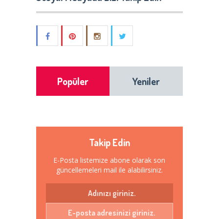
Popüler
Yeniler
Takip Edin
E-Posta listemize abone olarak son
güncellemeleri mail ile alabilirsiniz.