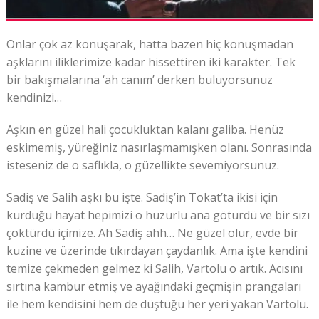
Onlar çok az konuşarak, hatta bazen hiç konuşmadan
aşklarını iliklerimize kadar hissettiren iki karakter. Tek
bir bakışmalarına ‘ah canım’ derken buluyorsunuz
kendinizi…
Aşkın en güzel hali çocukluktan kalanı galiba. Henüz
eskimemiş, yüreğiniz nasırlaşmamışken olanı. Sonrasında
isteseniz de o saflıkla, o güzellikte sevemiyorsunuz.
Sadiş ve Salih aşkı bu işte. Sadiş’in Tokat’ta ikisi için
kurduğu hayat hepimizi o huzurlu ana götürdü ve bir sızı
çöktürdü içimize. Ah Sadiş ahh… Ne güzel olur, evde bir
kuzine ve üzerinde tıkırdayan çaydanlık. Ama işte kendini
temize çekmeden gelmez ki Salih, Vartolu o artık. Acısını
sırtına kambur etmiş ve ayağındaki geçmişin prangaları
ile hem kendisini hem de düştüğü her yeri yakan Vartolu.