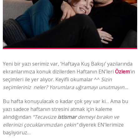
Yeni bir yazı serimiz var, ‘Haftaya Kuş Bakışı’ yazılarında
ekranlarımıza konuk dizilerden Haftanın EN’leri
Özlem
‘in
seçimleri ile yer alıyor. Keyifli okumalar ^^
Sizin
seçimleriniz neler? Yorumlara uğramayı unutmayın…
Bu hafta konuşulacak o kadar çok şey var ki… Ama bu
yazı sadece haftanın stresini atmak için kaleme
alındığından
“Tecavüze
istismar
demeyi bırakın ve
ellerinizi çocuklarımızdan çekin’’
diyerek EN’lerimize
başlıyoruz…