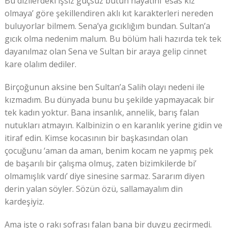
Bu dizilerdeki işsiz güçsüz bütün hayatını ‘esas kız
olmaya’ göre şekillendiren aklı kıt karakterleri nereden
buluyorlar bilmem. Sena’ya gıcıklığım bundan. Sultan’a
gıcık olma nedenim malum. Bu bölüm hali hazırda tek tek
dayanılmaz olan Sena ve Sultan bir araya gelip cinnet
kare olalım dediler.
Birçoğunun aksine ben Sultan’a Salih olayı nedeni ile
kızmadım. Bu dünyada bunu bu şekilde yapmayacak bir
tek kadın yoktur. Bana insanlık, annelik, barış falan
nutukları atmayın. Kalbinizin o en karanlık yerine gidin ve
itiraf edin. Kimse kocasının bir başkasından olan
çocuğunu ‘aman da aman, benim kocam ne yapmış pek
de başarılı bir çalışma olmuş, zaten bizimkilerde bi’
olmamışlık vardı’ diye sinesine sarmaz. Sararım diyen
derin yalan söyler. Sözün özü, sallamayalım din
kardeşiyiz.
Ama işte o rakı sofrası falan bana bir duygu geçirmedi.