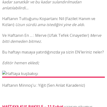
kadar sanatkâr ve bu kadar sulandırılmadan
anlatılabilirdi…
Haftanın Tuttuğunu Kopartanı: Nil (Fazilet Hanım ve
Kızları)
Uzun sürdü ama istediğini yine de aldı.
Ve Haftanın En … : Merve (Ufak Tefek Cinayetler)
Merve
bitti demeden bitmez.
Bu haftayı masaya yatırdığınızda ya sizin EN’leriniz neler?
Editör hemen ekledi;
Haftanın Minnoş’u : Yiğit (Sen Anlat Karadeniz)
HAFTAYA KUŞ BAKIŞI 5 – 11 Şubat
yazısını okumuş