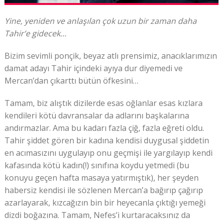
Yine, yeniden ve anlaşılan çok uzun bir zaman daha
Tahir’e gidecek…
Bizim sevimli ponçik, beyaz atlı prensimiz, anacıklarımızın
damat adayı Tahir içindeki ayıya dur diyemedi ve
Mercan’dan çıkarttı bütün öfkesini…
Tamam, biz alıştık dizilerde esas oğlanlar esas kızlara
kendileri kötü davransalar da adlarını başkalarına
andırmazlar. Ama bu kadarı fazla çiğ, fazla eğreti oldu.
Tahir şiddet gören bir kadına kendisi duygusal şiddetin
en acımasızını uygulayıp onu geçmişi ile yargılayıp kendi
kafasında kötü kadın(!) sınıfına koydu yetmedi (bu
konuyu geçen hafta masaya yatırmıştık), her şeyden
habersiz kendisi ile sözlenen Mercan’a bağırıp çağırıp
azarlayarak, kızcağızın bin bir heyecanla çıktığı yemeği
dizdi boğazına. Tamam, Nefes’i kurtaracaksınız da