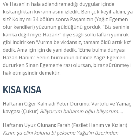
Ve Hazan’ın hala adlandıramadığı duygular içinde
kıskançlıktan kıvranmasını izledik. Ben çok keyif aldım, ya
siz? Kolay mı 34 bölüm sonra Paşamızın (Yağız Egemen
olur kendileri) yüzünün güldüğünü gördük. “Biz seninle
kanka değil miyiz Hazan?” diye sağlı sollu lafları yumruk
gibi indirirken ‘Vurma be vicdansız, tamam öldü artık kız’
dedik. Ama için için de yani dedik, ‘Etme bulma dünyası
Hazan Hanım.’ Senin burnunun dibinde Yağız Egemen
dururken Sinan Egemen’e razı olursan, biraz sürünmeyi
hak etmişsindir demektir.
KISA KISA
Haftanın Ciğer Kalmadı Yeter Durumu: Vartolu ve Yamaç
kavgası (Çukur)
Biliyorum babamın oğlu biliyorum….
Haftanın Uyuz Olunanı: Farah (Fazilet Hanım ve Kızları)
Kızım şu elini kolunu bi çeksene Yağız’ın üzerinden