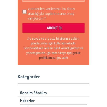
Gönderilen verilerimin bu form
aracılığıyla toplanmasına onay
veriyorum *
Ad soyad ve e-posta bilgileriniz bülten
gönderimleri için kullanılmaktadır.
Gönderdiğiniz verileri nasıl koruduğumuz ve
yönettiğimizle ilgili tam hikaye için
gizlilik
politikamıza
göz atın!
Kategoriler
Gezdim Gördüm
Haberler