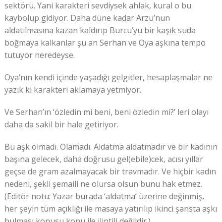
sektörü. Yani karakteri sevdiysek ahlak, kural o bu
kaybolup gidiyor. Daha düne kadar Arzu’nun
aldatılmasına kazan kaldırıp Burcu’yu bir kaşık suda
boğmaya kalkanlar şu an Serhan ve Oya aşkına tempo
tutuyor neredeyse.
Oya’nın kendi içinde yaşadığı gelgitler, hesaplaşmalar ne
yazık ki karakteri aklamaya yetmiyor.
Ve Serhan’ın ‘özledin mi beni, beni özledin mi?’ leri olayı
daha da sakil bir hale getiriyor.
Bu aşk olmadı. Olamadı. Aldatma aldatmadır ve bir kadının
başına gelecek, daha doğrusu gel(ebile)cek, acısı yıllar
geçse de gram azalmayacak bir travmadır. Ve hiçbir kadın
nedeni, şekli şemaili ne olursa olsun bunu hak etmez.
(Editör notu: Yazar burada ‘aldatma’ üzerine değinmiş,
her şeyin tüm açıklığı ile masaya yatırılıp ikinci şansta aşkı
bulması konusu konu ile ilintili değildir.)