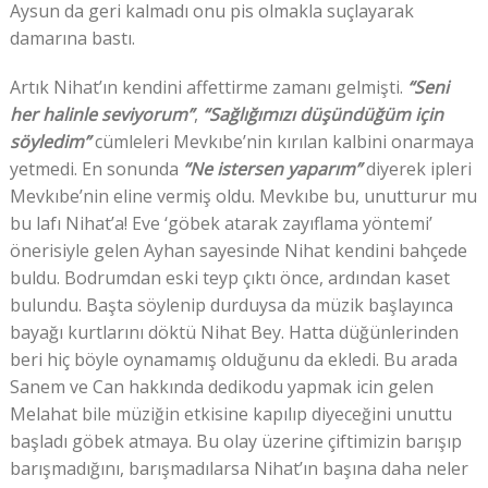
Aysun da geri kalmadı onu pis olmakla suçlayarak
damarına bastı.
Artık Nihat’ın kendini affettirme zamanı gelmişti.
“Seni
her halinle seviyorum”
,
“Sağlığımızı
düşündüğüm için
söyledim”
cümleleri Mevkıbe’nin kırılan kalbini onarmaya
yetmedi. En sonunda
“Ne istersen yaparım”
diyerek ipleri
Mevkıbe’nin eline vermiş oldu. Mevkıbe bu, unutturur mu
bu lafı Nihat’a! Eve ‘göbek atarak zayıflama yöntemi’
önerisiyle gelen Ayhan sayesinde Nihat kendini bahçede
buldu. Bodrumdan eski teyp çıktı önce, ardından kaset
bulundu. Başta söylenip durduysa da müzik başlayınca
bayağı kurtlarını döktü Nihat Bey. Hatta düğünlerinden
beri hiç böyle oynamamış olduğunu da ekledi. Bu arada
Sanem ve Can hakkında dedikodu yapmak icin gelen
Melahat bile müziğin etkisine kapılıp diyeceğini unuttu
başladı göbek atmaya. Bu olay üzerine çiftimizin barışıp
barışmadığını, barışmadılarsa Nihat’ın başına daha neler