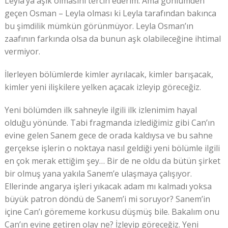
Leyla’ya âşık olmasını tercih ederim. Ama gönlümden
geçen Osman – Leyla olması ki Leyla tarafından bakınca
bu şimdilik mümkün görünmüyor. Leyla Osman’ın
zaafının farkında olsa da bunun aşk olabileceğine ihtimal
vermiyor.
İlerleyen bölümlerde kimler ayrılacak, kimler barışacak,
kimler yeni ilişkilere yelken açacak izleyip göreceğiz.
Yeni bölümden ilk sahneyle ilgili ilk izlenimim hayal
olduğu yönünde. Tabi fragmanda izlediğimiz gibi Can’ın
evine gelen Sanem gece de orada kaldıysa ve bu sahne
gerçekse işlerin o noktaya nasıl geldiği yeni bölümle ilgili
en çok merak ettiğim şey… Bir de ne oldu da bütün şirket
bir olmuş yana yakıla Sanem’e ulaşmaya çalışıyor.
Ellerinde angarya işleri yıkacak adam mı kalmadı yoksa
büyük patron döndü de Sanem’i mi soruyor? Sanem’in
içine Can’ı görememe korkusu düşmüş bile. Bakalım onu
Can’ın evine getiren olay ne? İzleyip göreceğiz. Yeni