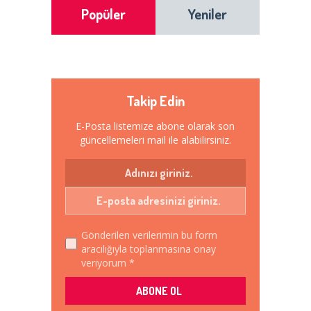
Popüler
Yeniler
Takip Edin
E-Posta listemize abone olarak son
güncellemeleri mail ile alabilirsiniz.
Gönderilen verilerimin bu form
aracılığıyla toplanmasına onay
veriyorum *