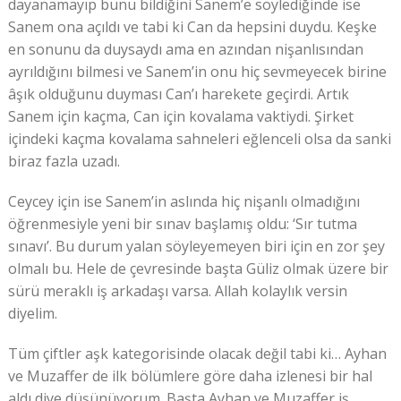
dayanamayıp bunu bildiğini Sanem’e söylediğinde ise
Sanem ona açıldı ve tabi ki Can da hepsini duydu. Keşke
en sonunu da duysaydı ama en azından nişanlısından
ayrıldığını bilmesi ve Sanem’in onu hiç sevmeyecek birine
âşık olduğunu duyması Can’ı harekete geçirdi. Artık
Sanem için kaçma, Can için kovalama vaktiydi. Şirket
içindeki kaçma kovalama sahneleri eğlenceli olsa da sanki
biraz fazla uzadı.
Ceycey için ise Sanem’in aslında hiç nişanlı olmadığını
öğrenmesiyle yeni bir sınav başlamış oldu: ‘Sır tutma
sınavı’. Bu durum yalan söyleyemeyen biri için en zor şey
olmalı bu. Hele de çevresinde başta Güliz olmak üzere bir
sürü meraklı iş arkadaşı varsa. Allah kolaylık versin
diyelim.
Tüm çiftler aşk kategorisinde olacak değil tabi ki… Ayhan
ve Muzaffer de ilk bölümlere göre daha izlenesi bir hal
aldı diye düşünüyorum. Başta Ayhan ve Muzaffer iş