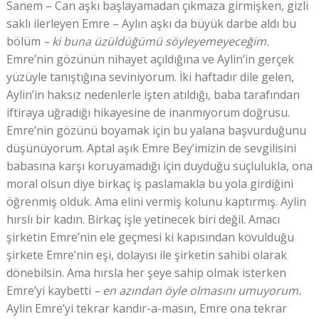
Sanem – Can aşkı başlayamadan çıkmaza girmişken, gizli
saklı ilerleyen Emre – Aylın aşkı da büyük darbe aldı bu
bölüm
– ki buna üzüldüğümü söyleyemeyeceğim.
Emre’nin gözünün nihayet açıldığına ve Aylin’in gerçek
yüzüyle tanıştığına seviniyorum. İki haftadır dile gelen,
Aylin’in haksız nedenlerle işten atıldığı, baba tarafından
iftiraya uğradığı hikayesine de inanmıyorum doğrusu.
Emre’nin gözünü boyamak için bu yalana başvurduğunu
düşünüyorum. Aptal aşık Emre Bey’imizin de sevgilisini
babasına karşı koruyamadığı için duyduğu suçlulukla, ona
moral olsun diye birkaç iş paslamakla bu yola girdiğini
öğrenmiş olduk. Ama elini vermiş kolunu kaptırmış. Aylin
hırslı bir kadın. Birkaç işle yetinecek biri değil. Amacı
şirketin Emre’nin ele geçmesi ki kapısından kovulduğu
şirkete Emre’nin eşi, dolayısı ile şirketin sahibi olarak
dönebilsin. Ama hırsla her şeye sahip olmak isterken
Emre’yi kaybetti
– en azından öyle olmasını umuyorum.
Aylin Emre’yi tekrar kandır-a-masın, Emre ona tekrar