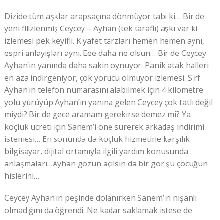
Dizide tüm aşklar arapsaçına dönmüyor tabi ki… Bir de
yeni filizlenmiş Ceycey – Ayhan (tek taraflı) aşkı var ki
izlemesi pek keyifli. Kıyafet tarzları hemen hemen aynı,
espri anlayışları aynı. Eee daha ne olsun… Bir de Ceycey
Ayhan’ın yanında daha sakin oynuyor. Panik atak halleri
en aza indirgeniyor, çok yorucu olmuyor izlemesi. Sırf
Ayhan’ın telefon numarasını alabilmek için 4 kilometre
yolu yürüyüp Ayhan’ın yanına gelen Ceycey çok tatlı değil
miydi? Bir de gece aramam gerekirse demez mi? Ya
koçluk ücreti için Sanem’i öne sürerek arkadaş indirimi
istemesi… En sonunda da koçluk hizmetine karşılık
bilgisayar, dijital ortamıyla ilgili yardım konusunda
anlaşmaları…Ayhan gözün açılsın da bir gör şu çocuğun
hislerini…
Ceycey Ayhan’ın peşinde dolanırken Sanem’in nişanlı
olmadığını da öğrendi. Ne kadar saklamak istese de