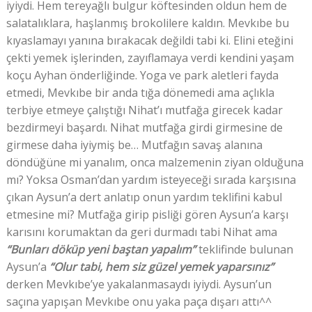
iyiydi. Hem tereyağlı bulgur köftesinden oldun hem de
salatalıklara, haşlanmış brokolilere kaldın. Mevkıbe bu
kıyaslamayı yanına bırakacak değildi tabi ki. Elini eteğini
çekti yemek işlerinden, zayıflamaya verdi kendini yaşam
koçu Ayhan önderliğinde. Yoga ve park aletleri fayda
etmedi, Mevkıbe bir anda tığa dönemedi ama açlıkla
terbiye etmeye çalıştığı Nihat’ı mutfağa girecek kadar
bezdirmeyi başardı. Nihat mutfağa girdi girmesine de
girmese daha iyiymiş be… Mutfağın savaş alanına
döndüğüne mi yanalım, onca malzemenin ziyan olduğuna
mı? Yoksa Osman’dan yardım isteyeceği sırada karşısına
çıkan Aysun’a dert anlatıp onun yardım teklifini kabul
etmesine mi? Mutfağa girip pisliği gören Aysun’a karşı
karısını korumaktan da geri durmadı tabi Nihat ama
“Bunları döküp yeni baştan yapalım”
teklifinde bulunan
Aysun’a
“Olur tabi, hem siz güzel yemek yaparsınız”
derken Mevkıbe’ye yakalanmasaydı iyiydi. Aysun’un
saçına yapışan Mevkıbe onu yaka paça dışarı attı^^