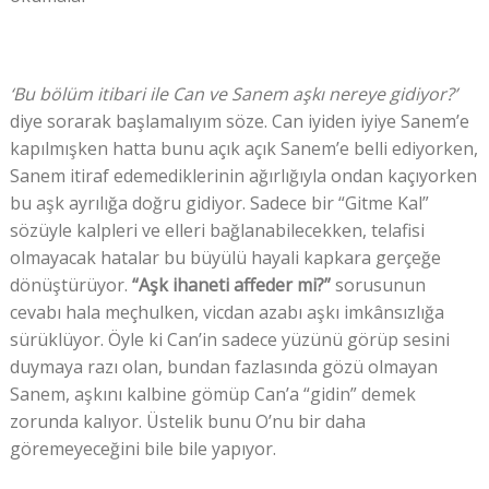
‘Bu bölüm itibari ile Can ve Sanem aşkı nereye gidiyor?’
diye sorarak başlamalıyım söze. Can iyiden iyiye Sanem’e
kapılmışken hatta bunu açık açık Sanem’e belli ediyorken,
Sanem itiraf edemediklerinin ağırlığıyla ondan kaçıyorken
bu aşk ayrılığa doğru gidiyor. Sadece bir “Gitme Kal”
sözüyle kalpleri ve elleri bağlanabilecekken, telafisi
olmayacak hatalar bu büyülü hayali kapkara gerçeğe
dönüştürüyor.
“Aşk ihaneti affeder mi?”
sorusunun
cevabı hala meçhulken, vicdan azabı aşkı imkânsızlığa
sürüklüyor. Öyle ki Can’in sadece yüzünü görüp sesini
duymaya razı olan, bundan fazlasında gözü olmayan
Sanem, aşkını kalbine gömüp Can’a “gidin” demek
zorunda kalıyor. Üstelik bunu O’nu bir daha
göremeyeceğini bile bile yapıyor.