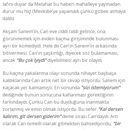
lafını duyar da Melahat bu haberi mahalleye yaymadan
durur mu hiç! (Mevkıbe’ye yayamadı çünkü göbek atmaya
daldı)
Akşam Sanem’in, Can eve ciddi ciddi gelince, ona
görünmemek için evden kaçma girişiminde bulunması
ayrı bir komediydi. Hele de Can’ın Sanem’in arkasında
bitivermesi, Can’ın şaşkınlığı, diyecek söz bulamaması,
ancak
“Bu çok iyiydi”
diyebilmesi ayrı bir olaydı.
Bu kaçma yakalanma olayı sonunda nihayet başbaşa
kaldıklarında Can artık net bir cevap istiyordu. Sanem için
kaçacak yer kalmamıştı. En sonunda
“sizi istemiyorum”
dediğinde bunun sonucuna katlanması gerektiğinin
farkındaydı. Çünkü Can bu duyduğuna inanmakta
zorlanmış ve emin olmak istiyordu. Bu sefer
“Kal dersen
kalırım, git dersen giderim”
deme sırası Can’daydı. Artı
olarak Can temelli olarak gitmekten bahsediyordu
,
“bir