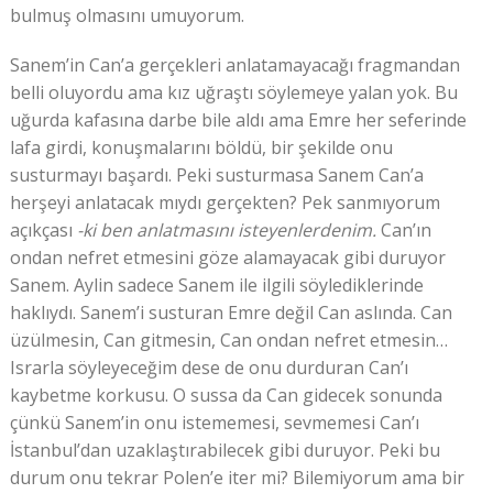
bulmuş olmasını umuyorum.
Sanem’in Can’a gerçekleri anlatamayacağı fragmandan
belli oluyordu ama kız uğraştı söylemeye yalan yok. Bu
uğurda kafasına darbe bile aldı ama Emre her seferinde
lafa girdi, konuşmalarını böldü, bir şekilde onu
susturmayı başardı. Peki susturmasa Sanem Can’a
herşeyi anlatacak mıydı gerçekten? Pek sanmıyorum
açıkçası
-ki ben anlatmasını isteyenlerdenim.
Can’ın
ondan nefret etmesini göze alamayacak gibi duruyor
Sanem. Aylin sadece Sanem ile ilgili söylediklerinde
haklıydı. Sanem’i susturan Emre değil Can aslında. Can
üzülmesin, Can gitmesin, Can ondan nefret etmesin…
Israrla söyleyeceğim dese de onu durduran Can’ı
kaybetme korkusu. O sussa da Can gidecek sonunda
çünkü Sanem’in onu istememesi, sevmemesi Can’ı
İstanbul’dan uzaklaştırabilecek gibi duruyor. Peki bu
durum onu tekrar Polen’e iter mi? Bilemiyorum ama bir