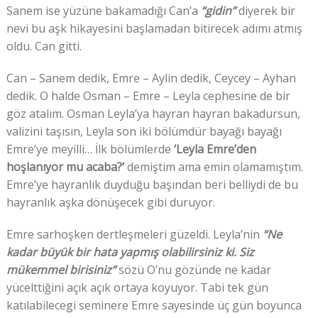
Sanem ise yüzüne bakamadığı Can’a
“gidin”
diyerek bir
nevi bu aşk hikayesini başlamadan bitirecek adımı atmış
oldu. Can gitti.
Can – Sanem dedik, Emre – Aylin dedik, Ceycey – Ayhan
dedik. O halde Osman – Emre – Leyla cephesine de bir
göz atalım. Osman Leyla’ya hayran hayran bakadursun,
valizini taşısın, Leyla son iki bölümdür bayağı bayağı
Emre’ye meyilli… İlk bölümlerde
‘Leyla Emre’den
hoşlanıyor mu acaba?’
demiştim ama emin olamamıştım.
Emre’ye hayranlık duyduğu başından beri belliydi de bu
hayranlık aşka dönüşecek gibi duruyor.
Emre sarhoşken dertleşmeleri güzeldi. Leyla’nin
“Ne
kadar büyük bir hata yapmış olabilirsiniz ki. Siz
mükemmel birisiniz”
sözü O’nu gözünde ne kadar
yücelttiğini açık açık ortaya koyuyor. Tabi tek gün
katılabilecegi seminere Emre sayesinde üç gün boyunca