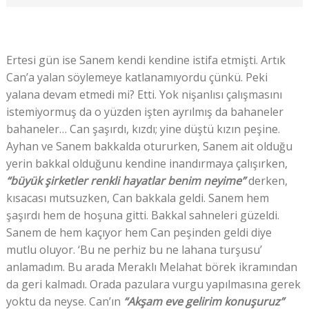
Ertesi gün ise Sanem kendi kendine istifa etmişti. Artık
Can’a yalan söylemeye katlanamıyordu çünkü. Peki
yalana devam etmedi mi? Etti. Yok nişanlısı çalışmasını
istemiyormuş da o yüzden işten ayrılmış da bahaneler
bahaneler… Can şaşırdı, kızdı; yine düştü kızın peşine.
Ayhan ve Sanem bakkalda otururken, Sanem ait olduğu
yerin bakkal olduğunu kendine inandırmaya çalışırken,
“büyük şirketler renkli hayatlar benim neyime”
derken,
kısacası mutsuzken, Can bakkala geldi. Sanem hem
şaşırdı hem de hoşuna gitti. Bakkal sahneleri güzeldi.
Sanem de hem kaçıyor hem Can peşinden geldi diye
mutlu oluyor. ‘Bu ne perhiz bu ne lahana turşusu’
anlamadım. Bu arada Meraklı Melahat börek ikramından
da geri kalmadı. Orada pazulara vurgu yapılmasına gerek
yoktu da neyse. Can’ın
“Akşam eve gelirim konuşuruz”