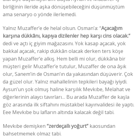
birliğinin ileride aşka dönüşebileceğini düşünmüştüm
ama senaryo o yönde ilerlemedi.
Yalnız Muzaffer’e de helal olsun. Osman’a: “
Açacağım
karşına dükkânı, kapıya dizilenler hep karşı cins olacak.”
dedi ve açtı iç giyim mağazasını. Yok kasap açacak, yok
bakkal açacak, rakip dükkân olacak derken ters köşe
yapan Muzaffer’e alkış. Hem belli mi olur, dükkâna bir
müşteri gelir Muzaffer’e tutulur, Muzaffer de ona âşık
olur, Sanem’in de Osman’ın da yakasından düşüverir. Çok
da güzel olur. Yalnız mahallelinin tepkileri bayağı iyiydi.
Aysun’un şok olmuş haline karşılık Mevkıbe, Melahat ve
diğerlerinin alaycı tavırları… Bu arada Muzaffer de kaşla
göz arasında ilk siftahını müstakbel kayınvalidesi ile yaptı.
Eee Mevkıbe bu lafların altında kalacak değil tabi.
Mevkıbe demişken
“zerdeçallı yoğurt”
kaosundan
bahsetmemek olmaz tabi.