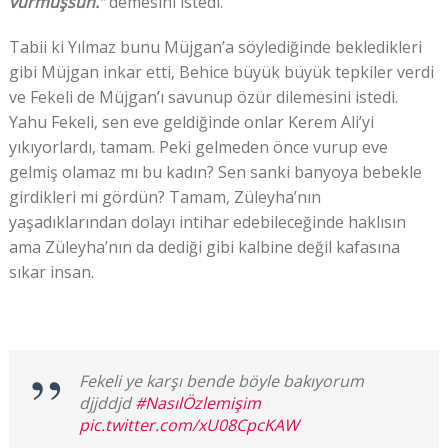
vurmuşsun.”
demesini istedi.
Tabii ki Yılmaz bunu Müjgan’a söylediğinde bekledikleri
gibi Müjgan inkar etti, Behice büyük büyük tepkiler verdi
ve Fekeli de Müjgan’ı savunup özür dilemesini istedi.
Yahu Fekeli, sen eve geldiğinde onlar Kerem Ali’yi
yıkıyorlardı, tamam. Peki gelmeden önce vurup eve
gelmiş olamaz mı bu kadın? Sen sanki banyoya bebekle
girdikleri mi gördün? Tamam, Züleyha’nın
yaşadıklarından dolayı intihar edebileceğinde haklısın
ama Züleyha’nın da dediği gibi kalbine değil kafasına
sıkar insan.
Fekeli ye karşı bende böyle bakıyorum
djjddjd
#NasılÖzlemişim
pic.twitter.com/xU08CpcKAW