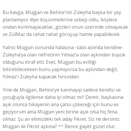
Bu kavga, Müjgan ve Behice’nin Züleyha başka bir şey
planlamıyor diye düşünmelerine sebep oldu, böylece
ondan korkmayacaklar, gözleri onun üzerinde olmayacak
ve ZülMaz da rahat rahat görüşüp hamle yapabilecek.
Yalnız Müjgan sonunda halasına -tabii aslında kendine-
Züleyha’ya olan nefretinin Yılmaz’a olan aşkından büyük
olduğunu itiraf etti. Evet, Müjgan bu evliliği
bitirebilecekken bunu yapmıyorsa bu aşkından değil,
Yılmaz’ı Züleyha kapacak hırsından.
Yine de Müjgan, Behice’ye kanmayıp sadece kendisi ve
çocuğuyla ilgilense daha iyi olmaz mı? Demir, başkasına
aşık olunca hikayenin ana çatısı çökeceği için bunu es
geçiyorum ama Müjgan yeni birine aşık olsa hiç fena
olmaz. Şu an elimizdeki tek aday Fikret. Siz ne dersiniz
Müjgan ile Fikret aşkına? ^^ Bence gayet güzel olur,