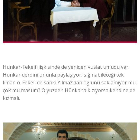
Hünkar-Fekeli ilişkisinde de yeniden vuslat umudu var.
Hünkar derdini onunla paylaşıyor, sığınabileceği tek
liman o. Fekeli de sanki Yılmaz’dan oğlunu saklamıyor mu,
çok mu masum? O yüzden Hünkar’a kızıyorsa kendine de
kızmalı.