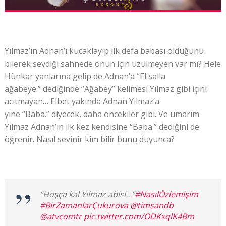
Yılmaz’ın Adnan’ı kucaklayıp ilk defa babası olduğunu
bilerek sevdiği sahnede onun için üzülmeyen var mı? Hele
Hünkar yanlarına gelip de Adnan’a “El salla
ağabeye.” dediğinde “Ağabey” kelimesi Yılmaz gibi içini
acıtmayan… Elbet yakında Adnan Yılmaz’a
yine “Baba.” diyecek, daha öncekiler gibi. Ve umarım
Yılmaz Adnan’ın ilk kez kendisine “Baba.” dediğini de
öğrenir. Nasıl sevinir kim bilir bunu duyunca?
“Hoşça kal Yılmaz abisi…”
#NasılÖzlemişim
#BirZamanlarÇukurova
@timsandb
@atvcomtr
pic.twitter.com/ODKxqlK4Bm