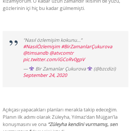
kızamıyorum. O kadar uzun zamandır ikisinin de yüzü,
gözlerinin içi hiç bu kadar gülmemişti.
"Nasıl özlemişim kokunu…”
#NasılÖzlemişim
#BirZamanlarÇukurova
@timsandb
@atvcomtr
pic.twitter.com/iGCoRv0gpV
—
Bir Zamanlar Çukurova
(@bzcdizi)
September 24, 2020
Açıkçası yapacakları planları merakla takip edeceğim.
Planın ilk adımı olarak Züleyha, Yılmaz’dan Müjgan’la
konuşmasını ve ona
“Züleyha kendini vurmamış, sen