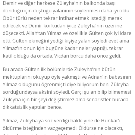
Demir ve diğer herkese Züleyha’nın balkonda başı
döndüğü için düştüğü yalanının söylenmesi daha iyi oldu.
Öbür türlü neden tekrar intihar etmek istediği merak
edilecek ve Demir korkudan iyice Züleyha’nın üzerine
düşecekti. Allah’tan Yılmaz ve özellikle Gülten çok iyi idare
etti. Gülten ekmeğini yediği kişiye yalan söyledi evet ama
Yılmaz’ın onun için bugüne kadar neler yaptığı, tekrar
katil olduğu da ortada. Vicdan borcu daha önce geldi.
Bu arada Gülten ilk bölümlerde Züleyha’nın bütün
mektuplarını okuyup öyle yakmıştı ve Adnan’ın babasının
Yılmaz olduğunu öğrenmişti diye biliyorum ben. Züleyha
sorduğundaysa aksini söyledi. Gerçi şu an bilip bilmemesi
Züleyha için bir şeyi değiştirmez ama senaristler burada
dikkatsizlik yaptılar bence.
Yılmaz, Züleyha’ya söz verdiği halde yine de Hünkar’ı
öldürme isteğinden vazgeçemedi. Öldürse ne olacaktı,