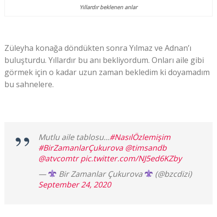
Yıllardır beklenen anlar
Züleyha konağa döndükten sonra Yılmaz ve Adnan’ı
buluşturdu. Yıllardır bu anı bekliyordum. Onları aile gibi
görmek için o kadar uzun zaman bekledim ki doyamadım
bu sahnelere.
Mutlu aile tablosu…
#NasılÖzlemişim
#BirZamanlarÇukurova
@timsandb
@atvcomtr
pic.twitter.com/NJ5ed6KZby
—
Bir Zamanlar Çukurova
(@bzcdizi)
September 24, 2020