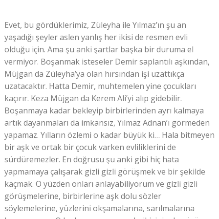
Evet, bu gördüklerimiz, Züleyha ile Yılmaz’ın şu an
yaşadığı şeyler aslen yanlış her ikisi de resmen evli
olduğu için. Ama şu anki şartlar başka bir duruma el
vermiyor. Boşanmak isteseler Demir saplantılı aşkından,
Müjgan da Züleyha’ya olan hırsından işi uzattıkça
uzatacaktır. Hatta Demir, muhtemelen yine çocukları
kaçırır. Keza Müjgan da Kerem Ali’yi alıp gidebilir.
Boşanmaya kadar bekleyip birbirlerinden ayrı kalmaya
artık dayanmaları da imkansız, Yılmaz Adnan’ı görmeden
yapamaz. Yılların özlemi o kadar büyük ki… Hala bitmeyen
bir aşk ve ortak bir çocuk varken evliliklerini de
sürdüremezler. En doğrusu şu anki gibi hiç hata
yapmamaya çalışarak gizli gizli görüşmek ve bir şekilde
kaçmak. O yüzden onları anlayabiliyorum ve gizli gizli
görüşmelerine, birbirlerine aşk dolu sözler
söylemelerine, yüzlerini okşamalarına, sarılmalarına