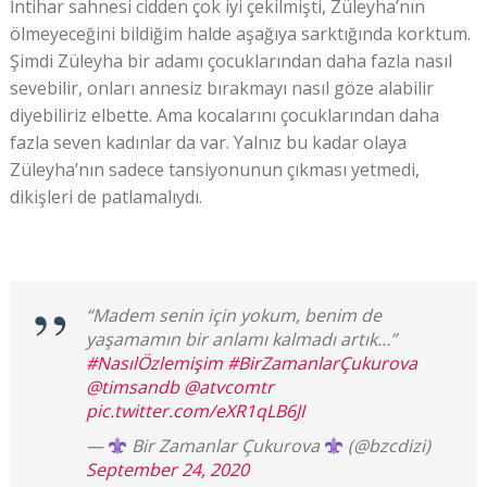
İntihar sahnesi cidden çok iyi çekilmişti, Züleyha’nın
ölmeyeceğini bildiğim halde aşağıya sarktığında korktum.
Şimdi Züleyha bir adamı çocuklarından daha fazla nasıl
sevebilir, onları annesiz bırakmayı nasıl göze alabilir
diyebiliriz elbette. Ama kocalarını çocuklarından daha
fazla seven kadınlar da var. Yalnız bu kadar olaya
Züleyha’nın sadece tansiyonunun çıkması yetmedi,
dikişleri de patlamalıydı.
“Madem senin için yokum, benim de
yaşamamın bir anlamı kalmadı artık…”
#NasılÖzlemişim
#BirZamanlarÇukurova
@timsandb
@atvcomtr
pic.twitter.com/eXR1qLB6JI
—
Bir Zamanlar Çukurova
(@bzcdizi)
September 24, 2020