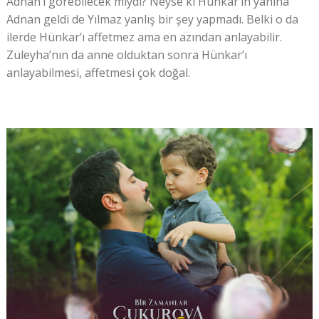
Adnan’ı görebilecek miydi? Neyse ki Hünkar’ın yanına
Adnan geldi de Yılmaz yanlış bir şey yapmadı. Belki o da
ilerde Hünkar’ı affetmez ama en azından anlayabilir.
Züleyha’nın da anne olduktan sonra Hünkar’ı
anlayabilmesi, affetmesi çok doğal.