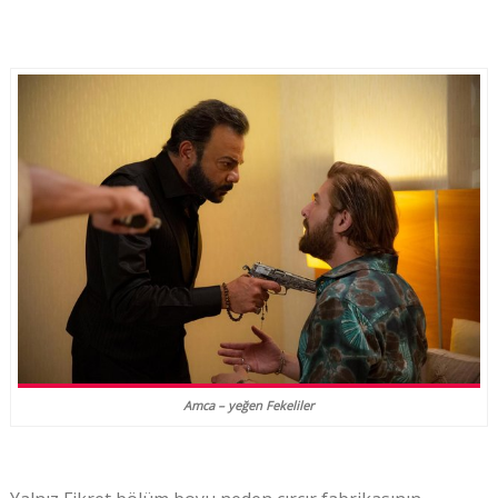
Amca – yeğen Fekeliler