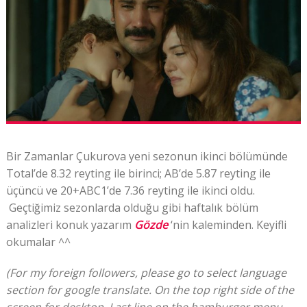
Bir Zamanlar Çukurova yeni sezonun ikinci bölümünde
Total’de 8.32
reyting ile
birinci; AB’de 5.87
reyting ile
üçüncü ve
20+ABC1’de 7.36
reyting ile ikinci oldu.
Geçtiğimiz sezonlarda olduğu gibi haftalık
bölüm
analizleri konuk yazarım
Gözde
‘nin kaleminden. Keyifli
okumalar ^^
(For my foreign followers, please go to select language
section for google translate. On the top right side of the
screen for desktop, Last line on the hamburger menu