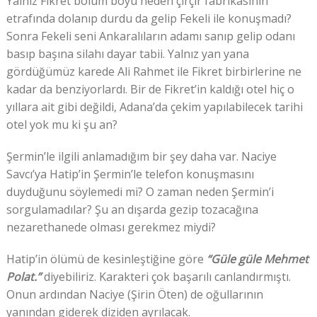
Yalnız Fikret bölüm boyu neden çırçır fabrikasının
etrafında dolanıp durdu da gelip Fekeli ile konuşmadı?
Sonra Fekeli seni Ankaralıların adamı sanıp gelip odanı
basıp başına silahı dayar tabii. Yalnız yan yana
gördüğümüz karede Ali Rahmet ile Fikret birbirlerine ne
kadar da benziyorlardı. Bir de Fikret’in kaldığı otel hiç o
yıllara ait gibi değildi, Adana’da çekim yapılabilecek tarihi
otel yok mu ki şu an?
Şermin’le ilgili anlamadığım bir şey daha var. Naciye
Savcı’ya Hatip’in Şermin’le telefon konuşmasını
duyduğunu söylemedi mi? O zaman neden Şermin’i
sorgulamadılar? Şu an dışarda gezip tozacağına
nezarethanede olması gerekmez miydi?
Hatip’in ölümü de kesinleştiğine göre
“Güle güle Mehmet
Polat.”
diyebiliriz. Karakteri çok başarılı canlandırmıştı.
Onun ardından Naciye (Şirin Öten) de oğullarının
yanından giderek diziden ayrılacak.