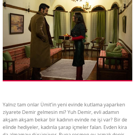
Yalnız tam onlar Ümit’in yeni evinde kutlama yaparken
ziyarete Demir gelmesin mi? Yuh Demir, evli adamın
akşam akşam bekar bir kadının evinde ne işi var? Bir de
elinde hediyeler, kadınla şarap içmeler falan. Evden kira
da almamayı düşünüyor. Buna resmen ev açmak denir