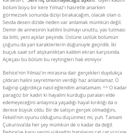
karakteri,
“Seni hiç unutmayacağız aşkım.”
diyen kadını
bölüm boyu bir kere Yılmaz’ı hasretle anarken
görmezsek sonunda diziyi bırakacağım, olacak olan o.
Sevda desen dizide neden var anlamak mümkün değil.
Demir de annesinin katilini bulmayı unuttu, yas tutması
da bitti, yeni aşklar peşinde. Üstüne üstlük bölümün
çoğunu da yan karakterlerin düğünüyle geçirdik. İki
buçuk saat sırf alışkanlıktan kaldım ekran karşısında.
Açıkçası bu bölüm bu reytingleri hak etmiyor.
Behice’nin Yılmaz’ın mirasına dair gerçekleri duydukça
çıldıran halini seyretmenin verdiği haz anlatılamaz. O
bağırıp çağırdıkça nasıl eğlendim anlatamam. ^^ O kadar
paragöz bir kadın ki hayalini kurduğu paraları elde
edemeyeceğini anlayınca yaşadığı hayal kırıklığı da o
derece büyük oldu. Bir de satışın gerçek olmadığını,
Fekeli’nin oyunu olduğunu düşünmez mi, yuh. Tamam
Çukurova’da her şey mümkün de o kadar da değil.
Behice’ye karşı sesini yükseltip hatalarını çat çat yüzüne