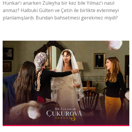
Hünkar’ı anarken Züleyha bir kez bile Yılmaz’ı nasıl
anmaz? Halbuki Gülten ve Çetin ile birlikte evlenmeyi
planlamışlardı. Bundan bahsetmesi gerekmez miydi?