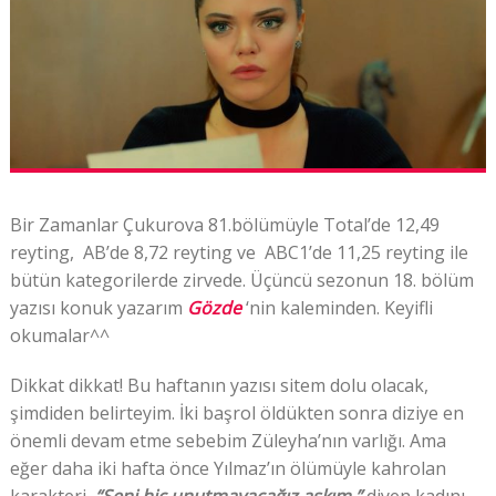
Bir Zamanlar Çukurova
81.bölümüyle Total’de 12,49
reyting, AB’de 8,72 reyting ve ABC1’de 11,25
reyting
ile
bütün kategorilerde
zirvede. Üçüncü sezonun 18. bölüm
yazısı konuk yazarım
Gözde
‘nin kaleminden. Keyifli
okumalar^^
Dikkat dikkat! Bu haftanın yazısı sitem dolu olacak,
şimdiden belirteyim. İki başrol öldükten sonra diziye en
önemli devam etme sebebim Züleyha’nın varlığı. Ama
eğer daha iki hafta önce Yılmaz’ın ölümüyle kahrolan