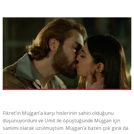
Fikret’in Müjgan’a karşı hislerinin sahici olduğunu
düşünüyordum ve Ümit ile öpüştüğünde Müjgan için
samimi olarak üzülmüştüm. Müjgan’a bazen çok gıcık da