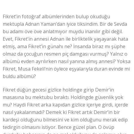
Fikret’in fotoğraf albümlerinden bulup okuduğu
mektupla Adnan Yaman’dan iyice tiksindim. Bir de Sevda
bu adamı öve öve anlatmıyor muydu inanılır gibi değil.
Evet, Fikret’in annesi Adnan ile birliktelik yaşayarak hata
etmiş, ama Fikret’in günahı ne? İnsanda biraz mı şüphe
olmaz da çocuğun resmen piç damgası vurmuş? Yalnız o
albümü evden ayrılırken nasıl yanına almış annesi? Yoksa
Fikret, Musa Fekeli’nin öylece eşyalarıyla duran evinde mi
buldu albümü?
Fikret düğün gecesi gizlice holdinge girip Demir’in
masasına bu mektubu bıraktı. Holdingde güvenlik yok
mu? Haydi Fikret arka kapıdan gizlice içeriye girdi, içerde
nasıl yakalanmadı? Demek ki Fikret artık Demir’in bir
kardeşi olduğunu bilmesini ve kim olduğunu merak edip
tedirgin olmasını istiyor. Bence güzel plan. O övüp