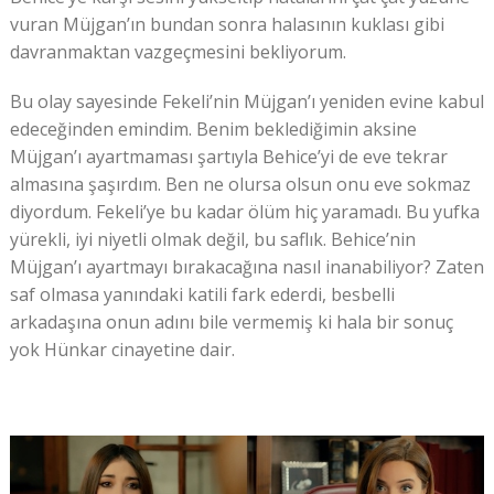
vuran Müjgan’ın bundan sonra halasının kuklası gibi
davranmaktan vazgeçmesini bekliyorum.
Bu olay sayesinde Fekeli’nin Müjgan’ı yeniden evine kabul
edeceğinden emindim. Benim beklediğimin aksine
Müjgan’ı ayartmaması şartıyla Behice’yi de eve tekrar
almasına şaşırdım. Ben ne olursa olsun onu eve sokmaz
diyordum. Fekeli’ye bu kadar ölüm hiç yaramadı. Bu yufka
yürekli, iyi niyetli olmak değil, bu saflık. Behice’nin
Müjgan’ı ayartmayı bırakacağına nasıl inanabiliyor? Zaten
saf olmasa yanındaki katili fark ederdi, besbelli
arkadaşına onun adını bile vermemiş ki hala bir sonuç
yok Hünkar cinayetine dair.