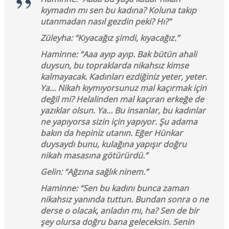
kıymadın mı sen bu kadına? Koluna takıp
utanmadan nasıl gezdin peki? Hı?”
Züleyha: “Kıyacağız şimdi, kıyacağız.”
Haminne: “Aaa ayıp ayıp. Bak bütün ahali
duysun, bu topraklarda nikahsız kimse
kalmayacak. Kadınları ezdiğiniz yeter, yeter.
Ya… Nikah kıymıyorsunuz mal kaçırmak için
değil mi? Helalinden mal kaçıran erkeğe de
yazıklar olsun. Ya… Bu insanlar, bu kadınlar
ne yapıyorsa sizin için yapıyor. Şu adama
bakın da hepiniz utanın. Eğer Hünkar
duysaydı bunu, kulağına yapışır doğru
nikah masasına götürürdü.”
Gelin: “Ağzına sağlık ninem.”
Haminne: “Sen bu kadını bunca zaman
nikahsız yanında tuttun. Bundan sonra o ne
derse o olacak, anladın mı, ha? Sen de bir
şey olursa doğru bana geleceksin. Senin