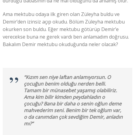
durduğu babasının da ne mal olduğunu da anlamış olur.
Ama mektubu odaya ilk giren olan Züleyha buldu ve
Demir’den izinsiz açıp okudu. Bölüm Züleyha mektubu
okurken son buldu. Eğer mektubu götürüp Demir’e
verecekse buna ne gerek vardı ben anlamadım doğrusu.
Bakalım Demir mektubu okuduğunda neler olacak?
“Kızım sen niye laftan anlamıyorsun. O
çocuğun benim olduğu nerden belli.
Tamam bir münasebet yaşamış olabiliriz.
Ama kim bilir kimden peydahladın o
çocuğu? Bana bir daha o senin oğlun deme
mahvederim seni. Benim bir tek oğlum var,
o da canımdan çok sevdiğim Demir, anladın
mı?”