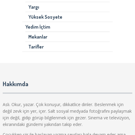
Yargı
Yüksek Sosyete
Yedim İçtim
Mekanlar
Tarifler
Hakkımda
Aslı. Okur, yazar. Çok konuşur, dikkatlice dinler. Beslenmek için
değil zevk için yer, içer. Salt sosyal medyada fotoğrafını paylaşmak
için değil, gidip görüp bilgilenmek için gezer. Sinema ve televizyon,
ekranındaki gündemi yakından takip eder.
Çocukken şiir ile başlayan yazma sevdası hala devam eder ama