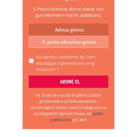
E-Posta listemize abone olarak son
güncellemeleri mail ile alabilirsiniz.
Gönderilen verilerimin bu form
aracılığıyla toplanmasına onay
veriyorum *
Ad soyad ve e-posta bilgileriniz bülten
gönderimleri için kullanılmaktadır.
Gönderdiğiniz verileri nasıl koruduğumuz ve
yönettiğimizle ilgili tam hikaye için
gizlilik
politikamıza
göz atın!