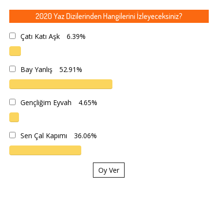
2020 Yaz Dizilerinden Hangilerini İzleyeceksiniz?
Çatı Katı Aşk
6.39%
Bay Yanlış
52.91%
Gençliğim Eyvah
4.65%
Sen Çal Kapımı
36.06%
Oy Ver