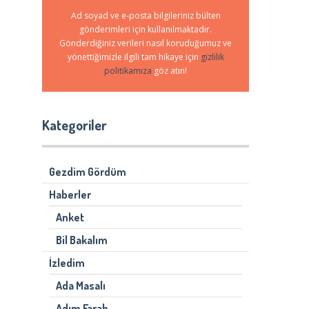
Ad soyad ve e-posta bilgileriniz bülten
gönderimleri için kullanılmaktadır.
Gönderdiğiniz verileri nasıl koruduğumuz ve
yönettiğimizle ilgili tam hikaye için
gizlilik
politikamıza
göz atın!
Kategoriler
Gezdim Gördüm
Haberler
Anket
Bil Bakalım
İzledim
Ada Masalı
Adım Farah