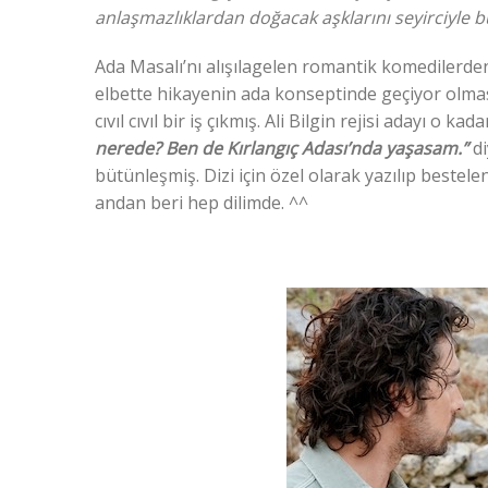
anlaşmazlıklardan doğacak aşklarını seyirciyle b
Ada Masalı’nı alışılagelen romantik komedilerde
elbette hikayenin ada konseptinde geçiyor olması
cıvıl cıvıl bir iş çıkmış. Ali Bilgin rejisi adayı o 
nerede? Ben de Kırlangıç Adası’nda yaşasam.”
d
bütünleşmiş. Dizi için özel olarak yazılıp bestel
andan beri hep dilimde. ^^