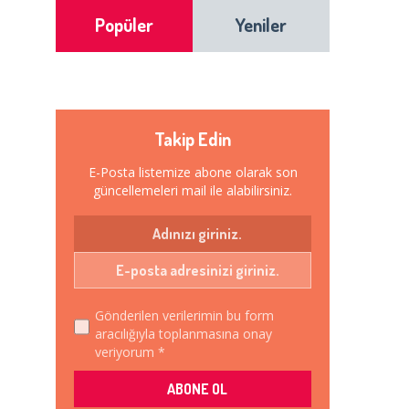
Popüler
Yeniler
Takip Edin
E-Posta listemize abone olarak son
güncellemeleri mail ile alabilirsiniz.
Gönderilen verilerimin bu form
aracılığıyla toplanmasına onay
veriyorum *