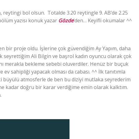
reytingi bol olsun. Totalde 3.20 reytingle 9. AB’de 2.25
k bölüm yazısı konuk yazar
Gözde
‘den… Keyifli okumalar ^^
n bir proje oldu. İşlerine çok güvendiğim Ay Yapım, daha
k seyrettiğim Ali Bilgin ve başrol kadın oyuncu olarak çok
nı merakla bekleme sebebi oluverdiler. Henüz bir buçuk
iye ev sahipliği yapacak olması da cabası. ^^ İlk tanıtımla
aki büyülü atmosferle de ben bu diziyi mutlaka seyrederim
ne kadar doğru bir karar verdiğime emin olarak kalktım.
.