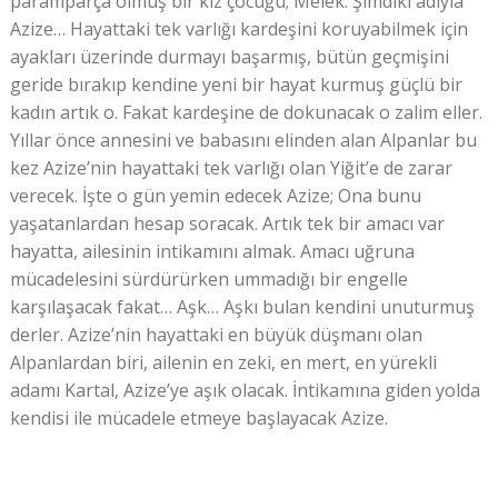
paramparça olmuş bir kız çocuğu; Melek. Şimdiki adıyla
Azize… Hayattaki tek varlığı kardeşini koruyabilmek için
ayakları üzerinde durmayı başarmış, bütün geçmişini
geride bırakıp kendine yeni bir hayat kurmuş güçlü bir
kadın artık o. Fakat kardeşine de dokunacak o zalim eller.
Yıllar önce annesini ve babasını elinden alan Alpanlar bu
kez Azize’nin hayattaki tek varlığı olan Yiğit’e de zarar
verecek. İşte o gün yemin edecek Azize; Ona bunu
yaşatanlardan hesap soracak. Artık tek bir amacı var
hayatta, ailesinin intikamını almak. Amacı uğruna
mücadelesini sürdürürken ummadığı bir engelle
karşılaşacak fakat… Aşk… Aşkı bulan kendini unuturmuş
derler. Azize’nin hayattaki en büyük düşmanı olan
Alpanlardan biri, ailenin en zeki, en mert, en yürekli
adamı Kartal, Azize’ye aşık olacak. İntikamına giden yolda
kendisi ile mücadele etmeye başlayacak Azize.