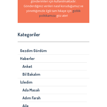
gönderimleri için kullanılmaktadır.
Gönderdiğiniz verileri nasıl koruduğumuz ve
yönettiğimizle ilgili tam hikaye için
gizlilik
politikamıza
göz atın!
Kategoriler
Gezdim Gördüm
Haberler
Anket
Bil Bakalım
İzledim
Ada Masalı
Adım Farah
Aile