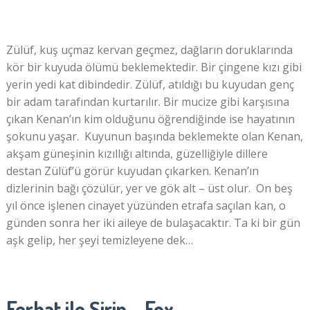
Zülüf, kuş uçmaz kervan geçmez, dağların doruklarında
kör bir kuyuda ölümü beklemektedir. Bir çingene kızı gibi
yerin yedi kat dibindedir. Zülüf, atıldığı bu kuyudan genç
bir adam tarafından kurtarılır. Bir mucize gibi karşısına
çıkan Kenan’ın kim olduğunu öğrendiğinde ise hayatının
şokunu yaşar. Kuyunun başında beklemekte olan Kenan,
akşam güneşinin kızıllığı altında, güzelliğiyle dillere
destan Zülüf’ü görür kuyudan çıkarken. Kenan’ın
dizlerinin bağı çözülür, yer ve gök alt – üst olur. On beş
yıl önce işlenen cinayet yüzünden etrafa saçılan kan, o
günden sonra her iki aileye de bulaşacaktır. Ta ki bir gün
aşk gelip, her şeyi temizleyene dek…
Ferhat ile Şirin – Fox