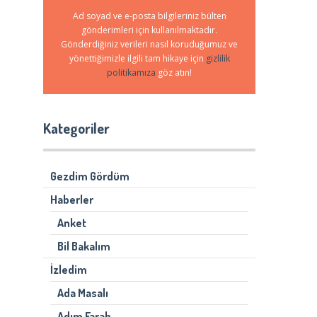
Ad soyad ve e-posta bilgileriniz bülten
gönderimleri için kullanılmaktadır.
Gönderdiğiniz verileri nasıl koruduğumuz ve
yönettiğimizle ilgili tam hikaye için
gizlilik
politikamıza
göz atın!
Kategoriler
Gezdim Gördüm
Haberler
Anket
Bil Bakalım
İzledim
Ada Masalı
Adım Farah