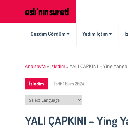
Gezdim Gördüm
Yedim İçtim
İ
Ana sayfa
»
İzledim
»
YALI ÇAPKINI – Ying Yanga
İzledim
Tarih
1 Ekim 2024
YALI ÇAPKINI – Ying 