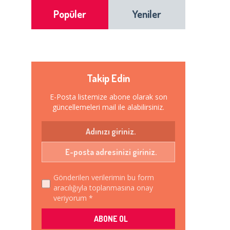
Popüler
Yeniler
Takip Edin
E-Posta listemize abone olarak son
güncellemeleri mail ile alabilirsiniz.
Gönderilen verilerimin bu form
aracılığıyla toplanmasına onay
veriyorum *