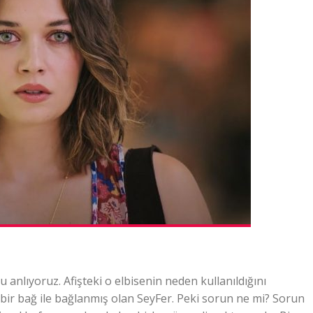
 anlıyoruz. Afişteki o elbisenin neden kullanıldığını
n bir bağ ile bağlanmış olan SeyFer. Peki sorun ne mi? Sorun