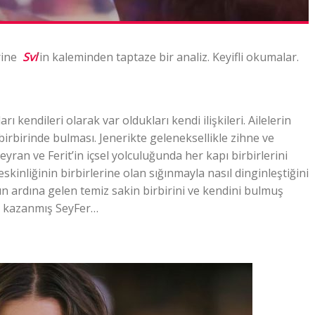
erine
Svl
‘in kaleminden taptaze bir analiz. Keyifli okumalar.
rı kendileri olarak var oldukları kendi ilişkileri. Ailelerin
irbirinde bulması. Jenerikte geleneksellikle zihne ve
yran ve Ferit’in içsel yolculuğunda her kapı birbirlerini
eskinliğinin birbirlerine olan sığınmayla nasıl dinginleştiğini
ın ardına gelen temiz sakin birbirini ve kendini bulmuş
e kazanmış SeyFer…