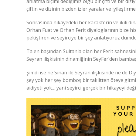
anlatma biçimi dediğimiz olgu bir çifti ve bir diz
çiftin ve dizinin bizden izler yaralar ve iyileştir
Sonrasında hikayedeki her karakterin ve ikili di
Orhan Fuat ve Orhan Ferit diyaloglarının bize hiss
pekiştiren ve seyirciye bir şey anlatıyoruz dümd
Ta en başından Sultanla olan her Ferit sahnesinin
Seyran ilişkisinin dinamiğinin SeyFer’den bamba
Şimdi ise ne Sinan ile Seyran ilişkisinde ne de Diya
şey yok her şey bomboş bir taklitten öteye gitmiy
aidiyeti yok… yani seyirci gerçek bir hikayeyi deği