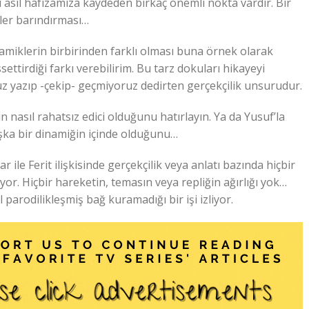
iyi asıl hafızamıza kaydeden birkaç önemli nokta vardır. Bir
meler barındırması…
namiklerin birbirinden farklı olması buna örnek olarak
ettirdiği farkı verebilirim. Bu tarz dokuları hikayeyi
üz yazıp -çekip- geçmiyoruz dedirten gerçekçilik unsurudur.
 nasıl rahatsız edici olduğunu hatırlayın. Ya da Yusuf’la
şka bir dinamiğin içinde olduğunu…
r ile Ferit ilişkisinde gerçekçilik veya anlatı bazında hiçbir
or. Hiçbir hareketin, temasın veya repliğin ağırlığı yok…
l parodilikleşmiş bağ kuramadığı bir işi izliyor.