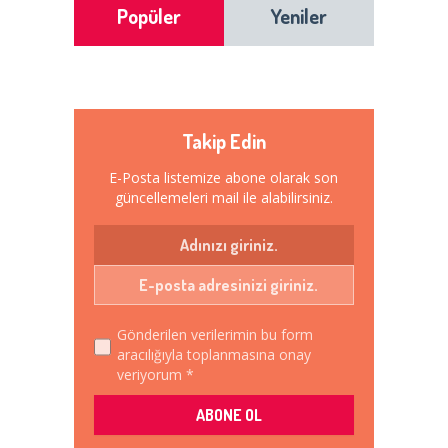
Popüler
Yeniler
Takip Edin
E-Posta listemize abone olarak son
güncellemeleri mail ile alabilirsiniz.
Gönderilen verilerimin bu form
aracılığıyla toplanmasına onay
veriyorum *