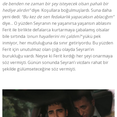
de benden ne zaman bir şey isteyecek olsan pahalı bir
hediye alırdın”
diye. Koşullara boğulmuşlardı. Suna daha
yeni dedi:
“Bu kez de sen fedakarlık yapacaksın ablacığım”
diye… O yüzden Seyranın ne yaşanırsa yaşansın ablasını
Ferit ile birlikte defalarca kurtarmaya çabalamış olsalar
bile sırtında
‘onun hayallerini mi çaldım?’
yükü pek
inmiyor, her mutluluğuna da sınır getiriyordu. Bu yüzden
Ferit için unutulmaz olan çoğu olayda Seyran’ın
burukluğu vardı. Neyse ki Ferit kırdığı her şeyi onarmaya
söz vermişti. Günün sonunda Seyran’ı vicdanı rahat bir
şekilde gülümseteceğine söz vermişti.