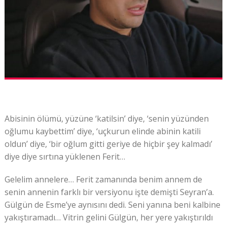
Abisinin ölümü, yüzüne ‘katilsin’ diye, ‘senin yüzünden
oğlumu kaybettim’ diye, ‘uçkurun elinde abinin katili
oldun’ diye, ‘bir oğlum gitti geriye de hiçbir şey kalmadı’
diye diye sırtına yüklenen Ferit…
Gelelim annelere… Ferit zamanında benim annem de
senin annenin farklı bir versiyonu işte demişti Seyran’a.
Gülgün de Esme’ye aynısını dedi. Seni yanına beni kalbine
yakıştıramadı… Vitrin gelini Gülgün, her yere yakıştırıldı