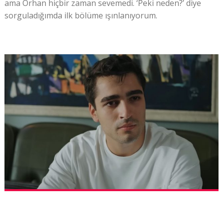
ama Orhan hiçbir zaman sevemedi. ‘Peki neden?’ diye
sorguladığımda ilk bölüme ışınlanıyorum.