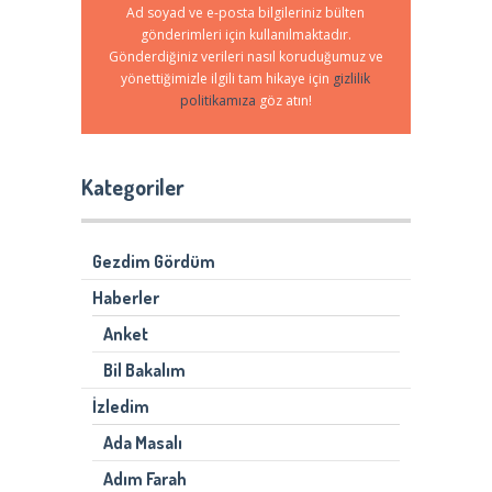
Ad soyad ve e-posta bilgileriniz bülten
gönderimleri için kullanılmaktadır.
Gönderdiğiniz verileri nasıl koruduğumuz ve
yönettiğimizle ilgili tam hikaye için
gizlilik
politikamıza
göz atın!
Kategoriler
Gezdim Gördüm
Haberler
Anket
Bil Bakalım
İzledim
Ada Masalı
Adım Farah