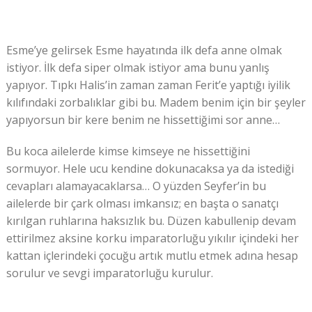
Esme’ye gelirsek Esme hayatında ilk defa anne olmak
istiyor. İlk defa siper olmak istiyor ama bunu yanlış
yapıyor. Tıpkı Halis’in zaman zaman Ferit’e yaptığı iyilik
kılıfındaki zorbalıklar gibi bu. Madem benim için bir şeyler
yapıyorsun bir kere benim ne hissettiğimi sor anne…
Bu koca ailelerde kimse kimseye ne hissettiğini
sormuyor. Hele ucu kendine dokunacaksa ya da istediği
cevapları alamayacaklarsa… O yüzden Seyfer’in bu
ailelerde bir çark olması imkansız; en başta o sanatçı
kırılgan ruhlarına haksızlık bu. Düzen kabullenip devam
ettirilmez aksine korku imparatorluğu yıkılır içindeki her
kattan içlerindeki çocuğu artık mutlu etmek adına hesap
sorulur ve sevgi imparatorluğu kurulur.