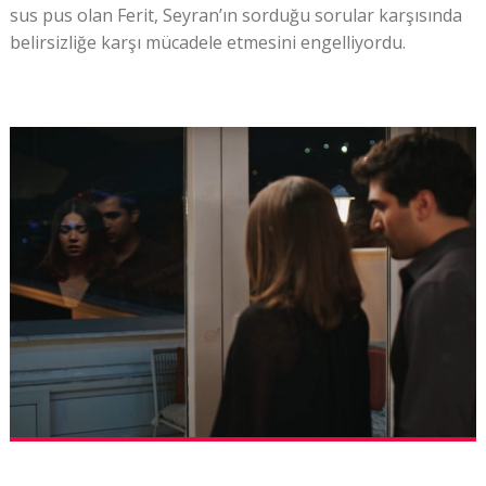
sus pus olan Ferit, Seyran’ın sorduğu sorular karşısında
belirsizliğe karşı mücadele etmesini engelliyordu.