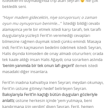
istediklerini duymadığında trip atan Seyran
Ne çok
bekledik seni.
“Hayır madem gidecektin, niye soruyorsun; o zaman
oyun mu oynuyorsun benimle…”
İstediği bildiği cevabı
alamayınca yerle bir etmek istedi karşı tarafı, tek taraflı
duygularıyla yüzleşti Ferit’in veremediği cevapları
bilmesine rağmen duymak istedi çünkü emindi. Masaya
indi; Ferit’in kaçmasının bedelini ödetmek istedi. Seyran,
Halis dışında kimseden de onay almadı otururken; orada
tek kaale aldığı insan Halis Ağaydı; ona sorarken aslında
‘
benim yanımda bir tek onun lafı geçerli’
demek istedi
masadaki diğer insanlara.
Ferit’in inadına kahvaltıya inen Seyran; meydan okumayı,
Ferit’in üstüne gitmeyi hedef belirleyen Seyran.
Bakışlarıyla Ferit’in kaçtığı bütün duyguları gözleriyle
anlattı;
üstüne herkesin içinde ‘yem yutmaya, beni
kandırmana izin verdim’ diyen Seyran. Ferit, hemen