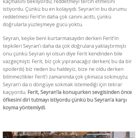
kaçmasını bekliyordu; reddetmeyi tercih etmesini
istiyordu. Çünkü bu en kolayıydı. Seyran’ın bu durumu
reddetmesi Ferit’in daha çok canını acıttı, çünkü
doğrularla yüzleşmeye gücü yoktu.
Seyran, keşke beni kurtarmasaydın derken Ferit’in
tepkileri Seyran’ı daha da çok doğrulara yaklaştırmıştı
onu çünkü Seyran iyi olsun diye Ferit kendinden bile
vazgeçmişti. Ferit, biz çok yıpranacağız derken( bu da bir
spoilerdı) biz neden bu haldeyiz, bize ne oldu derken
bilinmezlikler Ferit’i zamanında çok çıkmaza sokmuştu;
Seyran’ı da o döngüye sokmak istemediği için tekrar
kaçıyordu.
Ferit, Seyran’la konuşurken sevgisinden önce
öfkesini diri tutmayı istiyordu çünkü bu Seyran’a karşı
koyma yöntemiydi.