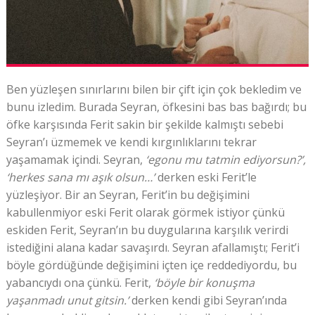
Ben yüzleşen sınırlarını bilen bir çift için çok bekledim ve
bunu izledim. Burada Seyran, öfkesini bas bas bağırdı; bu
öfke karşısında Ferit sakin bir şekilde kalmıştı sebebi
Seyran’ı üzmemek ve kendi kırgınlıklarını tekrar
yaşamamak içindi. Seyran,
‘egonu mu tatmin ediyorsun?’,
‘herkes sana mı aşık olsun…’
derken eski Ferit’le
yüzleşiyor. Bir an Seyran, Ferit’in bu değişimini
kabullenmiyor eski Ferit olarak görmek istiyor çünkü
eskiden Ferit, Seyran’ın bu duygularına karşılık verirdi
istediğini alana kadar savaşırdı. Seyran afallamıştı; Ferit’i
böyle gördüğünde değişimini içten içe reddediyordu, bu
yabancıydı ona çünkü. Ferit,
‘böyle bir konuşma
yaşanmadı unut gitsin.’
derken kendi gibi Seyran’ında