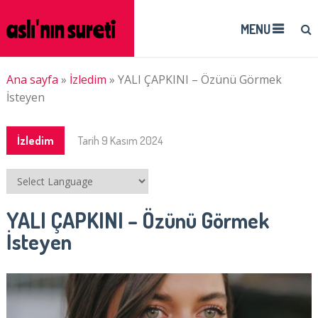
MENU
Ana sayfa
»
İzledim
»
YALI ÇAPKINI – Özünü Görmek
İsteyen
İzledim
Tarih
9 Kasım 2024
YALI ÇAPKINI – Özünü Görmek
İsteyen