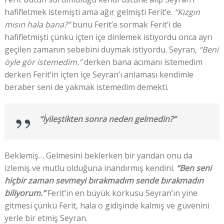
hafifletmek istemişti ama ağır gelmişti Ferit’e.
“Kızgın
mısın hala bana?”
bunu Ferit’e sormak Ferit’i de
hafifletmişti çünkü içten içe dinlemek istiyordu onca ayrı
geçilen zamanın sebebini duymak istiyordu. Seyran,
“Beni
öyle gör istemedim.”
derken bana acımanı istemedim
derken Ferit’in içten içe Seyran’ı anlaması kendimle
beraber seni de yakmak istemedim demekti.
“İyileştikten sonra neden gelmedin?”
Beklemiş… Gelmesini beklerken bir yandan onu da
izlemiş ve mutlu olduğuna inandırmış kendini.
“Ben seni
hiçbir zaman sevmeyi bırakmadım sende bırakmadın
biliyorum.”
Ferit’in en büyük korkusu Seyran’ın yine
gitmesi çünkü Ferit, hala o gidişinde kalmış ve güvenini
yerle bir etmiş Seyran.