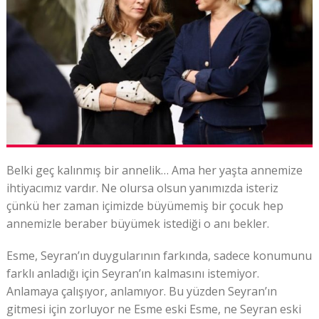
Belki geç kalınmış bir annelik… Ama her yaşta annemize
ihtiyacımız vardır. Ne olursa olsun yanımızda isteriz
çünkü her zaman içimizde büyümemiş bir çocuk hep
annemizle beraber büyümek istediği o anı bekler.
Esme, Seyran’ın duygularının farkında, sadece konumunu
farklı anladığı için Seyran’ın kalmasını istemiyor.
Anlamaya çalışıyor, anlamıyor. Bu yüzden Seyran’ın
gitmesi için zorluyor ne Esme eski Esme, ne Seyran eski