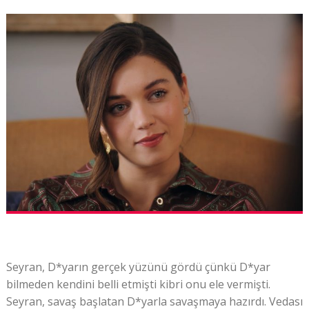
Seyran, D*yarın gerçek yüzünü gördü çünkü D*yar
bilmeden kendini belli etmişti kibri onu ele vermişti.
Seyran, savaş başlatan D*yarla savaşmaya hazırdı. Vedası