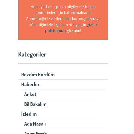
Ad soyad ve e-posta bilgileriniz bülten
gönderimleri için kullanılmaktadır.
Gönderdiğiniz verileri nasıl koruduğumuz ve
yönettiğimizle ilgili tam hikaye için
gizlilik
politikamıza
göz atın!
Kategoriler
Gezdim Gördüm
Haberler
Anket
Bil Bakalım
İzledim
Ada Masalı
Adım Farah