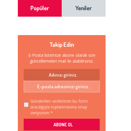
Popüler
Yeniler
Takip Edin
E-Posta listemize abone olarak son
güncellemeleri mail ile alabilirsiniz.
Gönderilen verilerimin bu form
aracılığıyla toplanmasına onay
veriyorum *