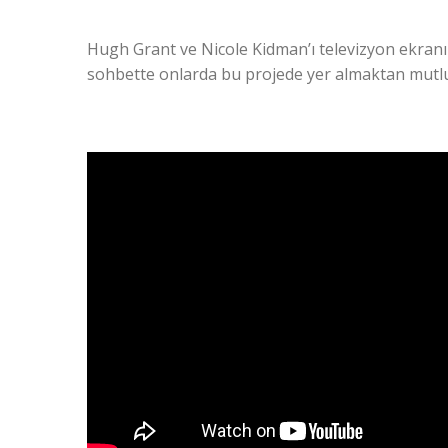
Hugh Grant ve Nicole Kidman’ı televizyon ekranın
sohbette onlarda bu projede yer almaktan mutlu 