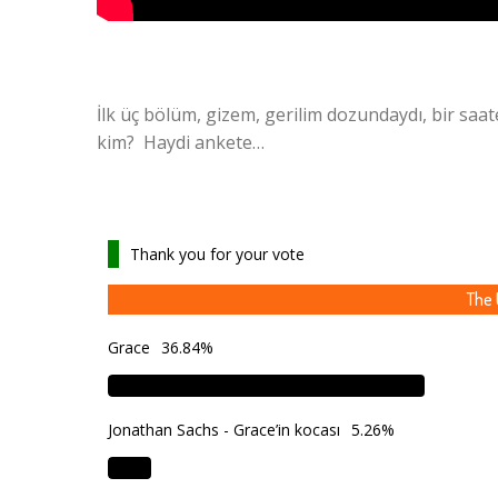
İlk üç bölüm, gizem, gerilim dozundaydı, bir saat
kim? Haydi ankete…
Thank you for your vote
The 
Grace
36.84%
Jonathan Sachs - Grace’in kocası
5.26%