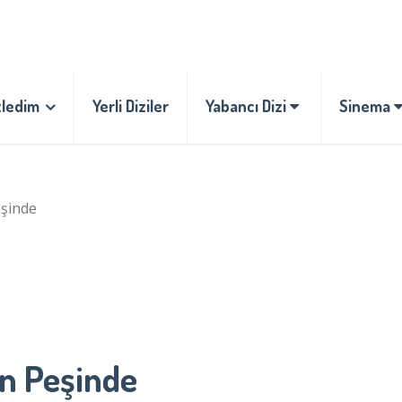
zledim
Yerli Diziler
Yabancı Dizi
Sinema
eşinde
n Peşinde