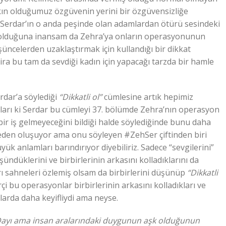
kın olduğumuz özgüvenin yerini bir özgüvensizliğe
i. Serdar’ın o anda peşinde olan adamlardan ötürü sesindeki
 olduğuna inansam da Zehra’ya onların operasyonunun
şüncelerden uzaklaştırmak için kullandığı bir dikkat
a bu tam da sevdiği kadın için yapacağı tarzda bir hamle
dar’a söylediği
“Dikkatli ol”
cümlesine artık hepimiz
arı ki Serdar bu cümleyi 37. bölümde Zehra’nın operasyon
ir iş gelmeyeceğini bildiği halde söylediğinde bunu daha
meden oluşuyor ama onu söyleyen #ZehSer çiftinden biri
k anlamları barındırıyor diyebiliriz. Sadece “sevgilerini”
şündüklerini ve birbirlerinin arkasını kolladıklarını da
rı sahneleri özlemiş olsam da birbirlerini düşünüp
“Dikkatli
çi bu operasyonlar birbirlerinin arkasını kolladıkları ve
nlarda daha keyifliydi ama neyse.
 Dayı ama insan aralarındaki duygunun aşk olduğunun