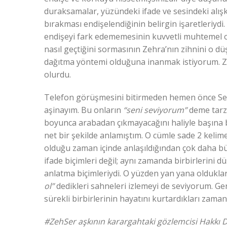
duraksamalar, yüzündeki ifade ve sesindeki alış
bırakması endişelendiğinin belirgin işaretleriyd
endişeyi fark edememesinin kuvvetli muhtemel
nasıl geçtiğini sormasının Zehra’nın zihnini o dü
dağıtma yöntemi olduğuna inanmak istiyorum. Zir
olurdu.
Telefon görüşmesini bitirmeden hemen önce Ser
aşinayım. Bu onların
“seni seviyorum”
deme tarzl
boyunca arabadan çıkmayacağını haliyle başına b
net bir şekilde anlamıştım. O cümle sade 2 keli
olduğu zaman içinde anlaşıldığından çok daha büyü
ifade biçimleri değil; aynı zamanda birbirlerini dü
anlatma biçimleriydi. O yüzden yan yana oldukla
ol”
dedikleri sahneleri izlemeyi de seviyorum. Ger
sürekli birbirlerinin hayatını kurtardıkları zama
#ZehSer aşkının karargahtaki gözlemcisi Hakkı