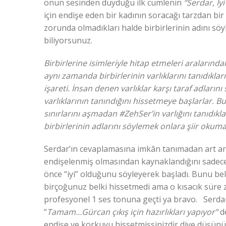
onun sesinden duyduğu ilk cümlenin
“Serdar, İyi
için endişe eden bir kadının soracağı tarzdan bi
zorunda olmadıkları halde birbirlerinin adını sö
biliyorsunuz.
Birbirlerine isimleriyle hitap etmeleri aralarında
aynı zamanda birbirlerinin varlıklarını tanıdıkla
işareti. İnsan denen varlıklar karşı taraf adları
varlıklarının tanındığını hissetmeye başlarlar. 
sınırlarını aşmadan #ZehSer’in varlığını tanıdıkl
birbirlerinin adlarını söylemek onlara şiir okuma
Serdar’ın cevaplamasına imkân tanımadan art ar
endişelenmiş olmasından kaynaklandığını sadece
önce “iyi” olduğunu söyleyerek başladı. Bunu bel
birçoğunuz belki hissetmedi ama o kısacık süre z
profesyonel 1 ses tonuna geçti ya bravo. Serdar’
“
Tamam…Gürcan çıkış için hazırlıkları yapıyor”
d
endişe ve korkuyu hissetmişsinizdir diye düşün