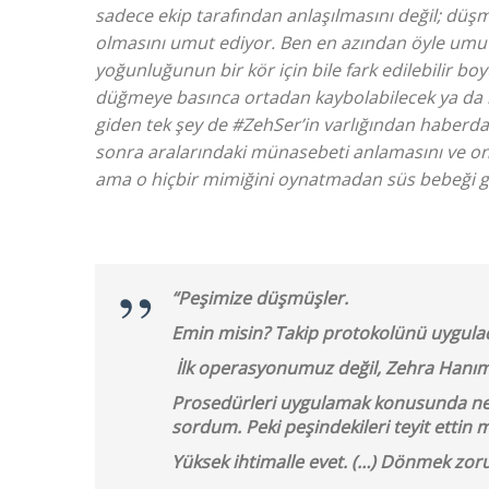
sadece ekip tarafından anlaşılmasını değil; düşma
olmasını umut ediyor. Ben en azından öyle umut 
yoğunluğunun bir kör için bile fark edilebilir boy
düğmeye basınca ortadan kaybolabilecek ya da k
giden tek şey de #ZehSer’in varlığından haberdar
sonra aralarındaki münasebeti anlamasını ve on
ama o hiçbir mimiğini oynatmadan süs bebeği gi
“Peşimize düşmüşler.
Emin misin? Takip protokolünü uygula
İlk operasyonumuz değil, Zehra Hanım
Prosedürleri uygulamak konusunda ne 
sordum. Peki peşindekileri teyit ettin m
Yüksek ihtimalle evet. (…) Dönmek zor