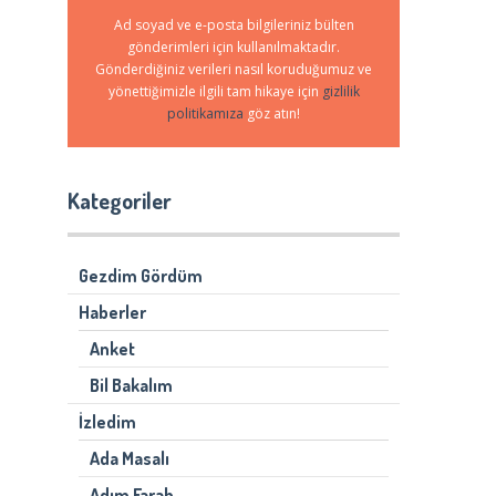
Ad soyad ve e-posta bilgileriniz bülten
gönderimleri için kullanılmaktadır.
Gönderdiğiniz verileri nasıl koruduğumuz ve
yönettiğimizle ilgili tam hikaye için
gizlilik
politikamıza
göz atın!
Kategoriler
Gezdim Gördüm
Haberler
Anket
Bil Bakalım
İzledim
Ada Masalı
Adım Farah