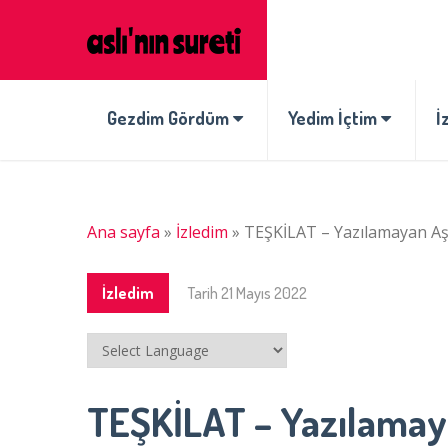
Gezdim Gördüm
Yedim İçtim
İ
Ana sayfa
»
İzledim
»
TEŞKİLAT – Yazılamayan Aş
İzledim
Tarih
21 Mayıs 2022
TEŞKİLAT – Yazılamay