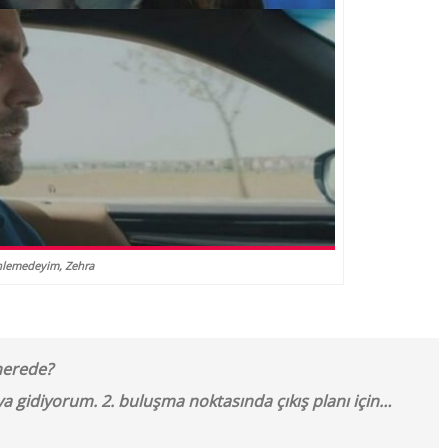
nlemedeyim, Zehra
 nerede?
aya gidiyorum. 2. buluşma noktasında çıkış planı için…