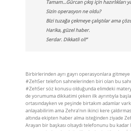
Tamam…Gürcan çıkış için hazırlıkları y
Sizin operasyon ne oldu?
Bizi tuzağa çekmeye çalıştılar ama çözdü
Harika, güzel haber.
Serdar. Dikkatli ol!”
Birbirlerinden ayrı gayrı operasyonlara gitmeye b
#ZehSer telefon sahnelerinden biri olan bu sahn
#ZehSer söz konusu olduğunda elimdeki matery
de yorumuma dikkatimi çeken ilk ayrıntıyla başl
ortasındayken ve peşinde birtakım adamlar varke
anlayabilirim ama Zehra’nın ikinci kere çaldırma
altında ekipten haber alma isteğinden ziyade Z
Arayan bir başkası olsaydı telefonunu bu kadar 