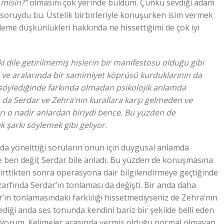
 misin?”
olmasını çok yerinde buldum. Çünkü sevdiği adam
r soruydu bu. Üstelik birbirleriyle konuşurken isim vermek
yleme düşkünlükleri hakkında ne hissettiğimi de çok iyi
ki dile getirilmemiş hislerin bir manifestosu olduğu gibi
rı ve aralarında bir samimiyet köprüsü kurduklarının da
nı söylediğinde farkında olmadan psikolojik anlamda
Bu da Serdar ve Zehra’nın kurallara karşı gelmeden ve
arı o nadir anlardan biriydi bence. Bu yüzden de
k şarkı söylemek gibi geliyor.
da yönelttiği soruların onun için duygusal anlamda
 ben değil; Serdar bile anladı. Bu yüzden de konuşmasına
irttikten sonra operasyona dair bilgilendirmeye geçtiğinde
arfında Serdar’ın tonlaması da değişti. Bir anda daha
ın tonlamasındaki farklılığı hissetmediyseniz de Zehra’nın
ediği anda ses tonunda kendini bariz bir şekilde belli eden
üyorum. Kelimeler arasında vermiş olduğu normal olmayan