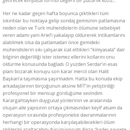
getirecek kimyasal formül değerli bir pazarlık kozu…
Her ne kadar geçen hafta boyunca çektikleri tüm
sıkıntılar bu noktaya gelip sondaj gemisinin patlamasına
neden olan ve Türk mühendislerin ölümüne sebebiyet
veren adamı yani Ariel’i yakalayıp öldürerek intikamlarını
alabilmek olsa da patlamadan önce gemideki
mühendislerin sıkı çalışarak icat ettikleri “kimyasala” dair
bilginin değerliliği ister istemez ellerini kollarını onu
öldürme konusunda bağladı. O yüzden Serdar’ın esas
planı bozarak konuyu son karar mercii olan Halit
Başkan’a taşımasına şaşırmadım. Hatta bu konuda ekip
arkadaşlarının birçoğunun aksine MİT’in yetiştirdiği
profesyonel bir mensup gördüğüme sevindim.
Karargahtayken duygusal yönlerinin ve aralarında
oluşan aile yapısının ortaya çıkmasından keyif alsam da
operasyon sırasında profesyonelce davranmalarının
herhangi bir operasyonda karşılaşabilecekleri ölüm
risklerini azaltacağını düşünüyorum: Keza
“kader gayrete