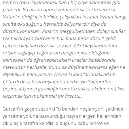
hemen toparlayamaması bana hiç iyiye alametmiş gibi
gelmedi. Bu arada bunca zamandır sırt sırta vererek
Vatan’ın dirliği için birlikte çalıştıkları insanın kızının hangi
sınıfta okuduğunu herhalde biliyorlardır diye de
düşünüyor insan. Pınar’ın meşguliyetinden dolayı sınıfları
tek tek arayan Gürcan’ın hali bana biraz absürt geldi.
Öğrenci kayıtları diye bir şey var. Okul kayıtlarına tam
erişim sağlayıp Yağmur’un hangi sınıfta olduğunu
bilmeseler de öğrenebilecekleri araçlar kendilerinde
mevcuttur herhalde. Bunu da düşünemiyorlarsa eğer ne
diyebilirim bilmiyorum. Neyse ki karşılarındaki adam
Çetin’di de aşk sarhoşluğunun etkisiyle Yağmur’un
peşine düşmesi gerektiğini unuttu yoksa okulun önü kızı
kaçırmak için mükemmel bir fırsattı…
Gürcan’ın geçen sezonki “o benden hoşlanıyor” şeklinde
yansıtma yoluna başvurduğu hayran ergen hallerinden
çıkıp aşık tarafın kendisi olduğunu kabullenme ve