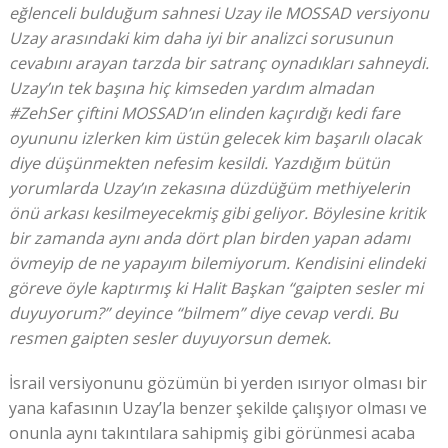
eğlenceli bulduğum sahnesi Uzay ile MOSSAD versiyonu
Uzay arasındaki kim daha iyi bir analizci sorusunun
cevabını arayan tarzda bir satranç oynadıkları sahneydi.
Uzay’ın tek başına hiç kimseden yardım almadan
#ZehSer çiftini MOSSAD’ın elinden kaçırdığı kedi fare
oyununu izlerken kim üstün gelecek kim başarılı olacak
diye düşünmekten nefesim kesildi. Yazdığım bütün
yorumlarda Uzay’ın zekasına düzdüğüm methiyelerin
önü arkası kesilmeyecekmiş gibi geliyor. Böylesine kritik
bir zamanda aynı anda dört plan birden yapan adamı
övmeyip de ne yapayım bilemiyorum. Kendisini elindeki
göreve öyle kaptırmış ki Halit Başkan “gaipten sesler mi
duyuyorum?” deyince “bilmem” diye cevap verdi. Bu
resmen gaipten sesler duyuyorsun demek.
İsrail versiyonunu gözümün bi yerden ısırıyor olması bir
yana kafasının Uzay’la benzer şekilde çalışıyor olması ve
onunla aynı takıntılara sahipmiş gibi görünmesi acaba