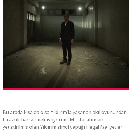
Bu arada kısa da olsa Yıldırım’la yaşanan akıl oyunundan
birazcık bahsetmek istiyorum. MİT tarafından
yetiştirilmiş olan Yıldırım şimdi yaptığı illegal faaliyetler