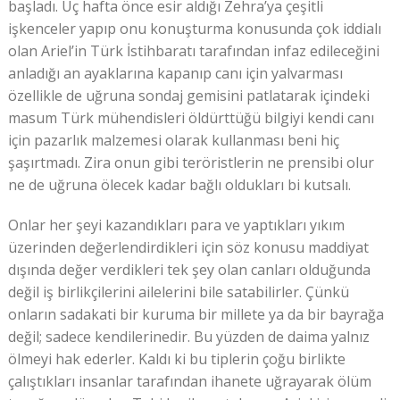
başladı. Üç hafta önce esir aldığı Zehra’ya çeşitli
işkenceler yapıp onu konuşturma konusunda çok iddialı
olan Ariel’in Türk İstihbaratı tarafından infaz edileceğini
anladığı an ayaklarına kapanıp canı için yalvarması
özellikle de uğruna sondaj gemisini patlatarak içindeki
masum Türk mühendisleri öldürttüğü bilgiyi kendi canı
için pazarlık malzemesi olarak kullanması beni hiç
şaşırtmadı. Zira onun gibi teröristlerin ne prensibi olur
ne de uğruna ölecek kadar bağlı oldukları bi kutsalı.
Onlar her şeyi kazandıkları para ve yaptıkları yıkım
üzerinden değerlendirdikleri için söz konusu maddiyat
dışında değer verdikleri tek şey olan canları olduğunda
değil iş birlikçilerini ailelerini bile satabilirler. Çünkü
onların sadakati bir kuruma bir millete ya da bir bayrağa
değil; sadece kendilerinedir. Bu yüzden de daima yalnız
ölmeyi hak ederler. Kaldı ki bu tiplerin çoğu birlikte
çalıştıkları insanlar tarafından ihanete uğrayarak ölüm