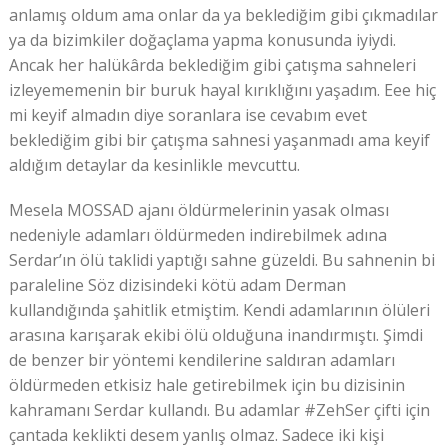
anlamış oldum ama onlar da ya beklediğim gibi çıkmadılar
ya da bizimkiler doğaçlama yapma konusunda iyiydi.
Ancak her halükârda beklediğim gibi çatışma sahneleri
izleyememenin bir buruk hayal kırıklığını yaşadım. Eee hiç
mi keyif almadın diye soranlara ise cevabım evet
beklediğim gibi bir çatışma sahnesi yaşanmadı ama keyif
aldığım detaylar da kesinlikle mevcuttu.
Mesela MOSSAD ajanı öldürmelerinin yasak olması
nedeniyle adamları öldürmeden indirebilmek adına
Serdar’ın ölü taklidi yaptığı sahne güzeldi. Bu sahnenin bi
paraleline Söz dizisindeki kötü adam Derman
kullandığında şahitlik etmiştim. Kendi adamlarının ölüleri
arasına karışarak ekibi ölü olduğuna inandırmıştı. Şimdi
de benzer bir yöntemi kendilerine saldıran adamları
öldürmeden etkisiz hale getirebilmek için bu dizisinin
kahramanı Serdar kullandı. Bu adamlar #ZehSer çifti için
çantada keklikti desem yanlış olmaz. Sadece iki kişi