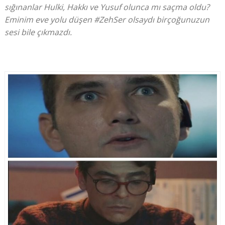
sığınanlar Hulki, Hakkı ve Yusuf olunca mı saçma oldu?
Eminim eve yolu düşen #ZehSer olsaydı birçoğunuzun
sesi bile çıkmazdı.