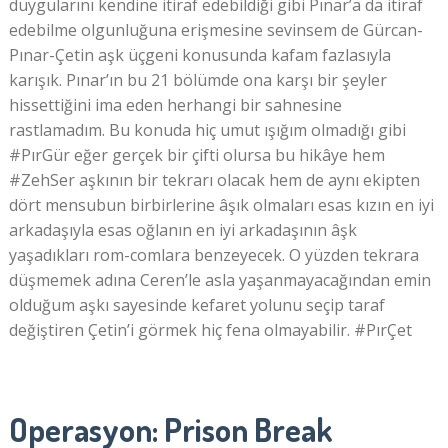
duygularını kendine itiraf edebildiği gibi Pınar’a da itiraf
edebilme olgunluğuna erişmesine sevinsem de Gürcan-
Pınar-Çetin aşk üçgeni konusunda kafam fazlasıyla
karışık. Pınar’ın bu 21 bölümde ona karşı bir şeyler
hissettiğini ima eden herhangi bir sahnesine
rastlamadım. Bu konuda hiç umut ışığım olmadığı gibi
#PırGür eğer gerçek bir çifti olursa bu hikâye hem
#ZehSer aşkının bir tekrarı olacak hem de aynı ekipten
dört mensubun birbirlerine âşık olmaları esas kızın en iyi
arkadaşıyla esas oğlanın en iyi arkadaşının âşk
yaşadıkları rom-comlara benzeyecek. O yüzden tekrara
düşmemek adına Ceren’le asla yaşanmayacağından emin
olduğum aşkı sayesinde kefaret yolunu seçip taraf
değiştiren Çetin’i görmek hiç fena olmayabilir. #PırÇet
Operasyon: Prison Break