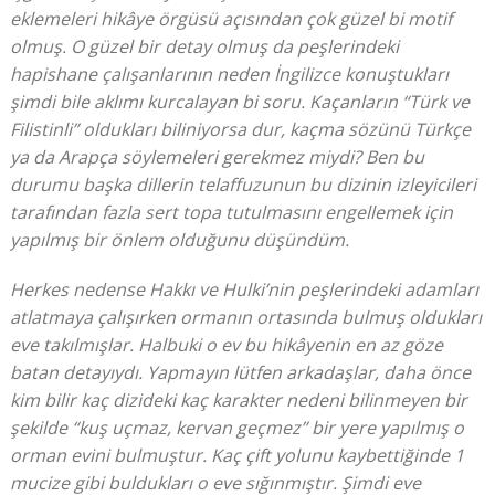
eklemeleri hikâye örgüsü açısından çok güzel bi motif
olmuş. O güzel bir detay olmuş da peşlerindeki
hapishane çalışanlarının neden İngilizce konuştukları
şimdi bile aklımı kurcalayan bi soru. Kaçanların “Türk ve
Filistinli” oldukları biliniyorsa dur, kaçma sözünü Türkçe
ya da Arapça söylemeleri gerekmez miydi? Ben bu
durumu başka dillerin telaffuzunun bu dizinin izleyicileri
tarafından fazla sert topa tutulmasını engellemek için
yapılmış bir önlem olduğunu düşündüm.
Herkes nedense Hakkı ve Hulki’nin peşlerindeki adamları
atlatmaya çalışırken ormanın ortasında bulmuş oldukları
eve takılmışlar. Halbuki o ev bu hikâyenin en az göze
batan detayıydı. Yapmayın lütfen arkadaşlar, daha önce
kim bilir kaç dizideki kaç karakter nedeni bilinmeyen bir
şekilde “kuş uçmaz, kervan geçmez” bir yere yapılmış o
orman evini bulmuştur. Kaç çift yolunu kaybettiğinde 1
mucize gibi buldukları o eve sığınmıştır. Şimdi eve