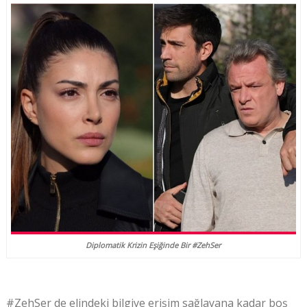
Diplomatik Krizin Eşiğinde Bir #ZehSer
#ZehSer de elindeki bilgiye erişim sağlayana kadar boş