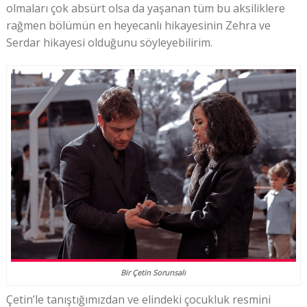
olmaları çok absürt olsa da yaşanan tüm bu aksiliklere
rağmen bölümün en heyecanlı hikayesinin Zehra ve
Serdar hikayesi olduğunu söyleyebilirim.
Bir Çetin Sorunsalı
Çetin’le tanıştığımızdan ve elindeki çocukluk resmini