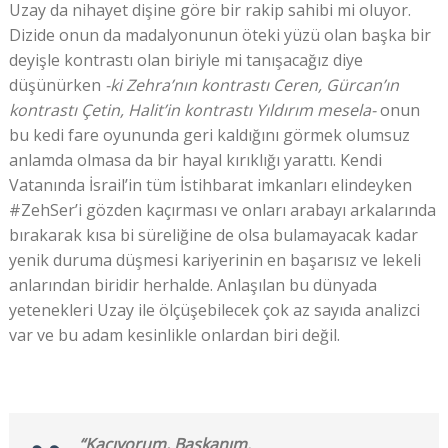
Uzay da nihayet dişine göre bir rakip sahibi mi oluyor.
Dizide onun da madalyonunun öteki yüzü olan başka bir
deyişle kontrastı olan biriyle mi tanışacağız diye
düşünürken
-ki Zehra’nın kontrastı Ceren, Gürcan’ın
kontrastı Çetin, Halit’in kontrastı Yıldırım mesela-
onun
bu kedi fare oyununda geri kaldığını görmek olumsuz
anlamda olmasa da bir hayal kırıklığı yarattı. Kendi
Vatanında İsrail’in tüm İstihbarat imkanları elindeyken
#ZehSer’i gözden kaçırması ve onları arabayı arkalarında
bırakarak kısa bi süreliğine de olsa bulamayacak kadar
yenik duruma düşmesi kariyerinin en başarısız ve lekeli
anlarından biridir herhalde. Anlaşılan bu dünyada
yetenekleri Uzay ile ölçüşebilecek çok az sayıda analizci
var ve bu adam kesinlikle onlardan biri değil.
“Kaçıyorum, Başkanım.