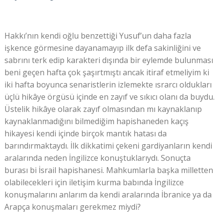
Hakkı’nın kendi oğlu benzettiği Yusuf’un daha fazla
işkence görmesine dayanamayıp ilk defa sakinliğini ve
sabrını terk edip karakteri dışında bir eylemde bulunması
beni geçen hafta çok şaşırtmıştı ancak itiraf etmeliyim ki
iki hafta boyunca senaristlerin izlemekte ısrarcı oldukları
üçlü hikâye örgüsü içinde en zayıf ve sıkıcı olanı da buydu.
Üstelik hikâye olarak zayıf olmasından mı kaynaklanıp
kaynaklanmadığını bilmediğim hapishaneden kaçış
hikayesi kendi içinde birçok mantık hatası da
barındırmaktaydı. İlk dikkatimi çekeni gardiyanların kendi
aralarında neden İngilizce konuştuklarıydı. Sonuçta
burası bi İsrail hapishanesi. Mahkumlarla başka milletten
olabilecekleri için iletişim kurma babında İngilizce
konuşmalarını anlarım da kendi aralarında İbranice ya da
Arapça konuşmaları gerekmez miydi?