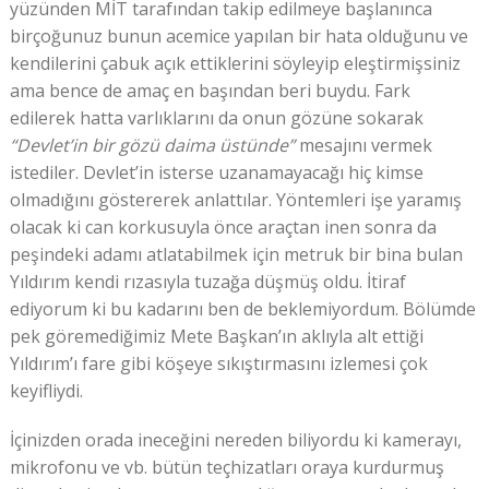
yüzünden MİT tarafından takip edilmeye başlanınca
birçoğunuz bunun acemice yapılan bir hata olduğunu ve
kendilerini çabuk açık ettiklerini söyleyip eleştirmişsiniz
ama bence de amaç en başından beri buydu. Fark
edilerek hatta varlıklarını da onun gözüne sokarak
“Devlet’in bir gözü daima üstünde”
mesajını vermek
istediler. Devlet’in isterse uzanamayacağı hiç kimse
olmadığını göstererek anlattılar. Yöntemleri işe yaramış
olacak ki can korkusuyla önce araçtan inen sonra da
peşindeki adamı atlatabilmek için metruk bir bina bulan
Yıldırım kendi rızasıyla tuzağa düşmüş oldu. İtiraf
ediyorum ki bu kadarını ben de beklemiyordum. Bölümde
pek göremediğimiz Mete Başkan’ın aklıyla alt ettiği
Yıldırım’ı fare gibi köşeye sıkıştırmasını izlemesi çok
keyifliydi.
İçinizden orada ineceğini nereden biliyordu ki kamerayı,
mikrofonu ve vb. bütün teçhizatları oraya kurdurmuş