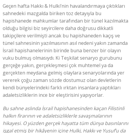
Geçen hafta Hakkı & Hulki’nin havalandırmaya çıktıkları
sahnedeki mazgalda biriken toz detayıyla bu
hapishanede mahkumlar tarafından bir tünel kazılmakta
olduğu bilgisi biz seyircilere daha doğrusu dikkatli
takipçilere verilmişti ancak bu hapishaneden kaçış ve
tünel sahnesinin yazılmasının asıl nedeni yakın zamanda
İsrail hapishanelerinin birinde buna benzer bir olayın
vuku bulmuş olmasıydı. Ki Teşkilat senaryo gurubunu
gerçeğe yakın, gerçekleşmesi çok muhtemel ya da
gerçekten meydana gelmiş olaylara senaryolarında yer
vererek çoğu zaman sözde dostumuz olan devletlerin
kendi bünyelerindeki farklı ırktan insanlara yaptıkları
adaletsizliklerin ince bir eleştirisini yapıyorlar.
Bu sahne aslında İsrail hapishanesinden kaçan Filistinli
halkın firarının ve adaletsizliklerle savaşmalarının
hikayesi. O yüzden gerçek hayatta tüm dünya basınlarını
işgal etmiş bir hikâyenin içine Hulki, Hakkı ve Yusuf’u da