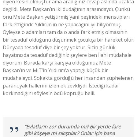
diyen kesin olmuştur ama aradığınız cevap aslında uzakta
değildi. Mete Başkan’ın iki dudağının arasındaydı. Çünkü
onu Mete Başkan yetiştirmiş yani peşindeki mensupları
fark ettiğinde Yıldırım’ın ne yapacağını iyi biliyormuş.
Öyleyse o adamları tam da o anda fark etmiş olmasının
bir tesadüf olduğunu düşünmek çocukça bir hareket olur.
Dünyada tesadüf diye bir şey yoktur. Sizin günlük
hayatınızda tesadüf dediğiniz şeylere ben İlahi müdahale
diyorum. Burada karşı karşıya olduğumuz Mete
Başkan’ın ve MİT’in Yıldırım’a yaptığı küçük bir
müdahaleydi. Sokakta gördüğü her insandan şüphelenen
paranoyak hallerini izlemek zevkliydi. İstediği kadar
korkmadığını söylesin ödü koptuğu belli.
“Evlatların zor durumda mı? Bir yerde fare
gibi köşeye mi sıkıştılar? Onlar için bana