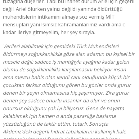
tuzağına düşerler. Tabi bu ihanet durum Ariel için geçerli
değil. Ariel ölürken yalnız değildi yanında öldürttüğü
mühendislerin intikamını almaya söz vermiş MİT
mensupları yani İsimsiz kahramanlarımız vardı ama o
kadar ileriye gitmeyelim, her şey sırayla.
Verileri alabilmek için gemideki Türk Mühendisleri
öldürmeyi soğukkanlılıkla göze alan adamın bu kişisel bir
mesele değil; sadece iş mantığıyla ayağına kadar gelen
ölümü de soğukkanlılıkla karşılamasını bekliyor insan
ama mevzu bahis olan kendi canı olduğunda küçük bir
çocuktan farksız olduğunu gören bu gözler onda gurur
denen bir şeyin olmamasına hiç şaşırmıyor. Zira gurur
denen şey sadece onurlu insanlar da olur ve onun
onursuz olduğunu çok iyi biliyoruz. Gene de hayatta
kalabilmek için hemen o anda pazarlığa başlama
yüzsüzlüğünü de taktir ettim, tutarlı. Sonuçta
Akdeniz’deki değerli hidrat tabakalarını kullanışlı hale