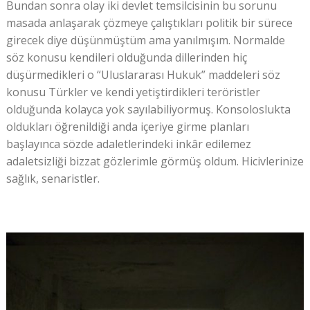
Bundan sonra olay iki devlet temsilcisinin bu sorunu
masada anlaşarak çözmeye çalıştıkları politik bir sürece
girecek diye düşünmüştüm ama yanılmışım. Normalde
söz konusu kendileri olduğunda dillerinden hiç
düşürmedikleri o “Uluslararası Hukuk” maddeleri söz
konusu Türkler ve kendi yetiştirdikleri teröristler
olduğunda kolayca yok sayılabiliyormuş. Konsoloslukta
oldukları öğrenildiği anda içeriye girme planları
başlayınca sözde adaletlerindeki inkâr edilemez
adaletsizliği bizzat gözlerimle görmüş oldum. Hicivlerinize
sağlık, senaristler.