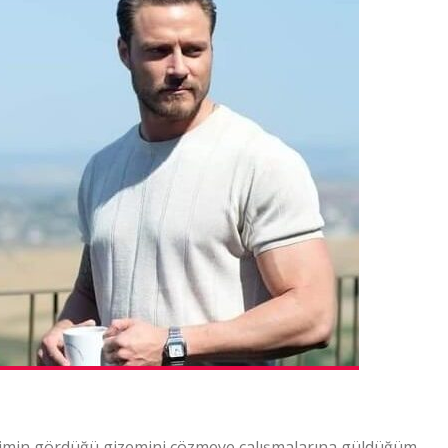
rı kimin gördüğü gizemini çözmeye çalışmalarına güldüğüm