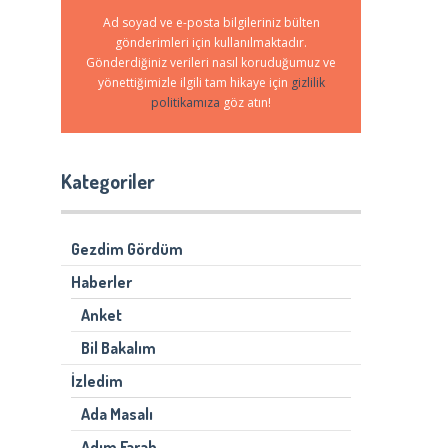
Ad soyad ve e-posta bilgileriniz bülten
gönderimleri için kullanılmaktadır.
Gönderdiğiniz verileri nasıl koruduğumuz ve
yönettiğimizle ilgili tam hikaye için
gizlilik
politikamıza
göz atın!
Kategoriler
Gezdim Gördüm
Haberler
Anket
Bil Bakalım
İzledim
Ada Masalı
Adım Farah