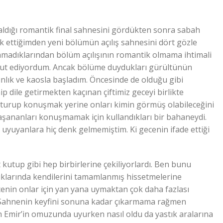
ldığı romantik final sahnesini gördükten sonra sabah
ak ettiğimden yeni bölümün açılış sahnesini dört gözle
aramadıklarından bölüm açılışının romantik olmama ihtimali
ut ediyordum. Ancak bölüme duydukları gürültünün
ınlık ve kaosla başladım. Öncesinde de olduğu gibi
nip dile getirmekten kaçınan çiftimiz geceyi birlikte
ni oturup konuşmak yerine onları kimin görmüş olabileceğini
aşananları konuşmamak için kullandıkları bir bahaneydi.
te uyuyanlara hiç denk gelmemiştim. Ki gecenin ifade ettiği
t kutup gibi hep birbirlerine çekiliyorlardı. Ben bunu
duklarında kendilerini tamamlanmış hissetmelerine
cenin onlar için yan yana uymaktan çok daha fazlası
. Sahnenin keyfini sonuna kadar çıkarmama rağmen
n Emir’in omuzunda uyurken nasıl oldu da yastık aralarına