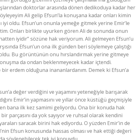
kışlarından doktorlar arasında dönen dedikoduya kadar her
yleyeyim Ali gelip Efsun’la konuşana kadar onları kimin
 iyi oldu. Efsun’un onunla yemeğe gitmek yerine Emir’le
tim. Onları birlikte uyurken gören Ali de sonunda onun
ihatten iyidir” sözüne hak veriyorum. Ali gelmeyen Efsun’u
ısında Efsun’un ona ilk günden beri söylemeye çalıştığı
 oldu. Bu görüntünün onu hırslandırmak yerine gitmeye
 konuşma da ondan beklenmeyecek kadar içtendi.
e bir erdem olduğuna inananlardanım. Demek ki Efsun’a
Efsun’a değer verdiğini ve yaşamını yeteneğiyle barışarak
ığını Emir’in yapmasını ve yıllar önce küstüğü geçmişiyle
rken bana ilk kez samimi geliyordu. Ona bir konuda hak
 bir parçasını da yok sayıyor ve ruhsal olarak kendini
araları saracak birini hak ediyordu. O yüzden Emir’in de
i’nin Efsun konusunda hassas olması ve hak ettiği değeri
 söylenebilecek tek iyi konuydu.