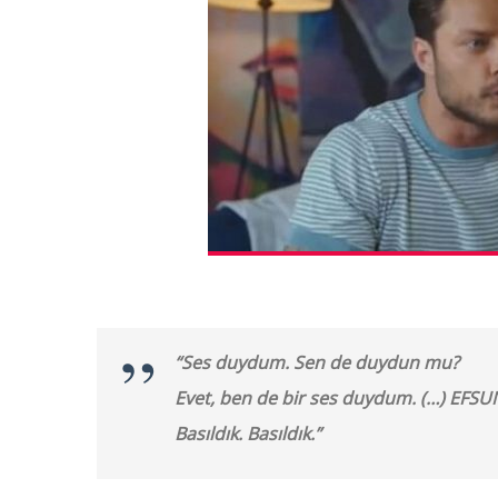
“Ses duydum. Sen de duydun mu?
Evet, ben de bir ses duydum. (…) EFSUN!
Basıldık. Basıldık.”