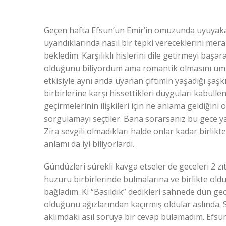
Geçen hafta Efsun’un Emir’in omuzunda uyuyaka
uyandıklarında nasıl bir tepki vereceklerini mer
bekledim. Karşılıklı hislerini dile getirmeyi baş
olduğunu biliyordum ama romantik olmasını um
etkisiyle aynı anda uyanan çiftimin yaşadığı şaşk
birbirlerine karşı hissettikleri duyguları kabulle
geçirmelerinin ilişkileri için ne anlama geldiği
sorgulamayı seçtiler. Bana sorarsanız bu gece y
Zira sevgili olmadıkları halde onlar kadar birlik
anlamı da iyi biliyorlardı.
Gündüzleri sürekli kavga etseler de geceleri 2 zı
huzuru birbirlerinde bulmalarına ve birlikte ol
bağladım. Ki “Basıldık” dedikleri sahnede dün ge
olduğunu ağızlarından kaçırmış oldular aslında
aklımdaki asıl soruya bir cevap bulamadım. Efsu