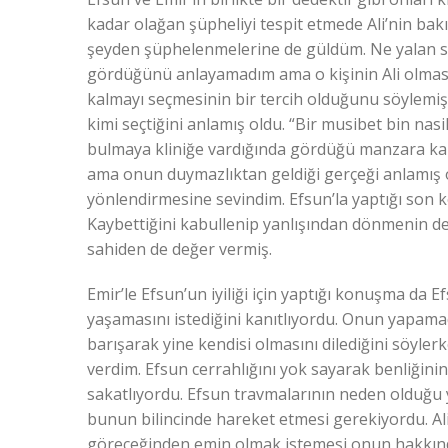
kadar olağan şüpheliyi tespit etmede Ali’nin ba
şeyden şüphelenmelerine de güldüm. Ne yalan sö
gördüğünü anlayamadım ama o kişinin Ali olması
kalmayı seçmesinin bir tercih olduğunu söylemiş
kimi seçtiğini anlamış oldu. “Bir musibet bin nas
bulmaya kliniğe vardığında gördüğü manzara karş
ama onun duymazlıktan geldiği gerçeği anlamış
yönlendirmesine sevindim. Efsun’la yaptığı son
Kaybettiğini kabullenip yanlışından dönmenin d
sahiden de değer vermiş.
Emir’le Efsun’un iyiliği için yaptığı konuşma da 
yaşamasını istediğini kanıtlıyordu. Onun yapamad
barışarak yine kendisi olmasını dilediğini söyle
verdim. Efsun cerrahlığını yok sayarak benliğinin
sakatlıyordu. Efsun travmalarının neden olduğu y
bunun bilincinde hareket etmesi gerekiyordu. Al
göreceğinden emin olmak istemesi onun hakkında