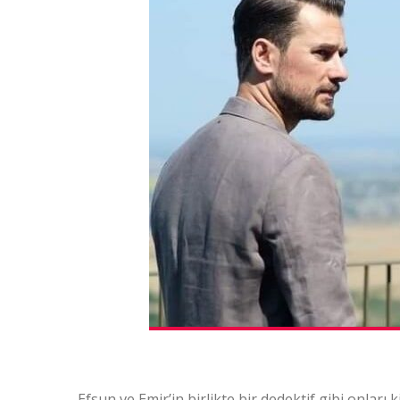
Efsun ve Emir’in birlikte bir dedektif gibi onla