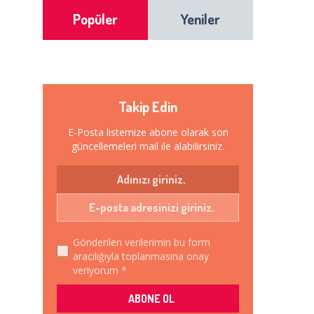
Popüler
Yeniler
Takip Edin
E-Posta listemize abone olarak son
güncellemeleri mail ile alabilirsiniz.
Gönderilen verilerimin bu form
aracılığıyla toplanmasına onay
veriyorum *