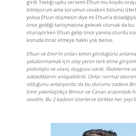
girdi. Yastığı uyku sersemi Efsun mu koydu ora
bilmiyorum ama sorumun cevabını bölümü izlerk
yoksa Efsun düşmesin diye mi Efsun’a doladığıyla 
önce geldiği tartışmasına gelecek olursak da bu 
oturuyorken Efsun gelip önce yanına oturdu so
konuda itiraz etmeye hakkı yok bence.
Efsun ve Emir’in onları kimin gördüğünü anlamak i
yakalanmamak için olay yerini terk etme girişimle
psikolojisi ve utanç duygusu vardı. İfadelerine v
sakladıklarını anlayabilirdi. Onlar normal davrand
olduğunu anlatıyordu da bu durumu sadece Binn
Emir yakınlaştıkça Binnur ve Canan arasındaki ha
sevdim. Bu 2 kadının isterlerse birlikte her şeyi