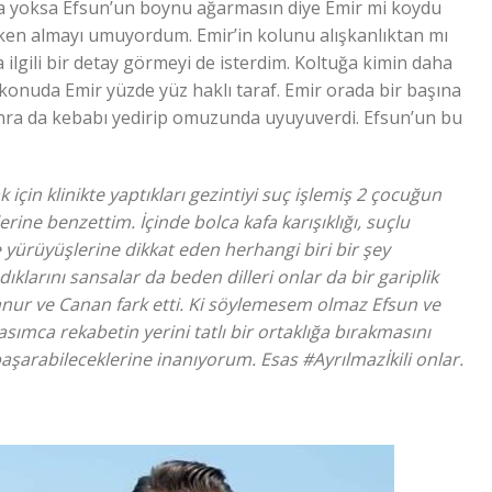
ya yoksa Efsun’un boynu ağarmasın diye Emir mi koydu
en almayı umuyordum. Emir’in kolunu alışkanlıktan mı
ilgili bir detay görmeyi de isterdim. Koltuğa kimin daha
konuda Emir yüzde yüz haklı taraf. Emir orada bir başına
nra da kebabı yedirip omuzunda uyuyuverdi. Efsun’un bu
çin klinikte yaptıkları gezintiyi suç işlemiş 2 çocuğun
rine benzettim. İçinde bolca kafa karışıklığı, suçlu
e yürüyüşlerine dikkat eden herhangi biri bir şey
ıklarını sansalar da beden dilleri onlar da bir gariplik
ur ve Canan fark etti. Ki söylemesem olmaz Efsun ve
sımca rekabetin yerini tatlı bir ortaklığa bırakmasını
 başarabileceklerine inanıyorum. Esas #Ayrılmazİkili onlar.