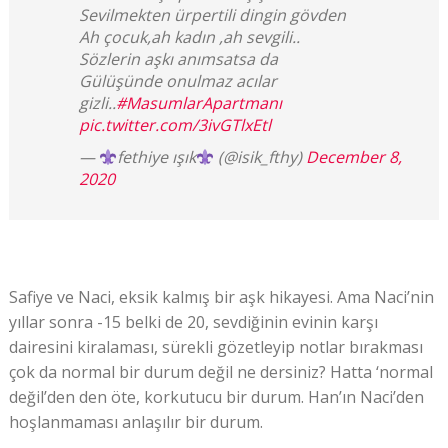
Sevilmekten ürpertili dingin gövden
Ah çocuk,ah kadın ,ah sevgili..
Sözlerin aşkı anımsatsa da
Gülüşünde onulmaz acılar
gizli..
#MasumlarApartmanı
pic.twitter.com/3ivGTlxEtl
—
fethiye ışık
(@isik_fthy)
December 8,
2020
Safiye ve Naci, eksik kalmış bir aşk hikayesi. Ama Naci’nin
yıllar sonra -15 belki de 20, sevdiğinin evinin karşı
dairesini kiralaması, sürekli gözetleyip notlar bırakması
çok da normal bir durum değil ne dersiniz? Hatta ‘normal
değil’den den öte, korkutucu bir durum. Han’ın Naci’den
hoşlanmaması anlaşılır bir durum.