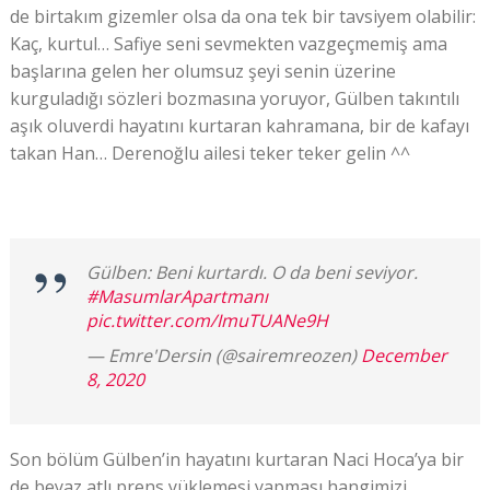
de birtakım gizemler olsa da ona tek bir tavsiyem olabilir:
Kaç, kurtul… Safiye seni sevmekten vazgeçmemiş ama
başlarına gelen her olumsuz şeyi senin üzerine
kurguladığı sözleri bozmasına yoruyor, Gülben takıntılı
aşık oluverdi hayatını kurtaran kahramana, bir de kafayı
takan Han… Derenoğlu ailesi teker teker gelin ^^
Gülben: Beni kurtardı. O da beni seviyor.
#MasumlarApartmanı
pic.twitter.com/ImuTUANe9H
— Emre'Dersin (@sairemreozen)
December
8, 2020
Son bölüm Gülben’in hayatını kurtaran Naci Hoca’ya bir
de beyaz atlı prens yüklemesi yapması hangimizi