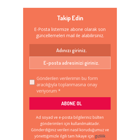
Takip Edin
E-Posta listemize abone olarak son
güncellemeleri mail ile alabilirsiniz.
Gönderilen verilerimin bu form
aracılığıyla toplanmasına onay
veriyorum *
Ad soyad ve e-posta bilgileriniz bülten
gönderimleri için kullanılmaktadır.
Gönderdiğiniz verileri nasıl koruduğumuz ve
yönettiğimizle ilgili tam hikaye için
gizlilik