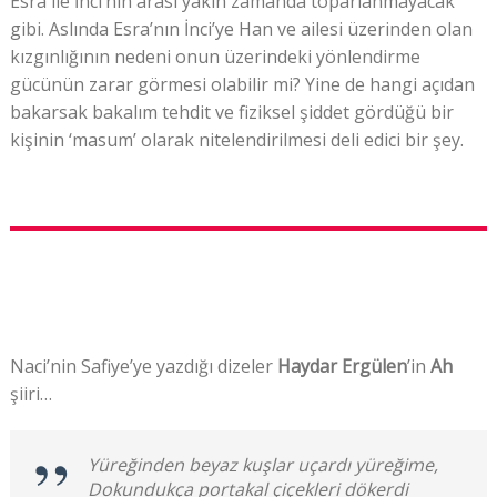
Esra ile İnci’nin arası yakın zamanda toparlanmayacak
gibi. Aslında Esra’nın İnci’ye Han ve ailesi üzerinden olan
kızgınlığının nedeni onun üzerindeki yönlendirme
gücünün zarar görmesi olabilir mi? Yine de hangi açıdan
bakarsak bakalım tehdit ve fiziksel şiddet gördüğü bir
kişinin ‘masum’ olarak nitelendirilmesi deli edici bir şey.
Naci’nin Safiye’ye yazdığı dizeler
Haydar Ergülen
’in
Ah
şiiri…
Yüreğinden beyaz kuşlar uçardı yüreğime,
Dokundukça portakal çiçekleri dökerdi