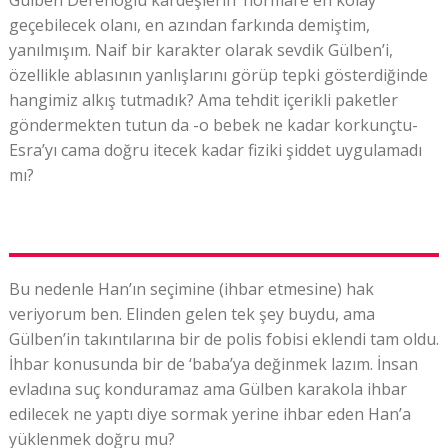
Gülben Derenoğlu kardeşlerin ‘normal’e en kolay
geçebilecek olanı, en azından farkında demiştim,
yanılmışım. Naif bir karakter olarak sevdik Gülben’i,
özellikle ablasının yanlışlarını görüp tepki gösterdiğinde
hangimiz alkış tutmadık? Ama tehdit içerikli paketler
göndermekten tutun da -o bebek ne kadar korkunçtu-
Esra’yı cama doğru itecek kadar fiziki şiddet uygulamadı
mı?
Bu nedenle Han’ın seçimine (ihbar etmesine) hak
veriyorum ben. Elinden gelen tek şey buydu, ama
Gülben’in takıntılarına bir de polis fobisi eklendi tam oldu.
İhbar konusunda bir de ‘baba’ya değinmek lazım. İnsan
evladına suç konduramaz ama Gülben karakola ihbar
edilecek ne yaptı diye sormak yerine ihbar eden Han’a
yüklenmek doğru mu?