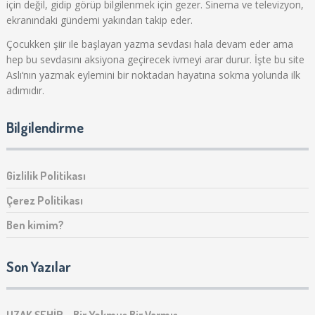
için değil, gidip görüp bilgilenmek için gezer. Sinema ve televizyon,
ekranındaki gündemi yakından takip eder.
Çocukken şiir ile başlayan yazma sevdası hala devam eder ama
hep bu sevdasını aksiyona geçirecek ivmeyi arar durur. İşte bu site
Aslı‘nın yazmak eylemini bir noktadan hayatına sokma yolunda ilk
adımıdır.
Bilgilendirme
Gizlilik Politikası
Çerez Politikası
Ben kimim?
Son Yazılar
UZAK ŞEHİR – Bir Yokmuş Bir Varmış