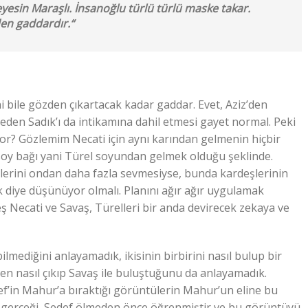
yesin Maraşlı. İnsanoğlu türlü türlü maske takar.
den gaddardır.“
 bile gözden çıkartacak kadar gaddar. Evet, Aziz’den
 eden Sadık’ı da intikamına dahil etmesi gayet normal. Peki
or? Gözlemim Necati için aynı karından gelmenin hiçbir
soy bağı yani Türel soyundan gelmek olduğu şeklinde.
lerini ondan daha fazla sevmesiyse, bunda kardeşlerinin
ek diye düşünüyor olmalı. Planını ağır ağır uygulamak
eş Necati ve Savaş, Türelleri bir anda devirecek zekaya ve
ilmediğini anlayamadık, ikisinin birbirini nasıl bulup bir
den nasıl çıkıp Savaş ile buluştuğunu da anlayamadık.
ef’in Mahur’a bıraktığı görüntülerin Mahur’un eline bu
 gerçeği, Sedef ölmeden önce öğrenmiştir ve bu görüntüyü