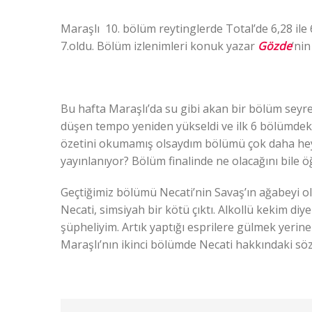
Maraşlı 10. bölüm reytinglerde Total’de 6,28 ile 6
7.oldu. Bölüm izlenimleri konuk yazar
Gözde
‘ni
Bu hafta Maraşlı’da su gibi akan bir bölüm seyr
düşen tempo yeniden yükseldi ve ilk 6 bölümdeki 
özetini okumamış olsaydım bölümü çok daha heye
yayınlanıyor? Bölüm finalinde ne olacağını bile ö
Geçtiğimiz bölümü Necati’nin Savaş’ın ağabeyi o
Necati, simsiyah bir kötü çıktı. Alkollü kekim di
şüpheliyim. Artık yaptığı esprilere gülmek yerine
Maraşlı’nın ikinci bölümde Necati hakkındaki sözl