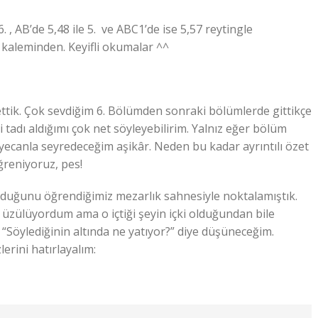
. , AB’de 5,48 ile 5. ve ABC1’de ise 5,57 reytingle
n kaleminden. Keyifli okumalar ^^
ettik. Çok sevdiğim 6. Bölümden sonraki bölümlerde gittikçe
tadı aldığımı çok net söyleyebilirim. Yalnız eğer bölüm
canla seyredeceğim aşikâr. Neden bu kadar ayrıntılı özet
ğreniyoruz, pes!
lduğunu öğrendiğimiz mezarlık sahnesiyle noktalamıştık.
ye üzülüyordum ama o içtiği şeyin içki olduğundan bile
 “Söylediğinin altında ne yatıyor?” diye düşüneceğim.
erini hatırlayalım: