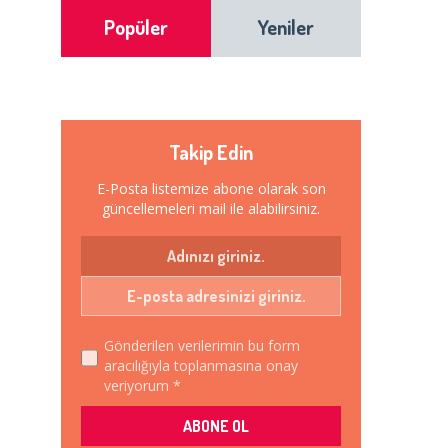
Popüler
Yeniler
Takip Edin
E-Posta listemize abone olarak son
güncellemeleri mail ile alabilirsiniz.
Gönderilen verilerimin bu form
aracılığıyla toplanmasına onay
veriyorum *