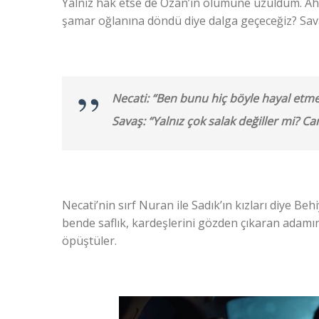
Yalnız hak etse de Ozan’ın ölümüne üzüldüm. Ah 
şamar oğlanına döndü diye dalga geçeceğiz? Sava
Necati: “Ben bunu hiç böyle hayal etme
Savaş: “Yalnız çok salak değiller mi? Ca
Necati’nin sırf Nuran ile Sadık’ın kızları diye B
bende saflık, kardeşlerini gözden çıkaran adamı
öpüştüler.