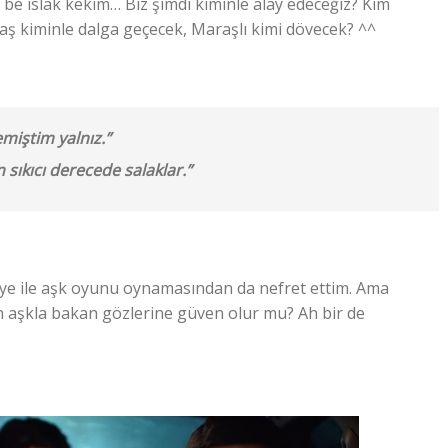
be ıslak kekim… Biz şimdi kiminle alay edeceğiz? Kim
ş kiminle dalga geçecek, Maraşlı kimi dövecek? ^^
miştim yalnız.”
n sıkıcı derecede salaklar.”
ehiye ile aşk oyunu oynamasından da nefret ettim. Ama
n aşkla bakan gözlerine güven olur mu? Ah bir de