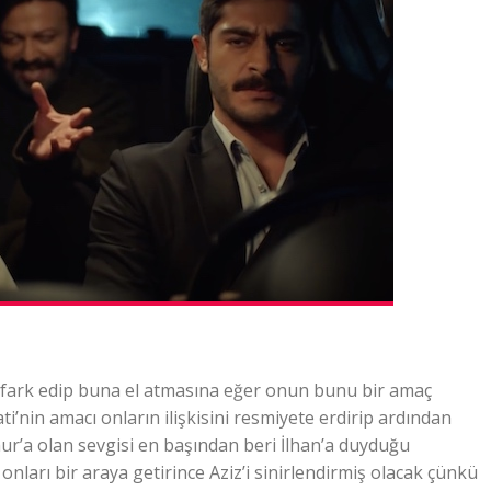
 fark edip buna el atmasına eğer onun bunu bir amaç
’nin amacı onların ilişkisini resmiyete erdirip ardından
ur’a olan sevgisi en başından beri İlhan’a duyduğu
ları bir araya getirince Aziz’i sinirlendirmiş olacak çünkü