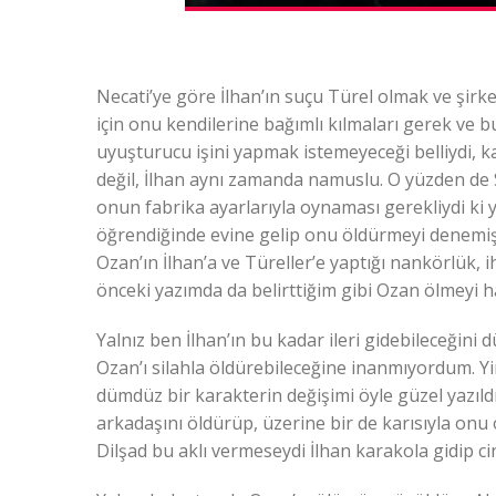
Necati’ye göre İlhan’ın suçu Türel olmak ve şirke
için onu kendilerine bağımlı kılmaları gerek ve 
uyuşturucu işini yapmak istemeyeceği belliydi, k
değil, İlhan aynı zamanda namuslu. O yüzden de Sa
onun fabrika ayarlarıyla oynaması gerekliydi ki yo
öğrendiğinde evine gelip onu öldürmeyi denemişt
Ozan’ın İlhan’a ve Türeller’e yaptığı nankörlük,
önceki yazımda da belirttiğim gibi Ozan ölmeyi h
Yalnız ben İlhan’ın bu kadar ileri gidebileceğin
Ozan’ı silahla öldürebileceğine inanmıyordum. 
dümdüz bir karakterin değişimi öyle güzel yazıldı 
arkadaşını öldürüp, üzerine bir de karısıyla on
Dilşad bu aklı vermeseydi İlhan karakola gidip ci