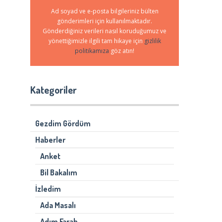
Ad soyad ve e-posta bilgileriniz bülten
gönderimleri için kullanılmaktadır.
Gönderdiğiniz verileri nasıl koruduğumuz ve
yönettiğimizle ilgili tam hikaye için
gizlilik
politikamıza
göz atın!
Kategoriler
Gezdim Gördüm
Haberler
Anket
Bil Bakalım
İzledim
Ada Masalı
Adım Farah