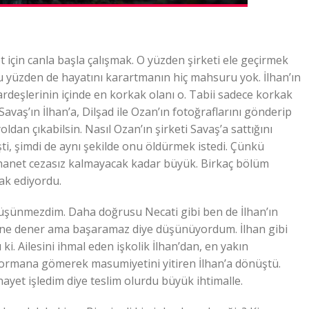
t için canla başla çalışmak. O yüzden şirketi ele geçirmek
bu yüzden de hayatını karartmanın hiç mahsuru yok. İlhan’ın
ardeşlerinin içinde en korkak olanı o. Tabii sadece korkak
vaş’ın İlhan’a, Dilşad ile Ozan’ın fotoğraflarını gönderip
ldan çıkabilsin. Nasıl Ozan’ın şirketi Savaş’a sattığını
i, şimdi de aynı şekilde onu öldürmek istedi. Çünkü
 ihanet cezasız kalmayacak kadar büyük. Birkaç bölüm
ak ediyordu.
i düşünmezdim. Daha doğrusu Necati gibi ben de İlhan’ın
Yine dener ama başaramaz diye düşünüyordum. İlhan gibi
ki. Ailesini ihmal eden işkolik İlhan’dan, en yakın
u ormana gömerek masumiyetini yitiren İlhan’a dönüştü.
nayet işledim diye teslim olurdu büyük ihtimalle.