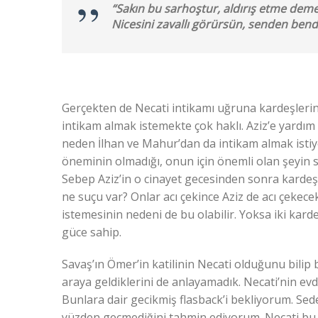
“Sakın bu sarhoştur, aldırış etme deme
Nicesini zavallı görürsün, senden ben
Gerçekten de Necati intikamı uğruna kardeşlerini
intikam almak istemekte çok haklı. Aziz’e yardım
neden İlhan ve Mahur’dan da intikam almak istiy
öneminin olmadığı, onun için önemli olan şeyin 
Sebep Aziz’in o cinayet gecesinden sonra kardeş
ne suçu var? Onlar acı çekince Aziz de acı çekec
istemesinin nedeni de bu olabilir. Yoksa iki kard
güce sahip.
Savaş’ın Ömer’in katilinin Necati olduğunu bilip b
araya geldiklerini de anlayamadık. Necati’nin ev
Bunlara dair gecikmiş flasback’i bekliyorum. Sed
yüzden geçmediğini tahmin ediyorum. Necati bu