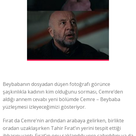
Beybabanın dosyadan düşen fotoğrafı görünce
şaşkınlıkla kadının kim olduğunu sorması, Cemre’den
aldığı annem cevabı yeni bölümde Cemre – Beybaba
yüzleşmesi izleyeceğimizi gösteriyor.
Fırat da Cemre’nin ardından arabaya gelirken, birlikte
oradan uzaklaşırken Tahir Fırat’ın yerini tespit ettiği
ihbarını yaptı. Fırat’ın onu saklandığı yere çağırdığını ya da