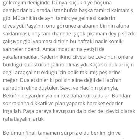
geleceğim dediğinde. Dünya küçük diye boşuna
demiyorlar bu arada. İstanbul’da başka tamirci kalmamış
gibi Mücahit’in de aynı tamirciye gelmesi kaderin
cilvesiydi. Paşa’nın onu görünce arabanın birinin altına
saklanması, boş tamirhanede iş çok çıkamam deyip sözde
çalışıyor gibi yapması dizinin bu haftaki nadir komik
sahnelerindendi. Amca imdatlarına yetişti de
yakalanmadılar. Kaderin ikinci cilvesi ise Levo’nun onlara
bulduğu külüstürün çalıntı olmasıydı. Kaçak oldukları için
değil araç çalıntı olduğu için polis takılmış peşlerine
meğer. Dua etsinler ki polisin eline değil de Hacı’nın
aşiretinin eline düştüler. Savcı ve Hacı’nın planıyla,
Bekir’in de yardımıyla bir kez daha kurtuldular. Bundan
sonra daha dikkatli ve plan yaparak hareket ederler
inşallah. Paşa paraya kavuşsun da bizler de izleyici olarak
rahatlayalım artık.
Bölümün finali tamamen sürpriz oldu benim için ve