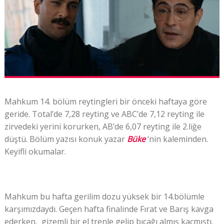
Mahkum 14. bölüm reytingleri bir önceki haftaya göre
geride. Total’de 7,28 reyting ve ABC’de 7,12 reyting ile
zirvedeki yerini korurken, AB’de 6,07 reyting ile 2.liğe
düştü. Bölüm yazısı
k
onuk yazar
Büke
‘nin kaleminden.
Keyifli okumalar.
Mahkum bu hafta gerilim dozu yüksek bir 14.bölümle
karşımızdaydı. Geçen hafta finalinde Fırat ve Barış kavga
ederken, gizemli bir el trenle gelip bıçağı almış kaçmıştı.