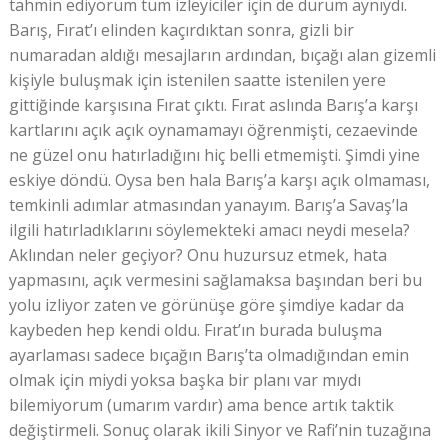
tahmin ediyorum tüm izleyiciler için de durum aynıydı.
Barış, Fırat’ı elinden kaçırdıktan sonra, gizli bir
numaradan aldığı mesajların ardından, bıçağı alan gizemli
kişiyle buluşmak için istenilen saatte istenilen yere
gittiğinde karşısına Fırat çıktı. Fırat aslında Barış’a karşı
kartlarını açık açık oynamamayı öğrenmişti, cezaevinde
ne güzel onu hatırladığını hiç belli etmemişti. Şimdi yine
eskiye döndü. Oysa ben hala Barış’a karşı açık olmaması,
temkinli adımlar atmasından yanayım. Barış’a Savaş’la
ilgili hatırladıklarını söylemekteki amacı neydi mesela?
Aklından neler geçiyor? Onu huzursuz etmek, hata
yapmasını, açık vermesini sağlamaksa başından beri bu
yolu izliyor zaten ve görünüşe göre şimdiye kadar da
kaybeden hep kendi oldu. Fırat’ın burada buluşma
ayarlaması sadece bıçağın Barış’ta olmadığından emin
olmak için miydi yoksa başka bir planı var mıydı
bilemiyorum (umarım vardır) ama bence artık taktik
değiştirmeli. Sonuç olarak ikili Sinyor ve Rafi’nin tuzağına