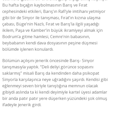
Bu hafta bıçağın kaybolmasının Barış ve Fırat
cephesindeki etkileri, Barış’ın Rafi’yle imtihanı yetmiyor
gibi bir de Sinyor ile tanışması, Fırat’ın kızına ulaşma
çabası, Büge’nin Nazlı, Fırat ve Barış’la ilgili yaşadığı
ikilem, Paşa ve Kamber’in büyük ikramiyeyi almak için
Bodrum’a gitme hamlesi, Cemre’nin babasının,
beybabanın kendi dava dosyasının peşine düşmesi
bölümde işlenen konulardı.
Bölümün açılışını jenerik öncesinde Barış- Sinyor
tanışmasıyla yaptık. “Deli deliyi görünce sopasını
saklarmış” misali Barış da kendinden daha psikopat
Sinyorla karşılaşınca neye uğradığını şaşırdı. Kendisi gibi
eğlenmeyi seven biriyle tanıştığına memnun olacak
gibiydi aslında ta ki kendi deyimiyle kartel üyesi adamlar
bir anda patır patır yere düşerken yüzündeki şok olmuş
ifadeyle jenerik girdi.