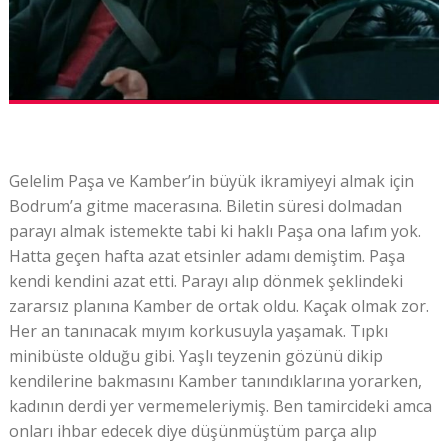
Gelelim Paşa ve Kamber’in büyük ikramiyeyi almak için
Bodrum’a gitme macerasına. Biletin süresi dolmadan
parayı almak istemekte tabi ki haklı Paşa ona lafım yok.
Hatta geçen hafta azat etsinler adamı demiştim. Paşa
kendi kendini azat etti. Parayı alıp dönmek şeklindeki
zararsız planına Kamber de ortak oldu. Kaçak olmak zor.
Her an tanınacak mıyım korkusuyla yaşamak. Tıpkı
minibüste olduğu gibi. Yaşlı teyzenin gözünü dikip
kendilerine bakmasını Kamber tanındıklarına yorarken,
kadının derdi yer vermemeleriymiş. Ben tamircideki amca
onları ihbar edecek diye düşünmüştüm parça alıp