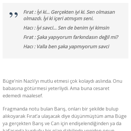
Fırat : İyi ki… Gerçekten iyi ki. Sen olmasan
olmazdı. İyi ki içeri atmışım seni.
Hacı : İyi savci… Sen de benim iyi kimsin
Fırat : Şaka yapıyorum farkındasın değil mi?
Hacı : Valla ben şaka yapmıyorum savci
Büge’nin Nazlı’yı mutlu etmesi çok kolaydı aslında. Onu
babasına götürmesi yeterliydi. Ama buna cesaret
edemedi maalesef.
Fragmanda notu bulan Barış, onları bir şekilde bulup
alıkoyarak Fırat’a ulaşacak diye düşünmüştüm ama Büge
ya gerçekten Barış ve Can için endişelendiğinden ya da
kafasında kurduğu bir plan dahilinde yeniden onun