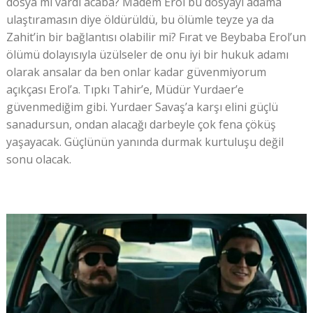
dosya mı vardı acaba? Madem Erol bu dosyayı adama
ulaştıramasın diye öldürüldü, bu ölümle teyze ya da
Zahit’in bir bağlantısı olabilir mi? Fırat ve Beybaba Erol’un
ölümü dolayısıyla üzülseler de onu iyi bir hukuk adamı
olarak ansalar da ben onlar kadar güvenmiyorum
açıkçası Erol’a. Tıpkı Tahir’e, Müdür Yurdaer’e
güvenmediğim gibi. Yurdaer Savaş’a karşı elini güçlü
sanadursun, ondan alacağı darbeyle çok fena çöküş
yaşayacak. Güçlünün yanında durmak kurtuluşu değil
sonu olacak.