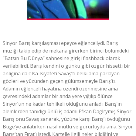
Sinyor Barış karşılaşması epeyce eğlenceliydi. Barış
müziği takip edip de mekana girerken birinci bölümdeki
“Batsın Bu Dünya” sahnesine girişi flashback olarak
verilebilirdi. Barış kendini o günkü gibi özgür hissetti bir
anlığına da olsa. Kıyafeti Savaş’tı belki ama parlayan
gözleri ve yüzünden geçen gülümsemeyle Barış’tı.
Adamın eğlenceli hayatına özendi özenmesine ama
çevresindeki adamlar bir anda yere yığılıp ölünce
Sinyor’un ne kadar tehlikeli olduğunu anladı. Barış’ın
alemlerden tanıdığı ünlü iş adamı Efkan Dağlı’ymış Sinyor.
Barış onu Savaş sanarak, yüzüne karşı Barış’ı övdüğünü
Büge’ye anlatırken nasıl mutlu ve gururluydu ama. Sinyor
Barış’tan Fırat’ı istedi. Kartelle ilgili neler bildiğini ve