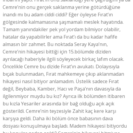
Cemre’nin onu gerçek saklanma yerine götürdüğüne
inandı mı bu adam ciddi ciddi? Eğer öyleyse Fırat’ın
gölgesinde kalmamasına şaşmamalı meslek hayatında.
Tamam yanındakiler pek yol yordam bilmiyor olabilir,
hatalar da yapabilirler ama Fırat’ı da bu kadar hafife
almasın bir zahmet. Bu noktada Seray Kaya’nın,
Cemre’nin hikayesi bittiği için 15.bölümde diziden
ayrılacağı haberiyle ilgili söyleyecek birkaç lafım olacak.
Öncelikle Cemre bu dizide Fırat’ın avukatı. Dolayısıyla
bıçak bulunmadan, Fırat mahkemeye çıkıp aklanmadan
hikayesi nasıl bitiyor anlamadım. Üstelik sadece Fırat
değil, Beybaba, Kamber, Hacı ve Paşa’nın davasıyla da
ilgilenmiyor muydu bu kız? Ayrıca ilk bölümden itibaren
bu kızla Yesariler arasında bir bağ olduğu açık açık
gösterildi. Cemre’nin teyzesiyle Zahit kaç kere karşı
karşıya geldi. Daha iki bölüm önce babasının dava
dosyası konuşulmaya başladı. Madem hikayesi bitiyordu