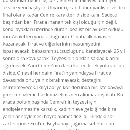
bu konular neden açıldı? Cemre’nin hikayesi bitmiyor
aksine yeni başlıyor. Umarım çıkan haber yanlıştır ve dizi
final olana kadar Cemre karakteri dizide kalır. Sadece
başından beri Fırat’a inanan tek kişi olduğu için değil,
kendi ayakları üzerinde duran idealist bir avukat olduğu
için. Adaletten yana olduğu için. O daha ilk davasını
kazanacak, Fırat ve diğerlerinin masumiyetini
ispatlayacak, babasının suçsuzluğunu kanıtlayacak 25 yıl
sonra ona kavuşacak. Teyzesinin ondan sakladıklarını
öğrenecek. Yani Cemre’nin daha kat edilecek yolu var bu
dizide. O nasıl her daim Fırat’ın yanındaysa Fırat da
davasında onu yalnız bırakmayacak, desteğini
esirgemeyecek. İkiliyi adliye koridorunda birlikte davaya
girerken izleme hakkımız elimizden alınmaz inşallah. Bu
arada bölüm başında Cemre’nin teyzesi için
endişelenmesine karşılık, kadının eve geldiğinde kıza
yalanlar söylemesi hayra alamet değildi. Elindeki sarı
zarfın içinde Erol’un Beybabayı çağırma sebebi olan