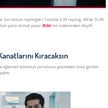
. Son bölüm reytingleri Total’de 9,30 reyting, AB’de 10,08
ölüm yazısı
k
onuk yazar
Büke
‘nin kaleminden. Keyifli
anatlarını Kıracaksın
ve eğlenceli bölümün yorumuna geçmeden önce gerilim
yalım.