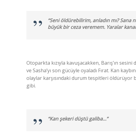
“Seni öldürebilirim, anladın mı? Sana
büyük bir ceza veremem. Yaralar kana
Otoparkta kızıyla kavuşacakken, Barış’ın sesini
ve Sasha’yı son gücüyle oyaladı Fırat. Kan kaybında
olaylar karşısındaki durum tespitleri öldürüyor b
gibi.
“Kan şekeri düştü galiba…”