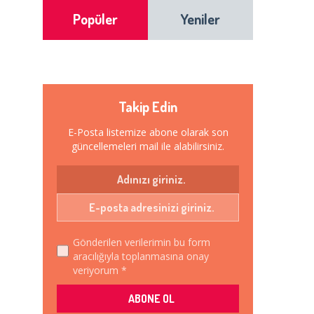
Popüler
Yeniler
Takip Edin
E-Posta listemize abone olarak son
güncellemeleri mail ile alabilirsiniz.
Gönderilen verilerimin bu form
aracılığıyla toplanmasına onay
veriyorum *