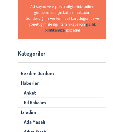
Ad soyad ve e-posta bilgileriniz bülten
gönderimleri için kullanılmaktadır.
Gönderdiğiniz verileri nasıl koruduğumuz ve
yönettiğimizle ilgili tam hikaye için
gizlilik
politikamıza
göz atın!
Kategoriler
Gezdim Gördüm
Haberler
Anket
Bil Bakalım
İzledim
Ada Masalı
Adım Farah