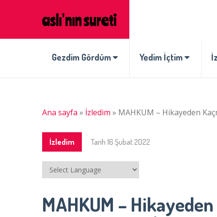
Gezdim Gördüm
Yedim İçtim
İ
Ana sayfa
»
İzledim
»
MAHKUM – Hikayeden Kaçma
İzledim
Tarih
16 Şubat 2022
MAHKUM – Hikayeden 