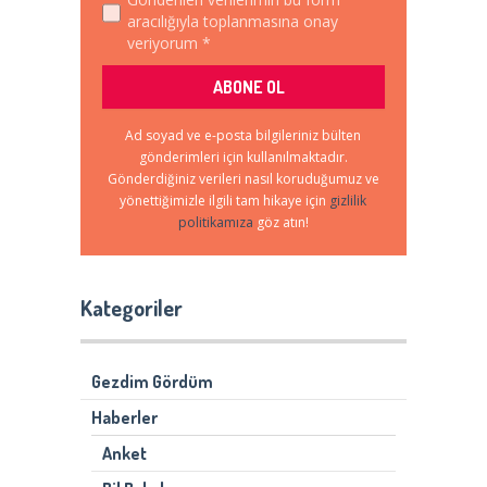
aracılığıyla toplanmasına onay
veriyorum *
Ad soyad ve e-posta bilgileriniz bülten
gönderimleri için kullanılmaktadır.
Gönderdiğiniz verileri nasıl koruduğumuz ve
yönettiğimizle ilgili tam hikaye için
gizlilik
politikamıza
göz atın!
Kategoriler
Gezdim Gördüm
Haberler
Anket