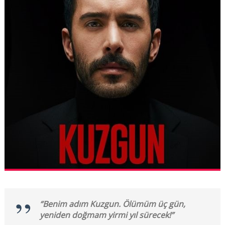
“Benim adım Kuzgun. Ölümüm üç gün,
yeniden doğmam yirmi yıl sürecek!”