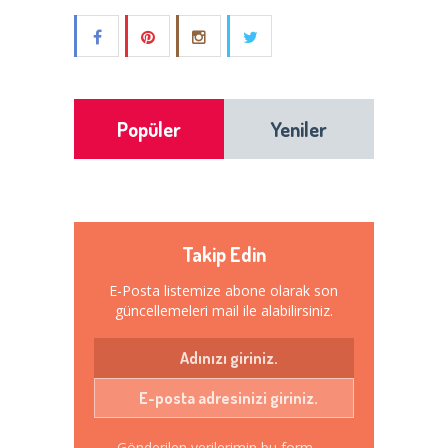
Popüler
Yeniler
Takip Edin
E-Posta listemize abone olarak son
güncellemeleri mail ile alabilirsiniz.
Gönderilen verilerimin bu form