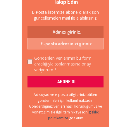
Takip Edin
E-Posta listemize abone olarak son
güncellemeleri mail ile alabilirsiniz.
Gönderilen verilerimin bu form
aracılığıyla toplanmasına onay
veriyorum *
Ad soyad ve e-posta bilgileriniz bülten
gönderimleri için kullanılmaktadır.
Gönderdiğiniz verileri nasıl koruduğumuz ve
yönettiğimizle ilgili tam hikaye için
gizlilik
politikamıza
göz atın!