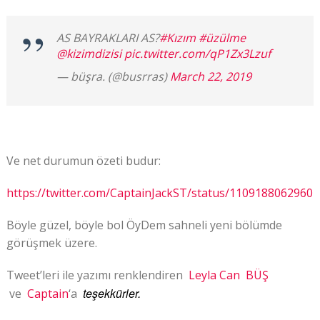
AS BAYRAKLARI AS?
#Kızım
#üzülme
@kizimdizisi
pic.twitter.com/qP1Zx3Lzuf
— büşra. (@busrras)
March 22, 2019
Ve net durumun özeti budur:
https://twitter.com/CaptainJackST/status/1109188062960
Böyle güzel, böyle bol ÖyDem sahneli yeni bölümde
görüşmek üzere.
Tweet’leri ile yazımı renklendiren
Leyla Can
BÜŞ
teşekkürler.
ve
Captain
‘a