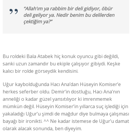
“Allah’ım ya rabbim bir deli gidiyor, öbür
deli geliyor ya. Nedir benim bu delilerden
çektiğim ya?”
Bu roldeki Bala Atabek hiç konuk oyuncu gibi değildi,
sanki uzun zamandır bu ekiple çalışıyor gibiydi. Keşke
kalıcı bir rolde görseydik kendisini.
Uğur kaybolduğunda Hacı Ana’dan Hüseyin Komiser’e
herkes seferber oldu. Demir’in dostluğu, Hacı Ana’nın
anneliği o kadar güzel yansıtılıyor ki imrenmemek
mümkün değil. Hüseyin Komiser’in yıllarca suç işlediği için
yakaladığı Uğur’u şimdi de mağdur diye bulmaya çalışması
bayağı bir ironikti. ^^ Ne kadar istemese de Uğur’u damat
olarak alacak sonunda, ben diyeyim.