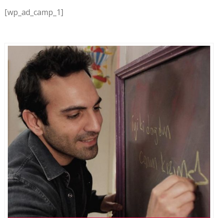
[wp_ad_camp_1]