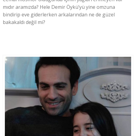
mıdır aramızda? Hele Demir Öykü’yü yine omzuna
bindirip eve giderlerken arkalarından ne de güzel
bakakaldı değil mi?