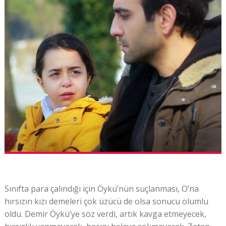
Sınıfta para çalındığı için Öykü’nün suçlanması, O’na
hırsızın kızı demeleri çok üzücü de olsa sonucu olumlu
oldu. Demir Öykü’ye söz verdi, artık kavga etmeyecek,