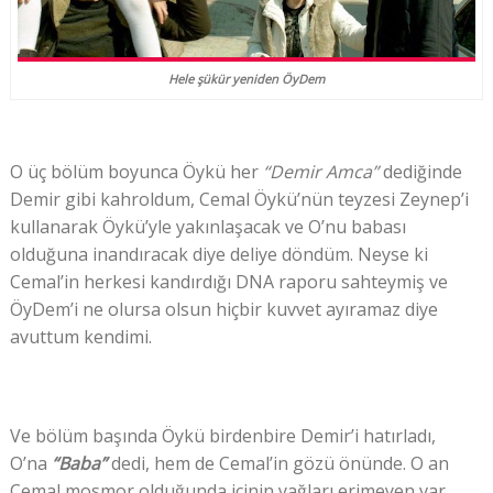
Hele şükür yeniden ÖyDem
O üç bölüm boyunca Öykü her
“Demir Amca”
dediğinde
Demir gibi kahroldum, Cemal Öykü’nün teyzesi Zeynep’i
kullanarak Öykü’yle yakınlaşacak ve O’nu babası
olduğuna inandıracak diye deliye döndüm. Neyse ki
Cemal’in herkesi kandırdığı DNA raporu sahteymiş ve
ÖyDem’i ne olursa olsun hiçbir kuvvet ayıramaz diye
avuttum kendimi.
Ve bölüm başında Öykü birdenbire Demir’i hatırladı,
O’na
“Baba”
dedi, hem de Cemal’in gözü önünde. O an
Cemal mosmor olduğunda içinin yağları erimeyen var