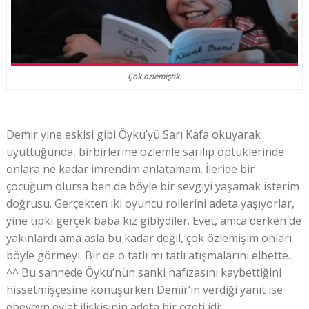
Çok özlemiştik.
Demir yine eskisi gibi Öykü’yü Sarı Kafa okuyarak
uyuttuğunda, birbirlerine özlemle sarılıp öptüklerinde
onlara ne kadar imrendim anlatamam. İleride bir
çocuğum olursa ben de böyle bir sevgiyi yaşamak isterim
doğrusu. Gerçekten iki oyuncu rollerini adeta yaşıyorlar,
yine tıpkı gerçek baba kız gibiydiler. Evet, amca derken de
yakınlardı ama asla bu kadar değil, çok özlemişim onları
böyle görmeyi. Bir de o tatlı mı tatlı atışmalarını elbette.
^^ Bu sahnede Öykü’nün sanki hafızasını kaybettiğini
hissetmişçesine konuşurken Demir’in verdiği yanıt ise
ebeveyn evlat ilişkisinin adeta bir özeti idi: