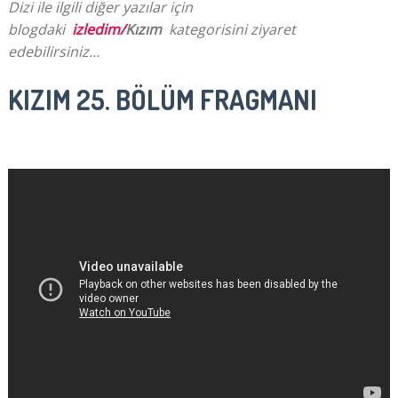
Dizi ile ilgili diğer yazılar için
blogdaki
izledim/
Kızım
kategorisini ziyaret
edebilirsiniz…
KIZIM 25. BÖLÜM FRAGMANI