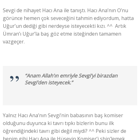
Sevgi de nihayet Hacı Ana ile tanıştı. Hacı Ana’nın O’nu
görünce hemen çok seveceğini tahmin ediyordum, hatta
Uğur’un dediği gibi nerdeyse isteyecekti kızı. ^^ Artık
Ümran’ı Uğur’la baş göz etme isteğinden tamamen
vazgeçer.
“Anam Allah’ın emriyle Sevgi’yi birazdan
Sevgi’den isteyecek.”
Yalnız Hacı Ana’nın Sevgi’nin babasının baş komiser
olduğunu duyunca ki tavrı tıpkı bizlerin bunu ilk
öğrendiğindeki tavrı gibi değil miydi? ^^ Peki sizler de
benim gibi Hacı Ana ile Hüseyin Komiser’i ship’lemek