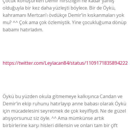
Çocuk konuşurken Demir hırsızlığın ne kadar yanlış
olduğuyla bir kez daha yüzleşti böylece. Bir de Öykü,
kahramanı Mertcan’ı övdükçe Demir’in kıskanmaları yok
mu? ^^ Çok ama çok özlemiştik. Yine çocukluğuma dönüp
babamı hatırladım.
https://twitter.com/Leylacan84/status/1109171835894222
Öykü bu yüzden okula gitmemeye kalkışınca Candan ve
Demir’in ekip ruhunu hatırlayıp anne babası olarak Öykü
için mücadelesini seyretmek de çok keyifliydi. Ne de güzel
atışıyorsunuz siz öyle. ^^ Ama mümkünse artık
birbirlerine karşı hisleri dillensin ve onları tam bir çift