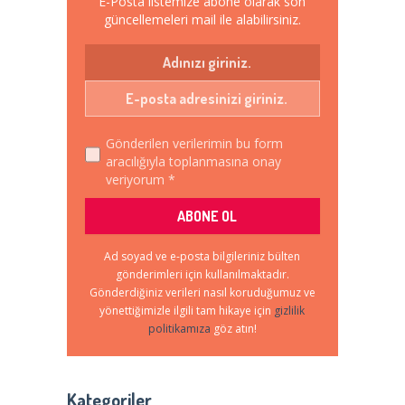
E-Posta listemize abone olarak son
güncellemeleri mail ile alabilirsiniz.
Gönderilen verilerimin bu form
aracılığıyla toplanmasına onay
veriyorum *
Ad soyad ve e-posta bilgileriniz bülten
gönderimleri için kullanılmaktadır.
Gönderdiğiniz verileri nasıl koruduğumuz ve
yönettiğimizle ilgili tam hikaye için
gizlilik
politikamıza
göz atın!
Kategoriler