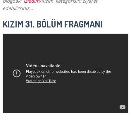
blogdaki
izledim/
Kızım kategorisini ziyaret
edebilirsiniz…
KIZIM 31. BÖLÜM FRAGMANI