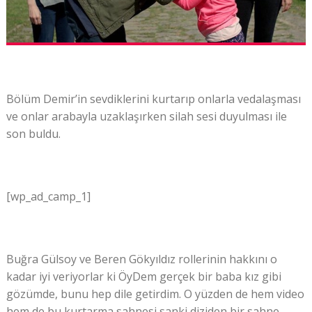
Bölüm Demir’in sevdiklerini kurtarıp onlarla vedalaşması
ve onlar arabayla uzaklaşırken silah sesi duyulması ile
son buldu.
[wp_ad_camp_1]
Buğra Gülsoy ve Beren Gökyıldız rollerinin hakkını o
kadar iyi veriyorlar ki ÖyDem gerçek bir baba kız gibi
gözümde, bunu hep dile getirdim. O yüzden de hem video
hem de bu kurtarma sahnesi sanki diziden bir sahne