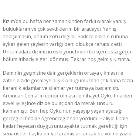
Kızım’da bu hafta her zamankinden farklı olarak yanlış
bulduklarım ve çok sevdiklerim bir aradaydı. Yanlış
anlaşılmasın, bölüm kötü değildi. Sadece dizinin ruhuna
aykırı gelen şeylerin varlığı beni oldukça rahatsız etti.
Unutmadan, dizimizin eski yönetmeni Gökçen Usta geçen
bölüm itibariyle geri dönmüş. Tekrar hoş gelmiş Kızım’a.
Demir’in geçmişine dair gerçeklerin ortaya çıkması ile
zaten dizide görmeye alışık olduğumuzdan çok daha fazla
karanlık adamlar ve silahlar yer tutmaya başlamıştı.
Ardından Cemal’in donör olması ile nihayet Öykü finalden
evvel iyileşince dizide bu açıdan da merak unsuru
kalmamıştı. Ben hep Öykü’nün yaşayıp yaşamayacağı
gerçeğini finalde öğreneceğiz sanıyordum. Haliyle finale
kadar heyecan duygusunu ayakta tutmak gerektiği için
senaristler başka bir yol aramışlar, ancak bu yol ne yazık