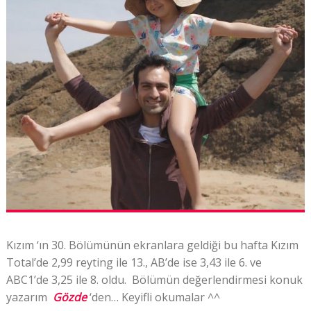
Kızım ‘ın 30. Bölümünün ekranlara geldiği bu hafta Kızım
Total’de 2,99 reyting ile 13., AB’de ise 3,43 ile 6. ve
ABC1’de 3,25 ile 8. oldu. Bölümün değerlendirmesi konuk
yazarım
Gözde
‘den… Keyifli okumalar ^^