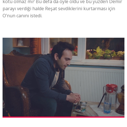
kötü olmaz mı? Bu defa da öyle oldu ve bu yüzden Demir
parayı verdiği halde Reşat sevdiklerini kurtarması için
O’nun canını istedi.