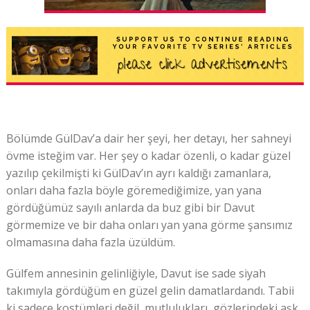
Bölümde GülDav’a dair her şeyi, her detayı, her sahneyi
övme isteğim var. Her şey o kadar özenli, o kadar güzel
yazılıp çekilmişti ki GülDav’ın ayrı kaldığı zamanlara,
onları daha fazla böyle göremediğimize, yan yana
gördüğümüz sayılı anlarda da buz gibi bir Davut
görmemize ve bir daha onları yan yana görme şansımız
olmamasına daha fazla üzüldüm.
Gülfem annesinin gelinliğiyle, Davut ise sade siyah
takımıyla gördüğüm en güzel gelin damatlardandı. Tabii
ki sadece kostümleri değil, mutlulukları, gözlerindeki aşk