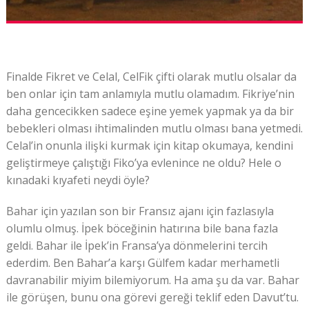
Finalde Fikret ve Celal, CelFik çifti olarak mutlu olsalar da
ben onlar için tam anlamıyla mutlu olamadım. Fikriye’nin
daha gencecikken sadece eşine yemek yapmak ya da bir
bebekleri olması ihtimalinden mutlu olması bana yetmedi.
Celal’in onunla ilişki kurmak için kitap okumaya, kendini
geliştirmeye çalıştığı Fiko’ya evlenince ne oldu? Hele o
kınadaki kıyafeti neydi öyle?
Bahar için yazılan son bir Fransız ajanı için fazlasıyla
olumlu olmuş. İpek böceğinin hatırına bile bana fazla
geldi. Bahar ile İpek’in Fransa’ya dönmelerini tercih
ederdim. Ben Bahar’a karşı Gülfem kadar merhametli
davranabilir miyim bilemiyorum. Ha ama şu da var. Bahar
ile görüşen, bunu ona görevi gereği teklif eden Davut’tu.