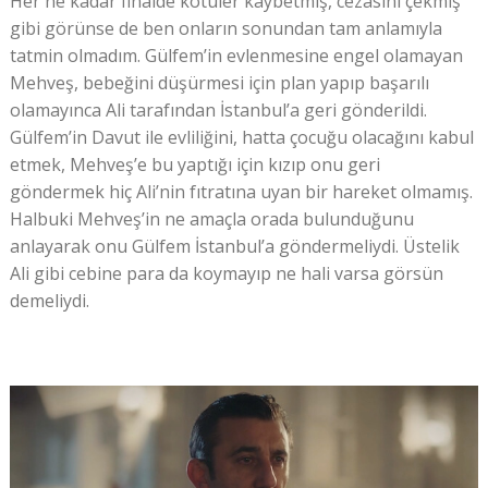
Her ne kadar finalde kötüler kaybetmiş, cezasını çekmiş
gibi görünse de ben onların sonundan tam anlamıyla
tatmin olmadım. Gülfem’in evlenmesine engel olamayan
Mehveş, bebeğini düşürmesi için plan yapıp başarılı
olamayınca Ali tarafından İstanbul’a geri gönderildi.
Gülfem’in Davut ile evliliğini, hatta çocuğu olacağını kabul
etmek, Mehveş’e bu yaptığı için kızıp onu geri
göndermek hiç Ali’nin fıtratına uyan bir hareket olmamış.
Halbuki Mehveş’in ne amaçla orada bulunduğunu
anlayarak onu Gülfem İstanbul’a göndermeliydi. Üstelik
Ali gibi cebine para da koymayıp ne hali varsa görsün
demeliydi.