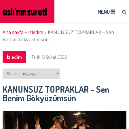
MENU
Ana sayfa
»
İzledim
»
KANUNSUZ TOPRAKLAR – Sen
Benim Gökyüzümsün
İzledim
Tarih
16 Şubat 2022
KANUNSUZ TOPRAKLAR – Sen
Benim Gökyüzümsün