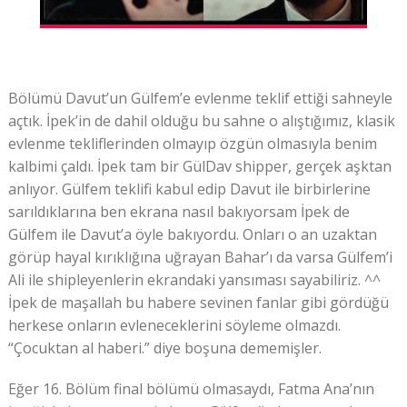
Bölümü Davut’un Gülfem’e evlenme teklif ettiği sahneyle
açtık. İpek’in de dahil olduğu bu sahne o alıştığımız, klasik
evlenme tekliflerinden olmayıp özgün olmasıyla benim
kalbimi çaldı. İpek tam bir GülDav shipper, gerçek aşktan
anlıyor. Gülfem teklifi kabul edip Davut ile birbirlerine
sarıldıklarına ben ekrana nasıl bakıyorsam İpek de
Gülfem ile Davut’a öyle bakıyordu. Onları o an uzaktan
görüp hayal kırıklığına uğrayan Bahar’ı da varsa Gülfem’i
Ali ile shipleyenlerin ekrandaki yansıması sayabiliriz. ^^
İpek de maşallah bu habere sevinen fanlar gibi gördüğü
herkese onların evleneceklerini söyleme olmazdı.
“Çocuktan al haberi.” diye boşuna dememişler.
Eğer 16. Bölüm final bölümü olmasaydı, Fatma Ana’nın