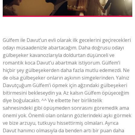
Gülfem ile Davut’un evli olarak ilk gecelerini geçirecekleri
odayı müsaadenizle abartacağım. Daha doğrusu odayı
gülbeşeker kavanozlarıyla doldurtan düşünceli ve
romantik koca Davut’u abartmak istiyorum. Gülfem’i
hiçbir şey gülbeşekerden daha fazla mutlu edemezdi. Ne
de olsa gülbeşeker onların aşkının simgelerinden. Yalnız
Davutçuğum Gülfem’i öpmek için ağzındaki gülbeşekeri
bitirmesini bekleseydin ya. Az kalsın Gülfem öpüşeceğim
diye boğulacaktı. ^^ Ve elbette her birliktelik
sahnesindeki gibi öpüşmeden sonrasını göremedik ama
önemi yok. Önemli olan onların gözlerindeki aşkı görmek
ve bize arzuyu, tutkuyu hissettirmiş olmaları. Ayrıca
Davut hanımcı olmasıyla da benden artı bir puan daha