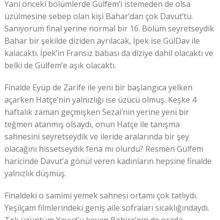
Yani önceki bölümlerde Gülfem’i istemeden de olsa
üzülmesine sebep olan kişi Bahar’dan çok Davut’tu.
Sanıyorum final yerine normal bir 16. Bölüm seyretseydik
Bahar bir şekilde diziden ayrılacak, İpek ise GülDav ile
kalacaktı. İpek’in Fransız babası da diziye dahil olacaktı ve
belki de Gülfem’e aşık olacaktı.
Finalde Eyüp de Zarife ile yeni bir başlangıca yelken
açarken Hatçe’nin yalnızlığı ise üzücü olmuş. Keşke 4
haftalık zaman geçmişken Sezai’nin yerine yeni bir
teğmen atanmış olsaydı, onun Hatçe ile tanışma
sahnesini seyretseydik ve ileride aralarında bir şey
olacağını hissetseydik fena mı olurdu? Resmen Gülfem
haricinde Davut’a gönül veren kadınların hepsine finalde
yalnızlık düşmüş.
Finaldeki o samimi yemek sahnesi ortamı çok tatlıydı.
Yeşilçam filmlerindeki geniş aile sofraları sıcaklığındaydı.