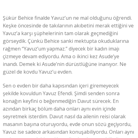
Şükür Behice finalde Yavuz’un ne mal olduğunu öğrendi.
Keşke öncesinde de takılarının akıbetini merak ettiğini ve
Yavuz’a karşı şüphelerinin tam olarak geçmediğini
görseydik. Çünkü Behice sanki mektupta okuduklarına
rağmen “Yavuz’um yapmaz.” diyecek bir kadın imajı
çizmeye devam ediyordu. Ama o ikinci kez Asude’ye
inandı. Demek ki Asude’nin dürüstlüğüne inanıyor. Ne
güzel de kovdu Yavuz’u evden.
Sen o evden bir daha kapısından içeri giremeyecek
şekilde kovuldun Yavuz Efendi. Şimdi senden sonra
konağın keyfini o beğenmediğin Davut sürecek. En
azından birkaç bölüm daha onları aynı evin içinde
seyretmek isterdim. Davut nasıl da ailenin reisi olarak
masanın başına oturuyordu, evde onun sözü geçiyordu,
Yavuz ise sadece arkasından konuşabiliyordu. Onları aynı