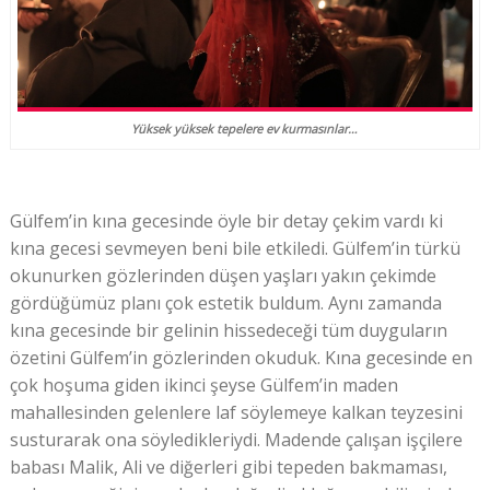
Yüksek yüksek tepelere ev kurmasınlar…
Gülfem’in kına gecesinde öyle bir detay çekim vardı ki
kına gecesi sevmeyen beni bile etkiledi. Gülfem’in türkü
okunurken gözlerinden düşen yaşları yakın çekimde
gördüğümüz planı çok estetik buldum. Aynı zamanda
kına gecesinde bir gelinin hissedeceği tüm duyguların
özetini Gülfem’in gözlerinden okuduk. Kına gecesinde en
çok hoşuma giden ikinci şeyse Gülfem’in maden
mahallesinden gelenlere laf söylemeye kalkan teyzesini
susturarak ona söyledikleriydi. Madende çalışan işçilere
babası Malik, Ali ve diğerleri gibi tepeden bakmaması,