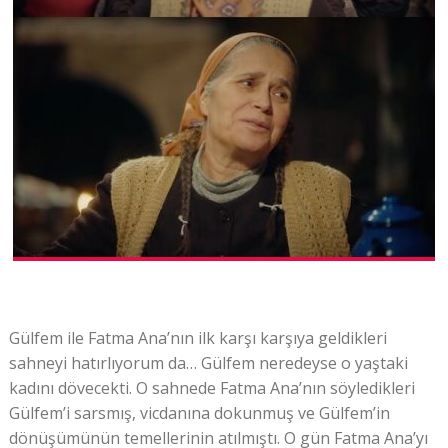
Gülfem ile Fatma Ana’nın ilk karşı karşıya geldikleri
sahneyi hatırlıyorum da… Gülfem neredeyse o yaştaki
kadını dövecekti. O sahnede Fatma Ana’nın söyledikleri
Gülfem’i sarsmış, vicdanına dokunmuş ve Gülfem’in
dönüşümünün temellerinin atılmıştı. O gün Fatma Ana’yı