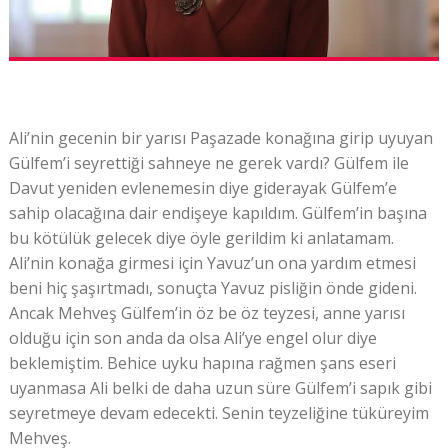
Ali’nin gecenin bir yarısı Paşazade konağına girip uyuyan
Gülfem’i seyrettiği sahneye ne gerek vardı? Gülfem ile
Davut yeniden evlenemesin diye giderayak Gülfem’e
sahip olacağına dair endişeye kapıldım. Gülfem’in başına
bu kötülük gelecek diye öyle gerildim ki anlatamam.
Ali’nin konağa girmesi için Yavuz’un ona yardım etmesi
beni hiç şaşırtmadı, sonuçta Yavuz pisliğin önde gideni.
Ancak Mehveş Gülfem’in öz be öz teyzesi, anne yarısı
olduğu için son anda da olsa Ali’ye engel olur diye
beklemiştim. Behice uyku hapına rağmen şans eseri
uyanmasa Ali belki de daha uzun süre Gülfem’i sapık gibi
seyretmeye devam edecekti. Senin teyzeliğine tüküreyim
Mehveş.