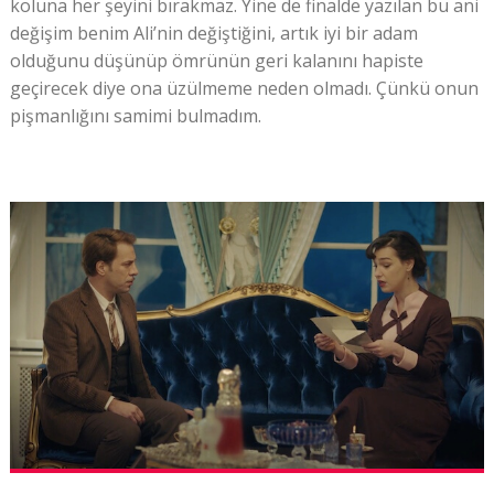
koluna her şeyini bırakmaz. Yine de finalde yazılan bu ani
değişim benim Ali’nin değiştiğini, artık iyi bir adam
olduğunu düşünüp ömrünün geri kalanını hapiste
geçirecek diye ona üzülmeme neden olmadı. Çünkü onun
pişmanlığını samimi bulmadım.