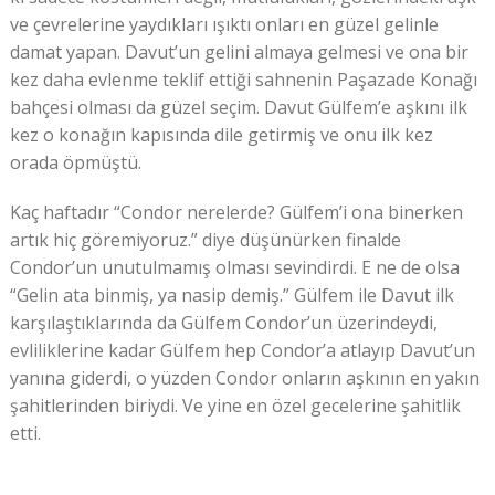
ve çevrelerine yaydıkları ışıktı onları en güzel gelinle
damat yapan. Davut’un gelini almaya gelmesi ve ona bir
kez daha evlenme teklif ettiği sahnenin Paşazade Konağı
bahçesi olması da güzel seçim. Davut Gülfem’e aşkını ilk
kez o konağın kapısında dile getirmiş ve onu ilk kez
orada öpmüştü.
Kaç haftadır “Condor nerelerde? Gülfem’i ona binerken
artık hiç göremiyoruz.” diye düşünürken finalde
Condor’un unutulmamış olması sevindirdi. E ne de olsa
“Gelin ata binmiş, ya nasip demiş.” Gülfem ile Davut ilk
karşılaştıklarında da Gülfem Condor’un üzerindeydi,
evliliklerine kadar Gülfem hep Condor’a atlayıp Davut’un
yanına giderdi, o yüzden Condor onların aşkının en yakın
şahitlerinden biriydi. Ve yine en özel gecelerine şahitlik
etti.