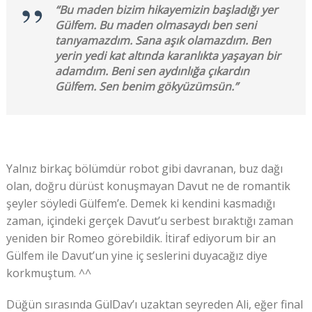
“Bu maden bizim hikayemizin başladığı yer
Gülfem. Bu maden olmasaydı ben seni
tanıyamazdım. Sana aşık olamazdım. Ben
yerin yedi kat altında karanlıkta yaşayan bir
adamdım. Beni sen aydınlığa çıkardın
Gülfem. Sen benim gökyüzümsün.”
Yalnız birkaç bölümdür robot gibi davranan, buz dağı
olan, doğru dürüst konuşmayan Davut ne de romantik
şeyler söyledi Gülfem’e. Demek ki kendini kasmadığı
zaman, içindeki gerçek Davut’u serbest bıraktığı zaman
yeniden bir Romeo görebildik. İtiraf ediyorum bir an
Gülfem ile Davut’un yine iç seslerini duyacağız diye
korkmuştum. ^^
Düğün sırasında GülDav’ı uzaktan seyreden Ali, eğer final