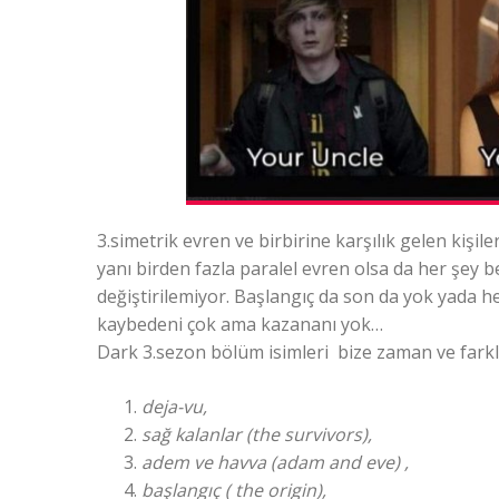
3.simetrik evren ve birbirine karşılık gelen kişil
yanı birden fazla paralel evren olsa da her şey b
değiştirilemiyor. Başlangıç da son da yok yada h
kaybedeni çok ama kazananı yok…
Dark 3.sezon bölüm isimleri bize zaman ve farkl
deja-vu,
sağ kalanlar (the survivors),
adem ve havva (adam and eve) ,
başlangıç ( the origin),