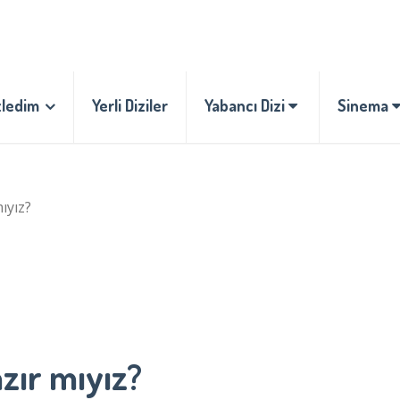
zledim
Yerli Diziler
Yabancı Dizi
Sinema
ıyız?
zır mıyız?