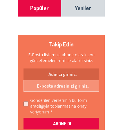
Popüler
Yeniler
Takip Edin
E-Posta listemize abone olarak son
güncellemeleri mail ile alabilirsiniz.
Gönderilen verilerimin bu form
aracılığıyla toplanmasına onay
veriyorum *