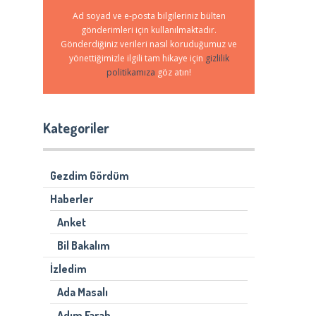
Ad soyad ve e-posta bilgileriniz bülten
gönderimleri için kullanılmaktadır.
Gönderdiğiniz verileri nasıl koruduğumuz ve
yönettiğimizle ilgili tam hikaye için
gizlilik
politikamıza
göz atın!
Kategoriler
Gezdim Gördüm
Haberler
Anket
Bil Bakalım
İzledim
Ada Masalı
Adım Farah