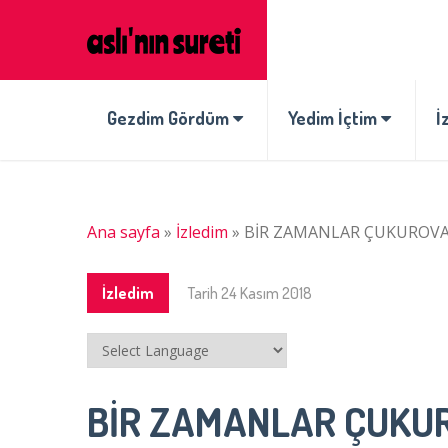
Gezdim Gördüm
Yedim İçtim
İ
Ana sayfa
»
İzledim
»
BİR ZAMANLAR ÇUKUROVA –
İzledim
Tarih
24 Kasım 2018
BİR ZAMANLAR ÇUKURO