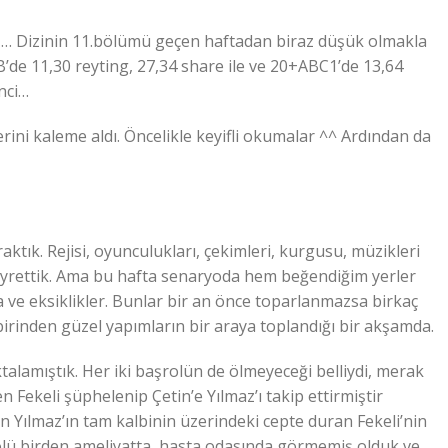
a … Dizinin 11.bölümü geçen haftadan biraz düşük olmakla
AB’de 11,30 reyting, 27,34 share ile ve 20+ABC1’de 13,64
inci…
rini kaleme aldı. Öncelikle keyifli okumalar ^^ Ardından da
ktık. Rejisi, oyunculukları, çekimleri, kurgusu, müzikleri
seyrettik. Ama bu hafta senaryoda hem beğendiğim yerler
a ve eksiklikler. Bunlar bir an önce toparlanmazsa birkaç
rbirinden güzel yapımların bir araya toplandığı bir akşamda.
alamıştık. Her iki başrolün de ölmeyeceği belliydi, merak
n Fekeli şüphelenip Çetin’e Yılmaz’ı takip ettirmiştir
 Yılmaz’ın tam kalbinin üzerindeki cepte duran Fekeli’nin
rolü birden ameliyatta, hasta odasında görmemiş olduk ve