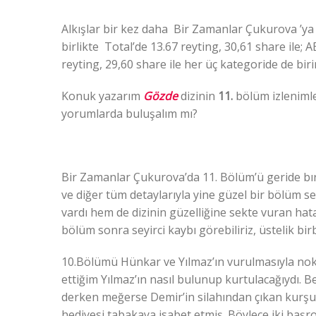
Alkışlar bir kez daha Bir Zamanlar Çukurova ’y
birlikte Total’de 13.67 reyting, 30,61 share ile; 
reyting, 29,60 share ile her üç kategoride de bir
Konuk yazarım
Gözde
dizinin
11.
bölüm izlenimle
yorumlarda buluşalım mı?
Bir Zamanlar Çukurova’da 11. Bölüm’ü geride bıra
ve diğer tüm detaylarıyla yine güzel bir bölüm 
vardı hem de dizinin güzelliğine sekte vuran hat
bölüm sonra seyirci kaybı görebiliriz, üstelik bi
10.Bölümü Hünkar ve Yılmaz’ın vurulmasıyla nokt
ettiğim Yılmaz’ın nasıl bulunup kurtulacağıydı. Be
derken meğerse Demir’in silahından çıkan kurşun
hediyesi tabakaya isabet etmiş. Böylece iki baş