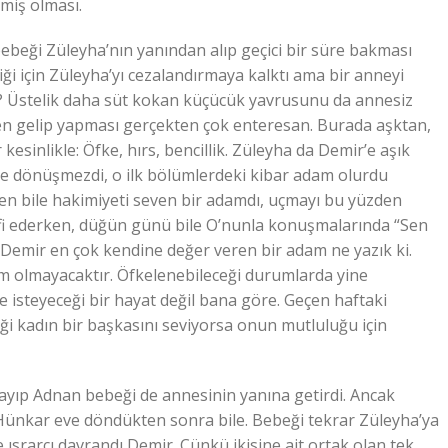
miş olması.
beği Züleyha’nın yanından alıp geçici bir süre bakması
iği için Züleyha’yı cezalandırmaya kalktı ama bir anneyi
i? Üstelik daha süt kokan küçücük yavrusunu da annesiz
n gelip yapması gerçekten çok enteresan. Burada aşktan,
esinlikle: Öfke, hırs, bencillik. Züleyha da Demir’e aşık
ne dönüşmezdi, o ilk bölümlerdeki kibar adam olurdu
ken bile hakimiyeti seven bir adamdı, uçmayı bu yüzden
lifi ederken, düğün günü bile O’nunla konuşmalarında “Sen
. Demir en çok kendine değer veren bir adam ne yazık ki.
am olmayacaktır. Öfkelenebileceği durumlarda yine
ile isteyeceği bir hayat değil bana göre. Geçen haftaki
ği kadın bir başkasını seviyorsa onun mutluluğu için
ayıp Adnan bebeği de annesinin yanına getirdi. Ancak
 Hünkar eve döndükten sonra bile. Bebeği tekrar Züleyha’ya
 ısrarcı davrandı Demir. Çünkü ikisine ait ortak olan tek