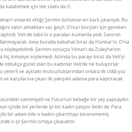
 kalabilmek için tek silahı da O.
nan’ı emanet ettiği Şermin bölümün en karlı çıkanıydı. Bu
ağını satın almaktan vaz geçti, O’nun borçları için gereken
aptırdı, Veli de tabii ki o paraları kumarda yedi. Sanırım
ıllanmayacak. Ama burada kabahat biraz da Hünkar’ın. O’na
 söyleyebilirdi. Şermin sonuçta Yılmaz’ı da Züleyha’nın
a hiç kimseye söylemedi. Aslında bu parayı biraz da Veli’yi
 de oldukça güzel olan bu kadınlar Veli’de ne buluyorlar
sı yeterli ve aşktaki mutsuzluklarından onlara ilk ciddi yüz
 ve karşılarına çıkan ilk yakışıklı adama para kaptıracak
üsündeki samimiyeti ve Füsun’un bebeğe bir şey yapsaydın
nun içinde bir yerlerde iyi bir kadın yatıyor belki de. Para
n gibi bir adam bile o kadını çıkartmayı becerememiş
inde o iyi Şermin ortaya çıkacaktır.