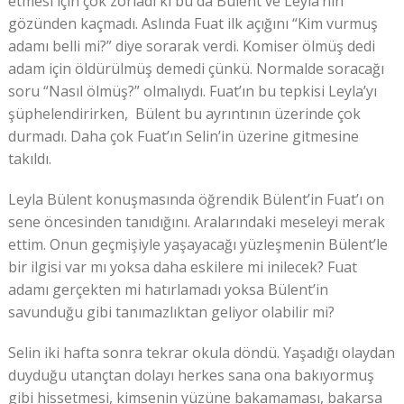
etmesi için çok zorladı ki bu da Bülent ve Leyla’nın
gözünden kaçmadı. Aslında Fuat ilk açığını “Kim vurmuş
adamı belli mi?” diye sorarak verdi. Komiser ölmüş dedi
adam için öldürülmüş demedi çünkü. Normalde soracağı
soru “Nasıl ölmüş?” olmalıydı. Fuat’ın bu tepkisi Leyla’yı
şüphelendirirken, Bülent bu ayrıntının üzerinde çok
durmadı. Daha çok Fuat’ın Selin’in üzerine gitmesine
takıldı.
Leyla Bülent konuşmasında öğrendik Bülent’in Fuat’ı on
sene öncesinden tanıdığını. Aralarındaki meseleyi merak
ettim. Onun geçmişiyle yaşayacağı yüzleşmenin Bülent’le
bir ilgisi var mı yoksa daha eskilere mi inilecek? Fuat
adamı gerçekten mi hatırlamadı yoksa Bülent’in
savunduğu gibi tanımazlıktan geliyor olabilir mi?
Selin iki hafta sonra tekrar okula döndü. Yaşadığı olaydan
duyduğu utançtan dolayı herkes sana ona bakıyormuş
gibi hissetmesi, kimsenin yüzüne bakamaması, bakarsa