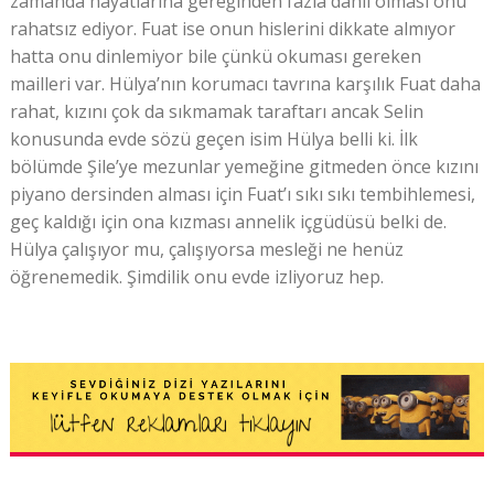
zamanda hayatlarına gereğinden fazla dahil olması onu
rahatsız ediyor. Fuat ise onun hislerini dikkate almıyor
hatta onu dinlemiyor bile çünkü okuması gereken
mailleri var. Hülya’nın korumacı tavrına karşılık Fuat daha
rahat, kızını çok da sıkmamak taraftarı ancak Selin
konusunda evde sözü geçen isim Hülya belli ki. İlk
bölümde Şile’ye mezunlar yemeğine gitmeden önce kızını
piyano dersinden alması için Fuat’ı sıkı sıkı tembihlemesi,
geç kaldığı için ona kızması annelik içgüdüsü belki de.
Hülya çalışıyor mu, çalışıyorsa mesleği ne henüz
öğrenemedik. Şimdilik onu evde izliyoruz hep.