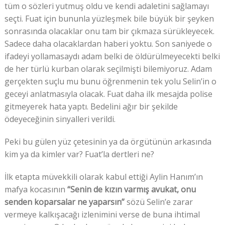
tüm o sözleri yutmuş oldu ve kendi adaletini sağlamayı
seçti. Fuat için bununla yüzleşmek bile büyük bir şeyken
sonrasında olacaklar onu tam bir çıkmaza sürükleyecek.
Sadece daha olacaklardan haberi yoktu. Son saniyede o
ifadeyi yollamasaydı adam belki de öldürülmeyecekti belki
de her türlü kurban olarak seçilmişti bilemiyoruz. Adam
gerçekten suçlu mu bunu öğrenmenin tek yolu Selin’in o
geceyi anlatmasıyla olacak. Fuat daha ilk mesajda polise
gitmeyerek hata yaptı. Bedelini ağır bir şekilde
ödeyeceğinin sinyalleri verildi.
Peki bu gülen yüz çetesinin ya da örgütünün arkasında
kim ya da kimler var? Fuat’la dertleri ne?
İlk etapta müvekkili olarak kabul ettiği Aylin Hanım’ın
mafya kocasının
“Senin de kızın varmış avukat, onu
senden koparsalar ne yaparsın”
sözü Selin’e zarar
vermeye kalkışacağı izlenimini verse de buna ihtimal