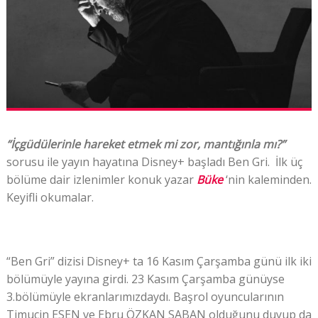
“İçgüdülerinle hareket etmek mi zor, mantığınla mı?”
sorusu ile yayın hayatına Disney+ başladı Ben Gri. İlk üç
bölüme dair izlenimler
k
onuk yazar
Büke
‘nin kaleminden.
Keyifli okumalar.
“Ben Gri” dizisi Disney+ ta 16 Kasım Çarşamba günü ilk iki
bölümüyle yayına girdi. 23 Kasım Çarşamba günüyse
3.bölümüyle ekranlarımızdaydı. Başrol oyuncularının
Timuçin ESEN ve Ebru ÖZKAN SABAN olduğunu duyup da