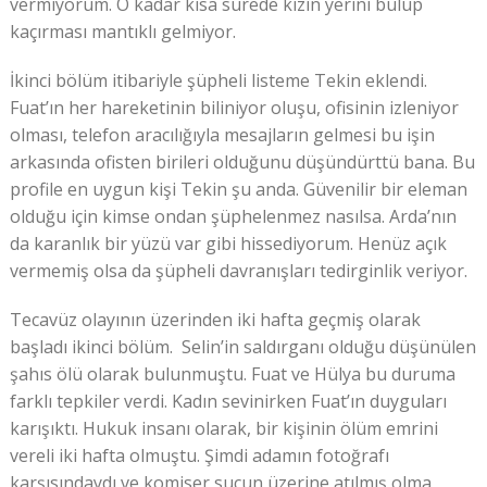
vermiyorum. O kadar kısa sürede kızın yerini bulup
kaçırması mantıklı gelmiyor.
İkinci bölüm itibariyle şüpheli listeme Tekin eklendi.
Fuat’ın her hareketinin biliniyor oluşu, ofisinin izleniyor
olması, telefon aracılığıyla mesajların gelmesi bu işin
arkasında ofisten birileri olduğunu düşündürttü bana. Bu
profile en uygun kişi Tekin şu anda. Güvenilir bir eleman
olduğu için kimse ondan şüphelenmez nasılsa. Arda’nın
da karanlık bir yüzü var gibi hissediyorum. Henüz açık
vermemiş olsa da şüpheli davranışları tedirginlik veriyor.
Tecavüz olayının üzerinden iki hafta geçmiş olarak
başladı ikinci bölüm. Selin’in saldırganı olduğu düşünülen
şahıs ölü olarak bulunmuştu. Fuat ve Hülya bu duruma
farklı tepkiler verdi. Kadın sevinirken Fuat’ın duyguları
karışıktı. Hukuk insanı olarak, bir kişinin ölüm emrini
vereli iki hafta olmuştu. Şimdi adamın fotoğrafı
karşısındaydı ve komiser suçun üzerine atılmış olma