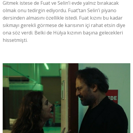
Gitmek istese de Fuat ve Selin’i evde yalnız bırakacak
olmak onu tedirgin ediyordu. Fuat’tan Selin’i piyano
dersinden almasını özellikle istedi. Fuat kızını bu kadar
sıkmayı gerekli görmese de karısının içi rahat etsin diye
ona söz verdi. Belki de Hülya kızının başına gelecekleri
hissetmişti.