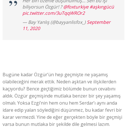
Her biri özenle düşünülmüş… Sen bu işi
biliyorsun Özgür! ?
@foxturkiye
#aşkıngücü
pic.twitter.com/3uTqqWROr2
— Bay Yanlış (@bayyanlisfox_)
September
11, 2020
Bugüne kadar Özgür’ün hep geçmişte ne yaşamış
olabileceğini merak ettik. Neden aşktan ve ilişkilerden
kaçıyordu? Bence geçtiğimiz bölümde bunun cevabını
aldık. Özgür geçmişinde mutlaka benzer bir şey yaşamış
olmalı. Yoksa Ezgi’nin hem onu hem Serdar’ı aynı anda
idare edip yalan söylediğini düşünmez, bu kadar fevri bir
karar vermezdi. Yine de eğer gerçekten böyle bir geçmişi
varsa bunun mutlaka bir şekilde dile gelmesi lazım.