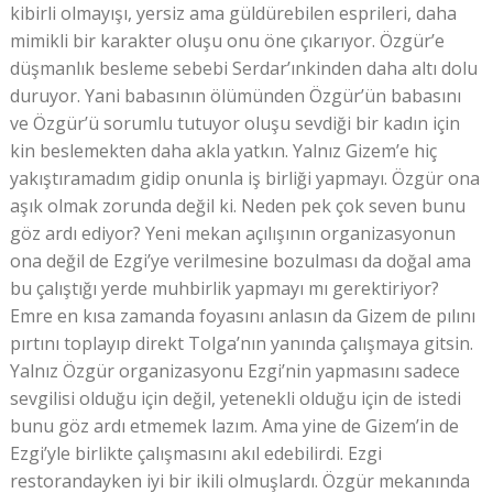
kibirli olmayışı, yersiz ama güldürebilen esprileri, daha
mimikli bir karakter oluşu onu öne çıkarıyor. Özgür’e
düşmanlık besleme sebebi Serdar’ınkinden daha altı dolu
duruyor. Yani babasının ölümünden Özgür’ün babasını
ve Özgür’ü sorumlu tutuyor oluşu sevdiği bir kadın için
kin beslemekten daha akla yatkın. Yalnız Gizem’e hiç
yakıştıramadım gidip onunla iş birliği yapmayı. Özgür ona
aşık olmak zorunda değil ki. Neden pek çok seven bunu
göz ardı ediyor? Yeni mekan açılışının organizasyonun
ona değil de Ezgi’ye verilmesine bozulması da doğal ama
bu çalıştığı yerde muhbirlik yapmayı mı gerektiriyor?
Emre en kısa zamanda foyasını anlasın da Gizem de pılını
pırtını toplayıp direkt Tolga’nın yanında çalışmaya gitsin.
Yalnız Özgür organizasyonu Ezgi’nin yapmasını sadece
sevgilisi olduğu için değil, yetenekli olduğu için de istedi
bunu göz ardı etmemek lazım. Ama yine de Gizem’in de
Ezgi’yle birlikte çalışmasını akıl edebilirdi. Ezgi
restorandayken iyi bir ikili olmuşlardı. Özgür mekanında