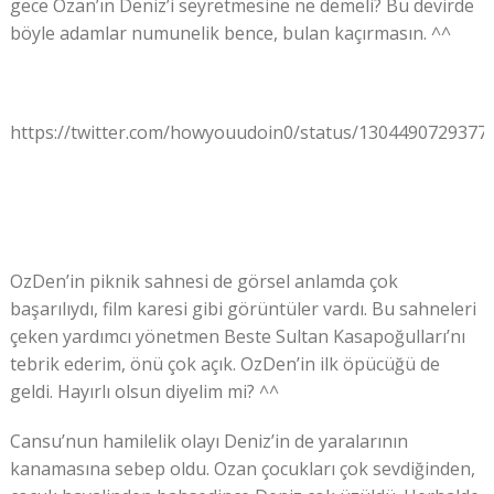
gece Ozan’ın Deniz’i seyretmesine ne demeli? Bu devirde
böyle adamlar numunelik bence, bulan kaçırmasın. ^^
https://twitter.com/howyouudoin0/status/1304490729377
OzDen’in piknik sahnesi de görsel anlamda çok
başarılıydı, film karesi gibi görüntüler vardı. Bu sahneleri
çeken yardımcı yönetmen Beste Sultan Kasapoğulları’nı
tebrik ederim, önü çok açık. OzDen’in ilk öpücüğü de
geldi. Hayırlı olsun diyelim mi? ^^
Cansu’nun hamilelik olayı Deniz’in de yaralarının
kanamasına sebep oldu. Ozan çocukları çok sevdiğinden,