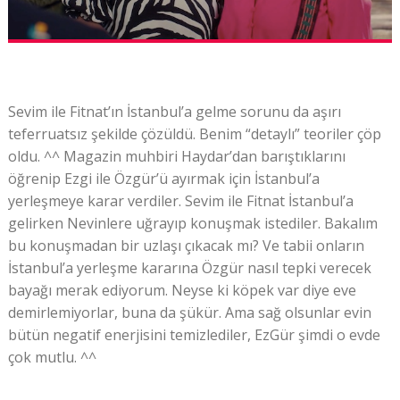
Sevim ile Fitnat’ın İstanbul’a gelme sorunu da aşırı
teferruatsız şekilde çözüldü. Benim “detaylı” teoriler çöp
oldu. ^^ Magazin muhbiri Haydar’dan barıştıklarını
öğrenip Ezgi ile Özgür’ü ayırmak için İstanbul’a
yerleşmeye karar verdiler. Sevim ile Fitnat İstanbul’a
gelirken Nevinlere uğrayıp konuşmak istediler. Bakalım
bu konuşmadan bir uzlaşı çıkacak mı? Ve tabii onların
İstanbul’a yerleşme kararına Özgür nasıl tepki verecek
bayağı merak ediyorum. Neyse ki köpek var diye eve
demirlemiyorlar, buna da şükür. Ama sağ olsunlar evin
bütün negatif enerjisini temizlediler, EzGür şimdi o evde
çok mutlu. ^^