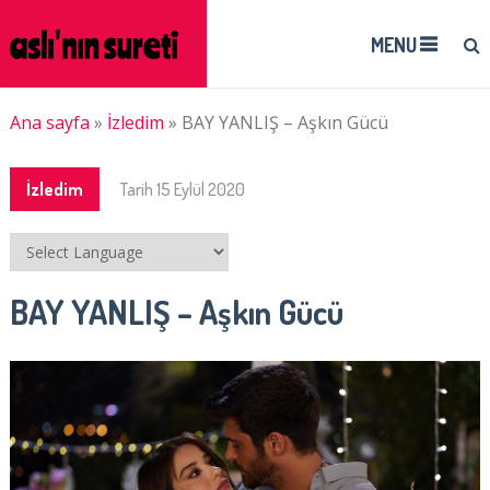
MENU
Ana sayfa
»
İzledim
»
BAY YANLIŞ – Aşkın Gücü
İzledim
Tarih
15 Eylül 2020
BAY YANLIŞ – Aşkın Gücü