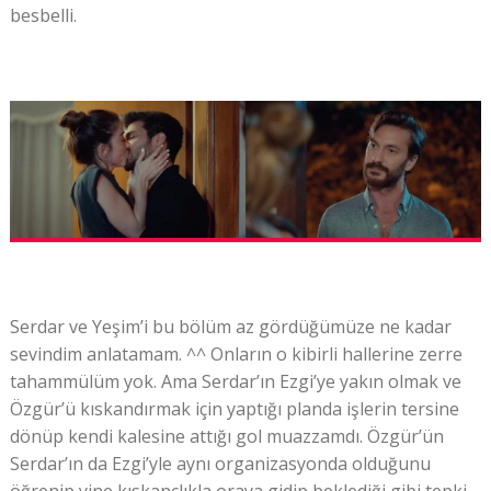
besbelli.
Serdar ve Yeşim’i bu bölüm az gördüğümüze ne kadar
sevindim anlatamam. ^^ Onların o kibirli hallerine zerre
tahammülüm yok. Ama Serdar’ın Ezgi’ye yakın olmak ve
Özgür’ü kıskandırmak için yaptığı planda işlerin tersine
dönüp kendi kalesine attığı gol muazzamdı. Özgür’ün
Serdar’ın da Ezgi’yle aynı organizasyonda olduğunu
öğrenip yine kıskançlıkla oraya gidip beklediği gibi tepki