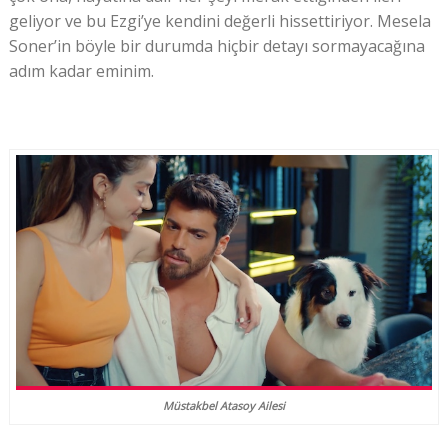
geliyor ve bu Ezgi’ye kendini değerli hissettiriyor. Mesela
Soner’in böyle bir durumda hiçbir detayı sormayacağına
adım kadar eminim.
Müstakbel Atasoy Ailesi