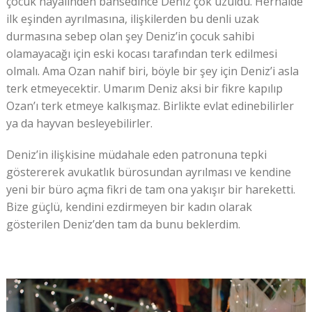
çocuk hayalinden bahsedince Deniz çok üzüldü. Herhalde
ilk eşinden ayrılmasına, ilişkilerden bu denli uzak
durmasına sebep olan şey Deniz’in çocuk sahibi
olamayacağı için eski kocası tarafından terk edilmesi
olmalı. Ama Ozan nahif biri, böyle bir şey için Deniz’i asla
terk etmeyecektir. Umarım Deniz aksi bir fikre kapılıp
Ozan’ı terk etmeye kalkışmaz. Birlikte evlat edinebilirler
ya da hayvan besleyebilirler.
Deniz’in ilişkisine müdahale eden patronuna tepki
göstererek avukatlık bürosundan ayrılması ve kendine
yeni bir büro açma fikri de tam ona yakışır bir hareketti.
Bize güçlü, kendini ezdirmeyen bir kadın olarak
gösterilen Deniz’den tam da bunu beklerdim.