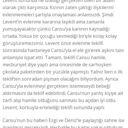
Levent sonunda ne istediği gerçekten bilen bir adam
olarak çıktı karşımıza. Kızının zaten çaktığı ilişkilerini
evlenmemeleri şartıyla onaylaması anlamsızdı. Şimdi
Levent’in evlenme kararına tepkili ama zamanla
yumuşayacaktır çünkü Cansu’ya kanının kaynadığı
ortada. Yoksa bir çocuğu sevmediği biriyle kolay kolay
görüştüremezsiniz. Levent önce evlenme teklifi
sonrasında hastaneye Cansu’yla el ele girerek aşkını tam
anlamıyla ispat etti. Tamam, teklifi Cansu hamile,
mecburiyet diye yaptı ama öncesinde de sarhoşken
çikolata paketinden bir yüzükle yapmıştı. Yalnız ben o ilk
tekliften sonradan pişman olacağını biliyordum. Ayrıca
Cansu’yla evlenmeyi gerçekten istemeseydi bebeği
aldırmasını da teklif edebilirdi. Cansu’nun yanlış kişiye ait
zarfı alıp hamile olduğunu sanması bu açıdan iyi oldu.
Levent, korkuyla ertelediği teklifi sonunda yaptı.
Cansu’nun bu haberi Ezgi ve Deniz’le paylaştığı sahne ise
inanılmaz gerçekçiydi. Herhalde bu kadar yakın olduğum