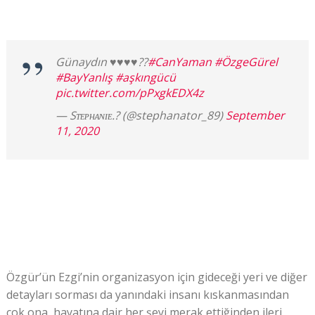
Günaydın ♥️♥️♥️♥️??
#CanYaman
#ÖzgeGürel
#BayYanlış
#aşkıngücü
pic.twitter.com/pPxgkEDX4z
— Sᴛᴇᴘʜᴀɴɪᴇ.? (@stephanator_89)
September
11, 2020
Özgür’ün Ezgi’nin organizasyon için gideceği yeri ve diğer
detayları sorması da yanındaki insanı kıskanmasından
çok ona, hayatına dair her şeyi merak ettiğinden ileri