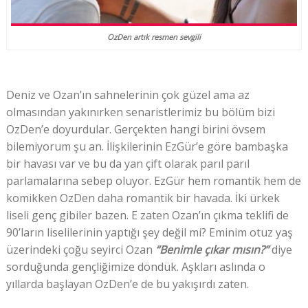
OzDen artık resmen sevgili
Deniz ve Ozan’ın sahnelerinin çok güzel ama az
olmasından yakınırken senaristlerimiz bu bölüm bizi
OzDen’e doyurdular. Gerçekten hangi birini övsem
bilemiyorum şu an. İlişkilerinin EzGür’e göre bambaşka
bir havası var ve bu da yan çift olarak parıl parıl
parlamalarına sebep oluyor. EzGür hem romantik hem de
komikken OzDen daha romantik bir havada. İki ürkek
liseli genç gibiler bazen. E zaten Ozan’ın çıkma teklifi de
90’ların liselilerinin yaptığı şey değil mi? Eminim otuz yaş
üzerindeki çoğu seyirci Ozan
“Benimle çıkar mısın?”
diye
sorduğunda gençliğimize döndük. Aşkları aslında o
yıllarda başlayan OzDen’e de bu yakışırdı zaten.