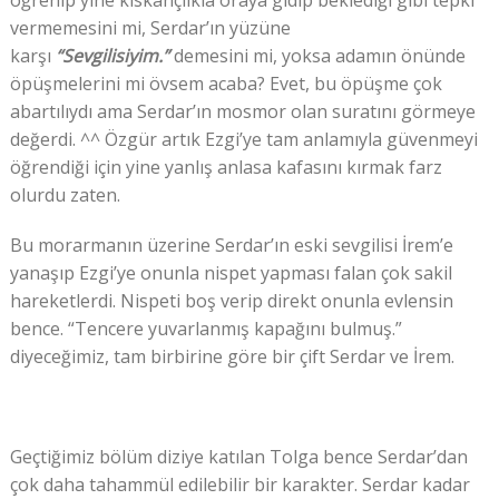
vermemesini mi, Serdar’ın yüzüne
karşı
“Sevgilisiyim.”
demesini mi, yoksa adamın önünde
öpüşmelerini mi övsem acaba? Evet, bu öpüşme çok
abartılıydı ama Serdar’ın mosmor olan suratını görmeye
değerdi. ^^ Özgür artık Ezgi’ye tam anlamıyla güvenmeyi
öğrendiği için yine yanlış anlasa kafasını kırmak farz
olurdu zaten.
Bu morarmanın üzerine Serdar’ın eski sevgilisi İrem’e
yanaşıp Ezgi’ye onunla nispet yapması falan çok sakil
hareketlerdi. Nispeti boş verip direkt onunla evlensin
bence. “Tencere yuvarlanmış kapağını bulmuş.”
diyeceğimiz, tam birbirine göre bir çift Serdar ve İrem.
Geçtiğimiz bölüm diziye katılan Tolga bence Serdar’dan
çok daha tahammül edilebilir bir karakter. Serdar kadar