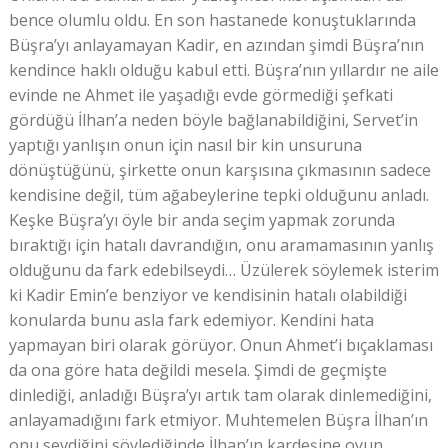
bence olumlu oldu. En son hastanede konuştuklarında
Büşra’yı anlayamayan Kadir, en azından şimdi Büşra’nın
kendince haklı olduğu kabul etti. Büşra’nın yıllardır ne aile
evinde ne Ahmet ile yaşadığı evde görmediği şefkati
gördüğü İlhan’a neden böyle bağlanabildiğini, Servet’in
yaptığı yanlışın onun için nasıl bir kin unsuruna
dönüştüğünü, şirkette onun karşısına çıkmasının sadece
kendisine değil, tüm ağabeylerine tepki olduğunu anladı.
Keşke Büşra’yı öyle bir anda seçim yapmak zorunda
bıraktığı için hatalı davrandığın, onu aramamasının yanlış
olduğunu da fark edebilseydi… Üzülerek söylemek isterim
ki Kadir Emin’e benziyor ve kendisinin hatalı olabildiği
konularda bunu asla fark edemiyor. Kendini hata
yapmayan biri olarak görüyor. Onun Ahmet’i bıçaklaması
da ona göre hata değildi mesela. Şimdi de geçmişte
dinlediği, anladığı Büşra’yı artık tam olarak dinlemediğini,
anlayamadığını fark etmiyor. Muhtemelen Büşra İlhan’ın
onu sevdiğini söylediğinde İlhan’ın kardeşine oyun