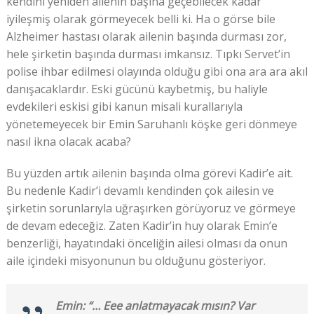
kendini yeniden ailenin başına geçebilecek kadar
iyileşmiş olarak görmeyecek belli ki. Ha o görse bile
Alzheimer hastası olarak ailenin başında durması zor,
hele şirketin başında durması imkansız. Tıpkı Servet’in
polise ihbar edilmesi olayında olduğu gibi ona ara ara akıl
danışacaklardır. Eski gücünü kaybetmiş, bu haliyle
evdekileri eskisi gibi kanun misali kurallarıyla
yönetemeyecek bir Emin Saruhanlı köşke geri dönmeye
nasıl ikna olacak acaba?
Bu yüzden artık ailenin başında olma görevi Kadir’e ait.
Bu nedenle Kadir’i devamlı kendinden çok ailesin ve
şirketin sorunlarıyla uğraşırken görüyoruz ve görmeye
de devam edeceğiz. Zaten Kadir’in huy olarak Emin’e
benzerliği, hayatındaki önceliğin ailesi olması da onun
aile içindeki misyonunun bu olduğunu gösteriyor.
Emin: “… Eee anlatmayacak mısın? Var