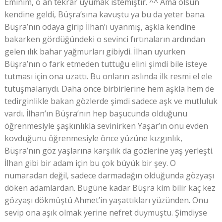
Eminim, o an tekrar uyumak istemiştir. ^^ Ama olsun
kendine geldi, Büşra’sına kavuştu ya bu da yeter bana.
Büşra’nın odaya girip İlhan’ı uyanmış, aşkla kendine
bakarken gördüğündeki o sevinci fırtınaların ardından
gelen ılık bahar yağmurları gibiydi. İlhan uyurken
Büşra’nın o fark etmeden tuttuğu elini şimdi bile isteye
tutması için ona uzattı. Bu onların aslında ilk resmi el ele
tutuşmalarıydı. Daha önce birbirlerine hem aşkla hem de
tedirginlikle bakan gözlerde şimdi sadece aşk ve mutluluk
vardı. İlhan’ın Büşra’nın hep başucunda olduğunu
öğrenmesiyle şaşkınlıkla sevinirken Yaşar’ın onu evden
kovduğunu öğrenmesiyle önce yüzüne kızgınlık,
Büşra’nın göz yaşlarına karşılık da gözlerine yaş yerleşti.
İlhan gibi bir adam için bu çok büyük bir şey. O
numaradan değil, sadece darmadağın olduğunda gözyaşı
döken adamlardan. Bugüne kadar Büşra kim bilir kaç kez
gözyaşı dökmüştü Ahmet’in yaşattıkları yüzünden. Onu
sevip ona aşık olmak yerine nefret duymuştu. Şimdiyse