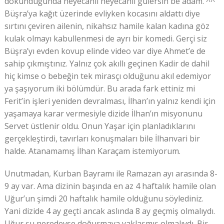
dokunduğunda heyecanlı heyecanlı gülersin be adam. ^^
Büşra’ya kağıt üzerinde evliyken kocasını aldattı diye
sırtını çeviren ailenin, nikahsız hamile kalan kadına göz
kulak olmayı kabullenmesi de ayrı bir komedi. Gerçi siz
Büşra’yı evden kovup elinde video var diye Ahmet’e de
sahip çıkmıştınız. Yalnız çok akıllı geçinen Kadir de dahil
hiç kimse o bebeğin tek mirasçı olduğunu akıl edemiyor
ya şaşıyorum iki bölümdür. Bu arada fark ettiniz mi
Ferit’in işleri yeniden devralması, İlhan’ın yalnız kendi için
yaşamaya karar vermesiyle dizide İlhan’ın misyonunu
Servet üstlenir oldu. Onun Yaşar için planladıklarını
gerçekleştirdi, tavırları konuşmaları bile İlhanvari bir
halde. Atanamamış İlhan Karaçam istemiyorum.
Unutmadan, Kurban Bayramı ile Ramazan ayı arasında 8-
9 ay var. Ama dizinin başında en az 4 haftalık hamile olan
Uğur’un şimdi 20 haftalık hamile olduğunu söylediniz.
Yani dizide 4 ay geçti ancak aslında 8 ay geçmiş olmalıydı.
Uğur şu neredeyse doğurmaya yaklaşmış olmalıydı. Bir