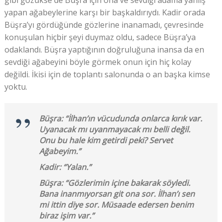
gibi gözükse de Büşra için ona ve sevdiği adama yanlış
yapan ağabeylerine karşı bir başkaldırıydı. Kadir orada
Büşra’yı gördüğünde gözlerine inanamadı, çevresinde
konuşulan hiçbir şeyi duymaz oldu, sadece Büşra’ya
odaklandı. Büşra yaptığının doğruluğuna inansa da en
sevdiği ağabeyini böyle görmek onun için hiç kolay
değildi. İkisi için de toplantı salonunda o an başka kimse
yoktu.
Büşra: “İlhan’ın vücudunda onlarca kırık var.
Uyanacak mı uyanmayacak mı belli değil.
Onu bu hale kim getirdi peki? Servet
Ağabeyim.”
Kadir: “Yalan.”
Büşra: “Gözlerimin içine bakarak söyledi.
Bana inanmıyorsan git ona sor. İlhan’ı sen
mi ittin diye sor. Müsaade edersen benim
biraz işim var.”