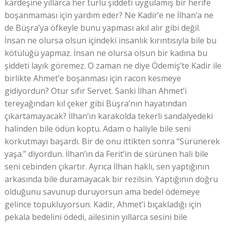
kardeşine yıllarca her türlü şiddeti uygulamış bir herife
boşanmaması için yardım eder? Ne Kadir’e ne İlhan’a ne
de Büşra’ya öfkeyle bunu yapması akıl alır gibi değil.
İnsan ne olursa olsun içindeki insanlık kırıntısıyla bile bu
kötülüğü yapmaz. İnsan ne olursa olsun bir kadına bu
şiddeti layık göremez. O zaman ne diye Ödemiş’te Kadir ile
birlikte Ahmet’e boşanması için racon kesmeye
gidiyordun? Otur sıfır Servet. Sanki İlhan Ahmet’i
tereyağından kıl çeker gibi Büşra’nın hayatından
çıkartamayacak? İlhan’ın karakolda tekerli sandalyedeki
halinden bile ödün koptu. Adam o haliyle bile seni
korkutmayı başardı. Bir de onu ittikten sonra “Sürünerek
yaşa.” diyordun. İlhan’ın da Ferit’in de sürünen hali bile
seni cebinden çıkartır. Ayrıca İlhan haklı, sen yaptığının
arkasında bile duramayacak bir rezilsin. Yaptığının doğru
olduğunu savunup duruyorsun ama bedel ödemeye
gelince topukluyorsun. Kadir, Ahmet’i bıçakladığı için
pekala bedelini ödedi, ailesinin yıllarca sesini bile