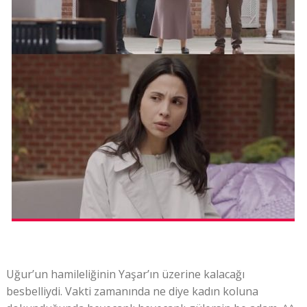
Uğur’un hamileliğinin Yaşar’ın üzerine kalacağı
besbelliydi. Vakti zamanında ne diye kadın koluna