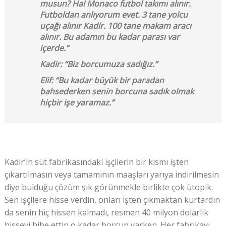
musun? Ha! Monaco futbol takımı alınır.
Futboldan anlıyorum evet. 3 tane yolcu
uçağı alınır Kadir. 100 tane makam aracı
alınır. Bu adamın bu kadar parası var
içerde.”
Kadir: “Biz borcumuza sadığız.”
Elif: “Bu kadar büyük bir paradan
bahsederken senin borcuna sadık olmak
hiçbir işe yaramaz.”
Kadir’in süt fabrikasındaki işçilerin bir kısmı işten
çıkartılmasın veya tamamının maaşları yarıya indirilmesin
diye bulduğu çözüm şık görünmekle birlikte çok ütopik.
Sen işçilere hisse verdin, onları işten çıkmaktan kurtardın
da senin hiç hissen kalmadı, resmen 40 milyon dolarlık
hisseyi hibe ettin o kadar borcun varken. Her fabrikayı