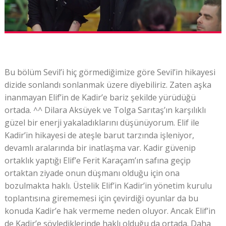
Bu bölüm Sevil’i hiç görmediğimize göre Sevil’in hikayesi
dizide sonlandı sonlanmak üzere diyebiliriz. Zaten aşka
inanmayan Elif’in de Kadir’e bariz şekilde yürüdüğü
ortada. ^^ Dilara Aksüyek ve Tolga Sarıtaş’ın karşılıklı
güzel bir enerji yakaladıklarını düşünüyorum. Elif ile
Kadir’in hikayesi de ateşle barut tarzında işleniyor,
devamlı aralarında bir inatlaşma var. Kadir güvenip
ortaklık yaptığı Elif’e Ferit Karaçam’ın safına geçip
ortaktan ziyade onun düşmanı olduğu için ona
bozulmakta haklı. Üstelik Elif’in Kadir’in yönetim kurulu
toplantısına girememesi için çevirdiği oyunlar da bu
konuda Kadir’e hak vermeme neden oluyor. Ancak Elif’in
de Kadir’e söylediklerinde haklı olduğu da ortada. Daha