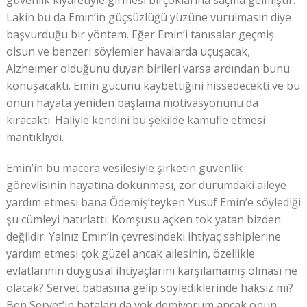
güvenlik kıyafetiyle girmesi birçoklarına saçma gelmiştir.
Lakin bu da Emin’in güçsüzlüğü yüzüne vurulmasın diye
başvurduğu bir yöntem. Eğer Emin’i tanısalar geçmiş
olsun ve benzeri söylemler havalarda uçuşacak,
Alzheimer olduğunu duyan birileri varsa ardından bunu
konuşacaktı. Emin gücünü kaybettiğini hissedecekti ve bu
onun hayata yeniden başlama motivasyonunu da
kıracaktı. Haliyle kendini bu şekilde kamufle etmesi
mantıklıydı.
Emin’in bu macera vesilesiyle şirketin güvenlik
görevlisinin hayatına dokunması, zor durumdaki aileye
yardım etmesi bana Ödemiş’teyken Yusuf Emin’e söylediği
şu cümleyi hatırlattı: Komşusu açken tok yatan bizden
değildir. Yalnız Emin’in çevresindeki ihtiyaç sahiplerine
yardım etmesi çok güzel ancak ailesinin, özellikle
evlatlarının duygusal ihtiyaçlarını karşılamamış olması ne
olacak? Servet babasına gelip söylediklerinde haksız mı?
Ben Servet’in hataları da yok demiyorum ancak onun