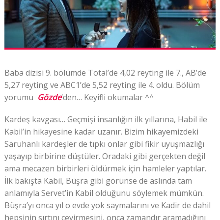
Baba dizisi 9. bölümde Total’de 4,02 reyting ile 7., AB’de
5,27 reyting ve ABC1’de 5,52 reyting ile 4. oldu. Bölüm
yorumu
Gözde
‘den… Keyifli okumalar ^^
Kardeş kavgası… Geçmişi insanlığın ilk yıllarına, Habil ile
Kabil’in hikayesine kadar uzanır. Bizim hikayemizdeki
Saruhanlı kardeşler de tıpkı onlar gibi fikir uyuşmazlığı
yaşayıp birbirine düştüler. Oradaki gibi gerçekten değil
ama mecazen birbirleri öldürmek için hamleler yaptılar.
İlk bakışta Kabil, Büşra gibi görünse de aslında tam
anlamıyla Servet’in Kabil olduğunu söylemek mümkün.
Büşra’yı onca yıl o evde yok saymalarını ve Kadir de dahil
hepsinin sırtını çevirmesini, onca zamandır aramadığını