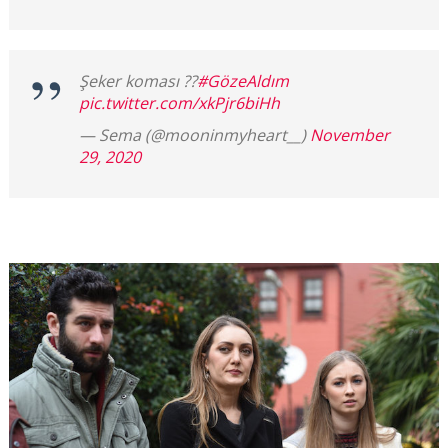
Şeker koması ??
#GözeAldım
pic.twitter.com/xkPjr6biHh
— Sema (@mooninmyheart__)
November
29, 2020