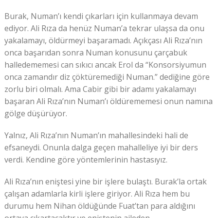
Burak, Numan’ı kendi çıkarları için kullanmaya devam
ediyor. Ali Rıza da henüz Numan’a tekrar ulaşsa da onu
yakalamayı, öldürmeyi başaramadı. Açıkçası Ali Rıza’nın
onca başarıdan sonra Numan konusunu çarçabuk
halledememesi can sıkıcı ancak Erol da “Konsorsiyumun
onca zamandır diz çöktüremediği Numan.” dediğine göre
zorlu biri olmalı. Ama Cabir gibi bir adamı yakalamayı
başaran Ali Rıza’nın Numan’ı öldürememesi onun namına
gölge düşürüyor.
Yalnız, Ali Rıza’nın Numan’ın mahallesindeki hali de
efsaneydi. Onunla dalga geçen mahalleliye iyi bir ders
verdi. Kendine göre yöntemlerinin hastasıyız.
Ali Rıza’nın eniştesi yine bir işlere bulaştı. Burak’la ortak
çalışan adamlarla kirli işlere giriyor. Ali Rıza hem bu
durumu hem Nihan öldüğünde Fuat’tan para aldığını
ortaya çıkartacaktır ve eniştenin aileden