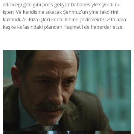
edileceği gibi gibi polis geliyor bahanesiyle sıyrıldı bu
işten. Ve kendisine sıkacak Şehmuz’un yine takdirini
kazandı. Ali Rıza işleri kendi lehine çevirmekte usta ama
keşke kafasındaki plandan Haşmet’i de haberdar etse.