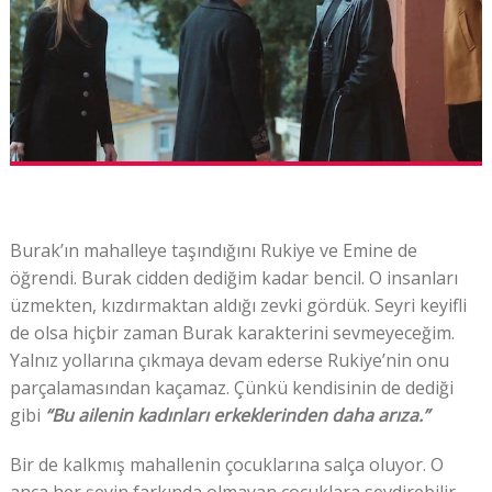
Burak’ın mahalleye taşındığını Rukiye ve Emine de
öğrendi. Burak cidden dediğim kadar bencil. O insanları
üzmekten, kızdırmaktan aldığı zevki gördük. Seyri keyifli
de olsa hiçbir zaman Burak karakterini sevmeyeceğim.
Yalnız yollarına çıkmaya devam ederse Rukiye’nin onu
parçalamasından kaçamaz. Çünkü kendisinin de dediği
gibi
“Bu ailenin kadınları erkeklerinden daha arıza.”
Bir de kalkmış mahallenin çocuklarına salça oluyor. O
anca her şeyin farkında olmayan çocuklara sevdirebilir