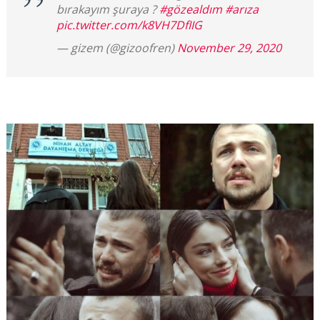
bırakayım şuraya ?
#gözealdım
#arıza
pic.twitter.com/k8VH7DfIIG
— gizem (@gizoofren)
November 29, 2020