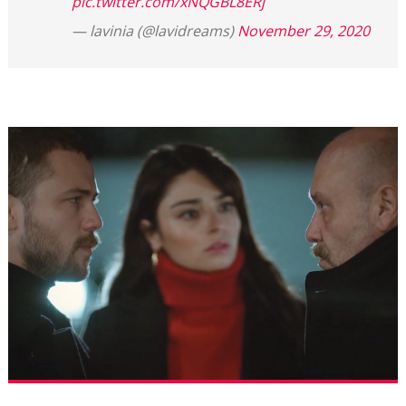
pic.twitter.com/xNQGBL8ERj
— lavinia (@lavidreams)
November 29, 2020