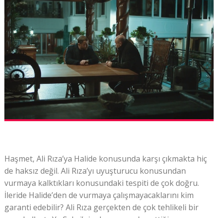
Haşmet, Ali Rıza’ya Halide konusunda karşı çıkmakta hiç
de haksız değil. Ali Rıza’yı uyuşturucu konusundan
vurmaya kalktıkları konusundaki tespiti de çok doğru.
İleride Halide’den de vurmaya çalışmayacaklarını kim
garanti edebilir? Ali Rıza gerçekten de çok tehlikeli bir