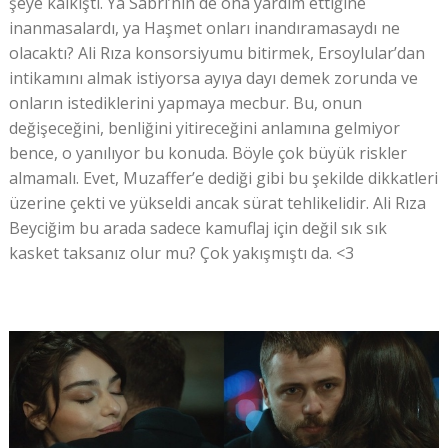
şeye kalkıştı. Ya Sabri’nin de ona yardım ettiğine
inanmasalardı, ya Haşmet onları inandıramasaydı ne
olacaktı? Ali Rıza konsorsiyumu bitirmek, Ersoylular’dan
intikamını almak istiyorsa ayıya dayı demek zorunda ve
onların istediklerini yapmaya mecbur. Bu, onun
değişeceğini, benliğini yitireceğini anlamına gelmiyor
bence, o yanılıyor bu konuda. Böyle çok büyük riskler
almamalı. Evet, Muzaffer’e dediği gibi bu şekilde dikkatleri
üzerine çekti ve yükseldi ancak sürat tehlikelidir. Ali Rıza
Beyciğim bu arada sadece kamuflaj için değil sık sık
kasket taksanız olur mu? Çok yakışmıştı da. <3