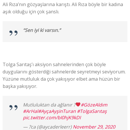
Ali Rıza’nın gözyaşlarına karıştı. Ali Rıza böyle bir kadına
aşık olduğu için çok şanslı.
“Sen iyi ki varsın.”
Tolga Sarıtaş’ı aksiyon sahnelerinden çok böyle
duygularını gösterdiği sahnelerde seyretmeyi seviyorum.
Yüzüne mutluluk da çok yakışıyor elbet ama hüzün bir
başka yakışıyor.
Mutluluktan da ağlanır ?
#GözeAldım
#ArHal
#AyçaAyşinTuran
#TolgaSarıtaş
pic.twitter.com/bI0hjK9kDI
— ?ca (@aycaderleerr)
November 29, 2020