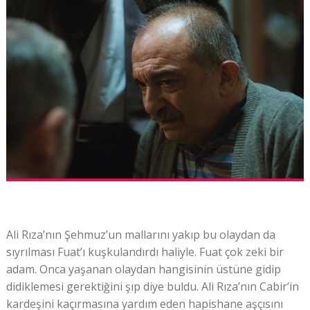
Ali Rıza’nın Şehmuz’un mallarını yakıp bu olaydan da
sıyrılması Fuat’ı kuşkulandırdı haliyle. Fuat çok zeki bir
adam. Onca yaşanan olaydan hangisinin üstüne gidip
didiklemesi gerektiğini şıp diye buldu. Ali Rıza’nın Cabir’in
kardeşini kaçırmasına yardım eden hapishane aşçısını