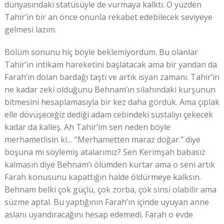
dünyasındaki statüsüyle de vurmaya kalktı. O yüzden
Tahir’in bir an önce onunla rekabet edebilecek seviyeye
gelmesi lazım.
Bölüm sonunu hiç böyle beklemiyordum. Bu olanlar
Tahir’in intikam hareketini başlatacak ama bir yandan da
Farah’ın dolan bardağı taştı ve artık isyan zamanı. Tahir’in
ne kadar zeki olduğunu Behnam’ın silahındaki kurşunun
bitmesini hesaplamasıyla bir kez daha gördük. Ama çıplak
elle dövüşeceğiz dediği adam cebindeki sustalıyı çekecek
kadar da kalleş. Ah Tahir’im sen neden böyle
merhametlisin ki… “Merhametten maraz doğar.” diye
boşuna mı söylemiş atalarımız? Sen Kerimşah babasız
kalmasın diye Behnam’ı ölümden kurtar ama o seni artık
Farah konusunu kapattığın halde öldürmeye kalksın.
Behnam belki çok güçlü, çok zorba, çok sinsi olabilir ama
süzme aptal. Bu yaptığının Farah’ın içinde uyuyan anne
aslanı uyandıracağını hesap edemedi. Farah o evde