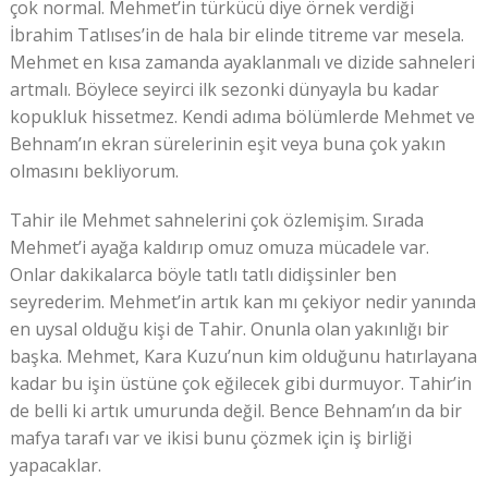
çok normal. Mehmet’in türkücü diye örnek verdiği
İbrahim Tatlıses’in de hala bir elinde titreme var mesela.
Mehmet en kısa zamanda ayaklanmalı ve dizide sahneleri
artmalı. Böylece seyirci ilk sezonki dünyayla bu kadar
kopukluk hissetmez. Kendi adıma bölümlerde Mehmet ve
Behnam’ın ekran sürelerinin eşit veya buna çok yakın
olmasını bekliyorum.
Tahir ile Mehmet sahnelerini çok özlemişim. Sırada
Mehmet’i ayağa kaldırıp omuz omuza mücadele var.
Onlar dakikalarca böyle tatlı tatlı didişsinler ben
seyrederim. Mehmet’in artık kan mı çekiyor nedir yanında
en uysal olduğu kişi de Tahir. Onunla olan yakınlığı bir
başka. Mehmet, Kara Kuzu’nun kim olduğunu hatırlayana
kadar bu işin üstüne çok eğilecek gibi durmuyor. Tahir’in
de belli ki artık umurunda değil. Bence Behnam’ın da bir
mafya tarafı var ve ikisi bunu çözmek için iş birliği
yapacaklar.