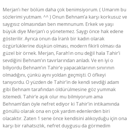
Merjan’ı her bölüm daha çok benimsiyorum. ( Umarım bu
sözlerimi yutmam. ^^ ) Onun Behnam’a karşı korkusuz ve
saygısız olmasından ben memnunum. Erkek ve yaşı
büyük diye Merjan’ı o yönetemez. Saygı önce hak edene
gösterilir. Ayrıca onun da İranlı bir kadın olarak
özgürlüklerine düşkün olması, modern fikirli olması da
güzel bir örnek. Merjan, Farah’ın onu değil hala Tahir’i
sevdiğini Behnam’ın tavırlarından anladı. Ve en iyi o
biliyordu Behnam’ın Tahir’e yapacaklarının sınırının
olmadığını, çünkü aynı yoldan geçmişti. O öfkeyi
tanıyordu. O yüzden de Tahir’in de kendi sevdiği adam
gibi Behnam tarafından öldürülmesine göz yummak
istemedi. Tahir’e aşık olur mu bilmiyorum ama
Behnam’dan öyle nefret ediyor ki Tahir’in intikamında
gönüllü olarak ona en çok yardım edenlerden biri
olacaktır. Zaten 1 sene önce kendisini alıkoyduğu için ona
karşı bir rahatsızlık, nefret duygusu da görmedim