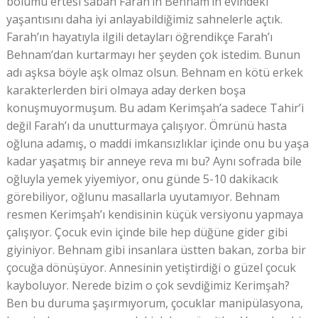
bölümü ertesi sabah Farah’ın Behnam’ın evindeki
yaşantısını daha iyi anlayabildiğimiz sahnelerle açtık.
Farah’ın hayatıyla ilgili detayları öğrendikçe Farah’ı
Behnam’dan kurtarmayı her şeyden çok istedim. Bunun
adı aşksa böyle aşk olmaz olsun. Behnam en kötü erkek
karakterlerden biri olmaya aday derken boşa
konuşmuyormuşum. Bu adam Kerimşah’a sadece Tahir’i
değil Farah’ı da unutturmaya çalışıyor. Ömrünü hasta
oğluna adamış, o maddi imkansızlıklar içinde onu bu yaşa
kadar yaşatmış bir anneye reva mı bu? Aynı sofrada bile
oğluyla yemek yiyemiyor, onu günde 5-10 dakikacık
görebiliyor, oğlunu masallarla uyutamıyor. Behnam
resmen Kerimşah’ı kendisinin küçük versiyonu yapmaya
çalışıyor. Çocuk evin içinde bile hep düğüne gider gibi
giyiniyor. Behnam gibi insanlara üstten bakan, zorba bir
çocuğa dönüşüyor. Annesinin yetiştirdiği o güzel çocuk
kayboluyor. Nerede bizim o çok sevdiğimiz Kerimşah?
Ben bu duruma şaşırmıyorum, çocuklar manipülasyona,