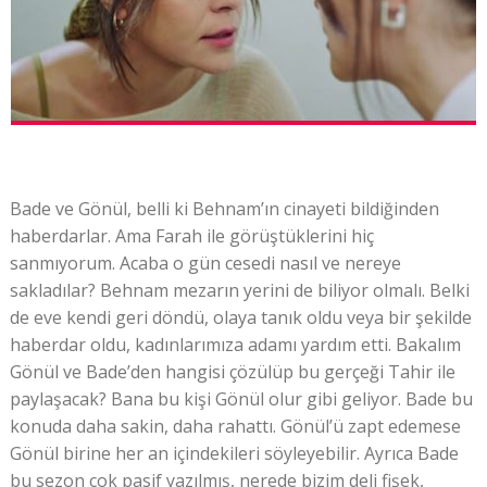
Bade ve Gönül, belli ki Behnam’ın cinayeti bildiğinden
haberdarlar. Ama Farah ile görüştüklerini hiç
sanmıyorum. Acaba o gün cesedi nasıl ve nereye
sakladılar? Behnam mezarın yerini de biliyor olmalı. Belki
de eve kendi geri döndü, olaya tanık oldu veya bir şekilde
haberdar oldu, kadınlarımıza adamı yardım etti. Bakalım
Gönül ve Bade’den hangisi çözülüp bu gerçeği Tahir ile
paylaşacak? Bana bu kişi Gönül olur gibi geliyor. Bade bu
konuda daha sakin, daha rahattı. Gönül’ü zapt edemese
Gönül birine her an içindekileri söyleyebilir. Ayrıca Bade
bu sezon çok pasif yazılmış, nerede bizim deli fişek,