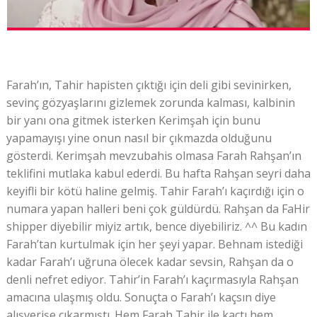
Farah’ın, Tahir hapisten çıktığı için deli gibi sevinirken,
sevinç gözyaşlarını gizlemek zorunda kalması, kalbinin
bir yanı ona gitmek isterken Kerimşah için bunu
yapamayışı yine onun nasıl bir çıkmazda olduğunu
gösterdi. Kerimşah mevzubahis olmasa Farah Rahşan’ın
teklifini mutlaka kabul ederdi. Bu hafta Rahşan seyri daha
keyifli bir kötü haline gelmiş. Tahir Farah’ı kaçırdığı için o
numara yapan halleri beni çok güldürdü. Rahşan da FaHir
shipper diyebilir miyiz artık, bence diyebiliriz. ^^ Bu kadın
Farah’tan kurtulmak için her şeyi yapar. Behnam istediği
kadar Farah’ı uğruna ölecek kadar sevsin, Rahşan da o
denli nefret ediyor. Tahir’in Farah’ı kaçırmasıyla Rahşan
amacına ulaşmış oldu. Sonuçta o Farah’ı kaçsın diye
alışverişe çıkarmıştı. Hem Farah Tahir ile kaçtı hem