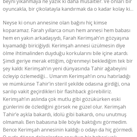
beyni yıkanmaya ne yazık ki daha müsaitler. Ve onları bir
oyuncakla, bir çikolatayla kandırmak da o kadar kolay ki…
Neyse ki onun annesine olan bağını hiç kimse
koparamaz. Farah yıllarca onun hem annesi hem babası
hem en yakın arkadaşıydı, Farah Kerimşah’ın gözyaşına
kıyamadığı biriciğiydi. Kerimşah annesi üzülmesin diye
ölme ihtimalinden duyduğu korkularını bile içine atardı.
Şimdi geriye merak ettiğim, öğrenmeyi beklediğim tek bir
şey kaldı: Kerimşah’ın yeni dünyasında Tahir ağabeyini
özleyip özlemediği… Umarım Kerimşah’ın onu hatırladığı
ve mümkünse Tahir’in steril şekilde odasına girdiği, ona
sarılıp vakit geçirdikleri bir flashback görebiliriz.
Kerimşah’ın aslında çok mutlu gibi gözükürken eski
günlerini de özlediğini görsek ne güzel olur. Kerimşah
Tahir’e aşkla bakardı, idolü gibi bakardı, onu unutmuş
olmamalı. Ben babasına bile böyle baktığını görmedim.
Bence Kerimşah annesinin kaldığı o odayı da hiç görmedi.