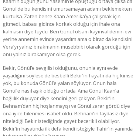
Kaan’ın düğün günü Yasemin’le öpüştüğü ortaya çıksa da
Gönül de bu kendisini umursamayan adamı beklemekten
kurtulsa. Zaten bence Kaan Amerika’ya çalışmak için
gitmedi, babası gidince korkak olduğu için ihale ona
kalmasın diye tüydü. Ben Gönül olsam kayınvalidemin evi
yerine annemin evinde yaşardım ama o biraz da kendisini
Vera’yı yalnız bırakmanın müsebbibi olarak gördüğü için
onu yalnız bırakamıyor olsa gerek.
Bekir, Gönül’e sevgilisi olduğunu, onunla aynı evde
yaşadığını söylese de besbelli Bekir’in hayatında hiç kimse
yok, bu konuda Gönül’e yalan söylüyor. Onun hala
Gönül’e nasıl aşık olduğu ortada. Ama Gönül Kaan’a
bağlılık duyuyor diye kendini geri çekiyor. Bekir’in
Behnam’dan hiç hoşlanmayışı ve Gönül zarar gördü diye
ona iyice bilenmesi isabet oldu. Behnam’ın faydasız diye
nitelediği Bekir istediğinde gayet becerikli olabiliyor.
Bekir’in hayatında ilk defa kendi isteğiyle Tahir’in yanında