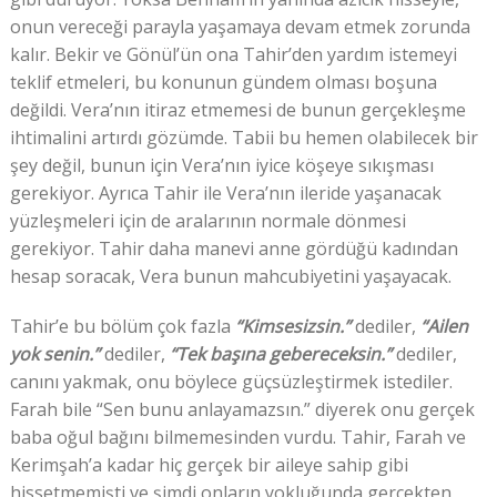
onun vereceği parayla yaşamaya devam etmek zorunda
kalır. Bekir ve Gönül’ün ona Tahir’den yardım istemeyi
teklif etmeleri, bu konunun gündem olması boşuna
değildi. Vera’nın itiraz etmemesi de bunun gerçekleşme
ihtimalini artırdı gözümde. Tabii bu hemen olabilecek bir
şey değil, bunun için Vera’nın iyice köşeye sıkışması
gerekiyor. Ayrıca Tahir ile Vera’nın ileride yaşanacak
yüzleşmeleri için de aralarının normale dönmesi
gerekiyor. Tahir daha manevi anne gördüğü kadından
hesap soracak, Vera bunun mahcubiyetini yaşayacak.
Tahir’e bu bölüm çok fazla
“Kimsesizsin.”
dediler,
“Ailen
yok senin.”
dediler,
“Tek başına gebereceksin.”
dediler,
canını yakmak, onu böylece güçsüzleştirmek istediler.
Farah bile “Sen bunu anlayamazsın.” diyerek onu gerçek
baba oğul bağını bilmemesinden vurdu. Tahir, Farah ve
Kerimşah’a kadar hiç gerçek bir aileye sahip gibi
hissetmemişti ve şimdi onların yokluğunda gerçekten