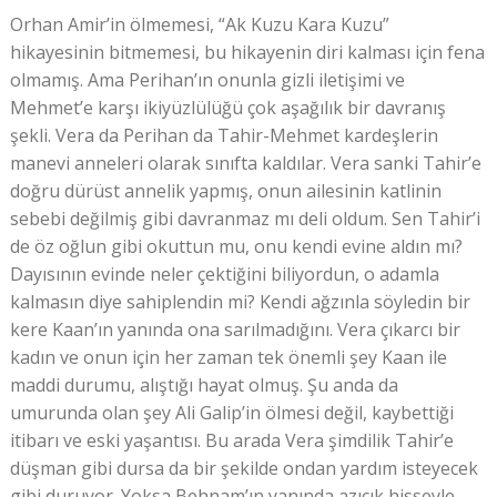
Orhan Amir’in ölmemesi, “Ak Kuzu Kara Kuzu”
hikayesinin bitmemesi, bu hikayenin diri kalması için fena
olmamış. Ama Perihan’ın onunla gizli iletişimi ve
Mehmet’e karşı ikiyüzlülüğü çok aşağılık bir davranış
şekli. Vera da Perihan da Tahir-Mehmet kardeşlerin
manevi anneleri olarak sınıfta kaldılar. Vera sanki Tahir’e
doğru dürüst annelik yapmış, onun ailesinin katlinin
sebebi değilmiş gibi davranmaz mı deli oldum. Sen Tahir’i
de öz oğlun gibi okuttun mu, onu kendi evine aldın mı?
Dayısının evinde neler çektiğini biliyordun, o adamla
kalmasın diye sahiplendin mi? Kendi ağzınla söyledin bir
kere Kaan’ın yanında ona sarılmadığını. Vera çıkarcı bir
kadın ve onun için her zaman tek önemli şey Kaan ile
maddi durumu, alıştığı hayat olmuş. Şu anda da
umurunda olan şey Ali Galip’in ölmesi değil, kaybettiği
itibarı ve eski yaşantısı. Bu arada Vera şimdilik Tahir’e
düşman gibi dursa da bir şekilde ondan yardım isteyecek
gibi duruyor. Yoksa Behnam’ın yanında azıcık hisseyle,