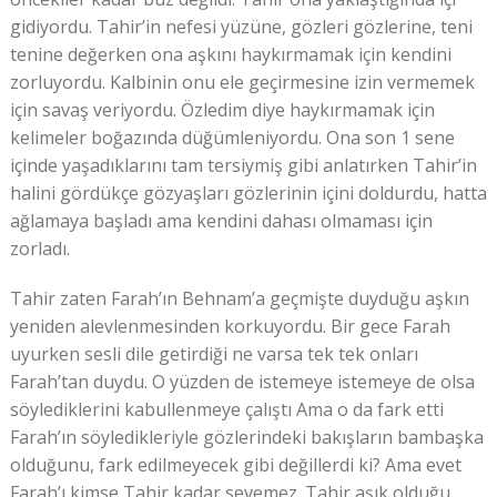
gidiyordu. Tahir’in nefesi yüzüne, gözleri gözlerine, teni
tenine değerken ona aşkını haykırmamak için kendini
zorluyordu. Kalbinin onu ele geçirmesine izin vermemek
için savaş veriyordu. Özledim diye haykırmamak için
kelimeler boğazında düğümleniyordu. Ona son 1 sene
içinde yaşadıklarını tam tersiymiş gibi anlatırken Tahir’in
halini gördükçe gözyaşları gözlerinin içini doldurdu, hatta
ağlamaya başladı ama kendini dahası olmaması için
zorladı.
Tahir zaten Farah’ın Behnam’a geçmişte duyduğu aşkın
yeniden alevlenmesinden korkuyordu. Bir gece Farah
uyurken sesli dile getirdiği ne varsa tek tek onları
Farah’tan duydu. O yüzden de istemeye istemeye de olsa
söylediklerini kabullenmeye çalıştı Ama o da fark etti
Farah’ın söyledikleriyle gözlerindeki bakışların bambaşka
olduğunu, fark edilmeyecek gibi değillerdi ki? Ama evet
Farah’ı kimse Tahir kadar sevemez. Tahir aşık olduğu