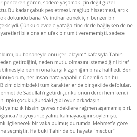
ir penceren gören, sadece yaşamak için değil güzel
u. Bu kadar çabuk pes etmesi, mağlup hissetmesi, artık
çok dokundu bana. Ve intihar etmek için benzer bir
t çekiciydi. Çünkü o evde o yatağa zincirlerle bağlıyken de ne
iyaretleri bile ona en ufak bir ümit verememişti, sadece
ırdı, bu bahaneyle onu içeri alayım.” kafasıyla Tahir’i
eden getirdiğini, neden mutlu olmasını istemediğini itiraf
bilmesiyle benim ona karşı kızgınlığım biraz hafifledi. Ben
şünüyorum, her insan hata yapabilir. Önemli olan bu
Bizim dizimizdeki tüm karakterler de bir şekilde defolular.
ehmet de Sadullah’ı getirdi çünkü onun derdi hem kendi
i tıpkı çocukluğundaki gibi oyun arkadaşını
alnızlık hissini çevresindekilere rağmen aşamamış biri.
oğunca / büyüyünce yalnız kalmayacağını söylemişti,
mlı ilgilenecek bir vaka bulmuş durumda. Mehmet’e göre
vkine seçmiştir. Halbuki Tahir de bu hayata “mecbur”