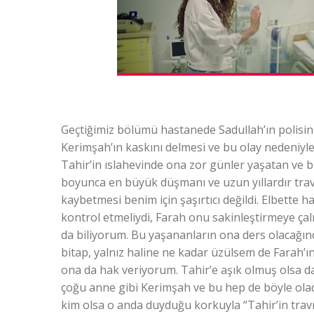
Geçtiğimiz bölümü hastanede Sadullah’ın polisin 
Kerimşah’ın kaskını delmesi ve bu olay nedeniyle
Tahir’in ıslahevinde ona zor günler yaşatan ve bi
boyunca en büyük düşmanı ve uzun yıllardır trav
kaybetmesi benim için şaşırtıcı değildi. Elbette 
kontrol etmeliydi, Farah onu sakinleştirmeye ça
da biliyorum. Bu yaşananların ona ders olacağınd
bitap, yalnız haline ne kadar üzülsem de Farah’ın
ona da hak veriyorum. Tahir’e aşık olmuş olsa da
çoğu anne gibi Kerimşah ve bu hep de böyle olac
kim olsa o anda duyduğu korkuyla “Tahir’in trav