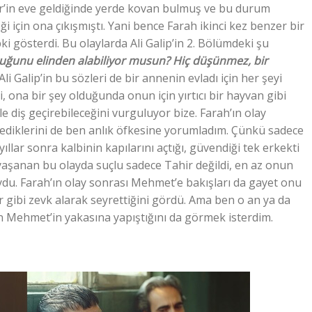
r’in eve geldiğinde yerde kovan bulmuş ve bu durum
ği için ona çıkışmıştı. Yani bence Farah ikinci kez benzer bir
i gösterdi. Bu olaylarda Ali Galip’in 2. Bölümdeki şu
ocuğunu elinden alabiliyor musun? Hiç düşünmez, bir
li Galip’in bu sözleri de bir annenin evladı için her şeyi
 ona bir şey olduğunda onun için yırtıcı bir hayvan gibi
e diş geçirebileceğini vurguluyor bize. Farah’ın olay
ylediklerini de ben anlık öfkesine yorumladım. Çünkü sadece
yıllar sonra kalbinin kapılarını açtığı, güvendiği tek erkekti
aşanan bu olayda suçlu sadece Tahir değildi, en az onun
du. Farah’ın olay sonrası Mehmet’e bakışları da gayet onu
er gibi zevk alarak seyrettiğini gördü. Ama ben o an ya da
n Mehmet’in yakasına yapıştığını da görmek isterdim.