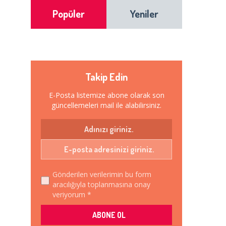
Popüler
Yeniler
Takip Edin
E-Posta listemize abone olarak son
güncellemeleri mail ile alabilirsiniz.
Gönderilen verilerimin bu form
aracılığıyla toplanmasına onay
veriyorum *