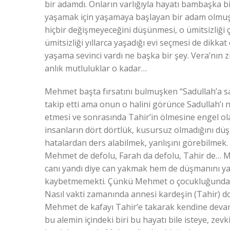
bir adamdı. Onların varlığıyla hayatı bambaşka b
yaşamak için yaşamaya başlayan bir adam olmuşt
hiçbir değişmeyeceğini düşünmesi, o ümitsizliği 
ümitsizliği yıllarca yaşadığı evi seçmesi de dikka
yaşama sevinci vardı ne başka bir şey. Vera’nın z
anlık mutluluklar o kadar…
Mehmet başta fırsatını bulmuşken “Sadullah’a sald
takip etti ama onun o halini görünce Sadullah’ı n
etmesi ve sonrasında Tahir’in ölmesine engel ola
insanların dört dörtlük, kusursuz olmadığını dü
hatalardan ders alabilmek, yanlışını görebilmek. 
Mehmet de defolu, Farah da defolu, Tahir de… M
canı yandı diye can yakmak hem de düşmanını yan
kaybetmemekti. Çünkü Mehmet o çocukluğundaki y
Nasıl vakti zamanında annesi kardeşin (Tahir) d
Mehmet de kafayı Tahir’e takarak kendine deva
bu alemin içindeki biri bu hayatı bile isteye, ze