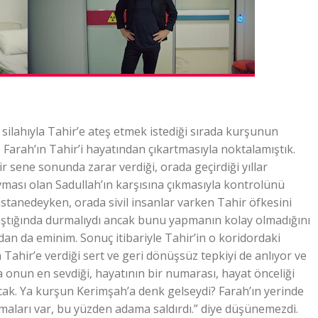
silahıyla Tahir’e ateş etmek istediği sırada kurşunun
 Farah’ın Tahir’i hayatından çıkartmasıyla noktalamıştık.
r sene sonunda zarar verdiği, orada geçirdiği yıllar
ması olan Sadullah’ın karşısına çıkmasıyla kontrolünü
hastanedeyken, orada sivil insanlar varken Tahir öfkesini
lıştığında durmalıydı ancak bunu yapmanın kolay olmadığını
an da eminim. Sonuç itibariyle Tahir’in o koridordaki
 Tahir’e verdiği sert ve geri dönüşsüz tepkiyi de anlıyor ve
 onun en sevdiği, hayatının bir numarası, hayat önceliği
ak. Ya kurşun Kerimşah’a denk gelseydi? Farah’ın yerinde
maları var, bu yüzden adama saldırdı.” diye düşünemezdi.