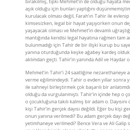
bırakılmış, tıpkı Mehmet’in de olduğu hayata mec
aşık olduğu için bunları yaptığını düşünmemişti
kurulacak olması değil, Farah’ın Tahir ile evleni
kimsesizken, legal bir hayat yaşıyorken onun değ
yaşayacak olması ve Mehmet’in devamlı uğraştığ
mantığında kendisi legal hayatına rağmen tam anl
bulunmadığı için Tahir de bir ilişki kurup bu s
yanına oturduğunda keşke ağabey kardeş olduklar
aklımdan geçti. Tahir’in yanında Adil ve Haydar ols
Mehmet’in Tahir’i 24 saatliğine nezarethaneye 
verme eğilimindeydi. Tahir o evden yıllar sonra 
ile sahneyi birleştirmek çok başarılı bir anlatımd
olduğu da vurgulanmıştı. Tahir’in içinde hep o 
o çocukluğuna takılı kalmış bir adam o. Dayısını
kişi Tahir’in gerçek dayısı değildi. Eğer bu kiş
onun yanına verilmedi? Bu adam gerçek dayı de
yetimhaneye verilmedi? Bence Vera ve Ali Galip s