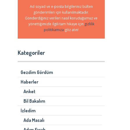
Ad soyad ve e-posta bilgileriniz bülten
gönderimleri için kullanılmaktadır.
Gönderdiğiniz verileri nasıl koruduğumuz ve
yönettiğimizle ilgili tam hikaye için
gizlilik
politikamıza
göz atın!
Kategoriler
Gezdim Gördüm
Haberler
Anket
Bil Bakalım
İzledim
Ada Masalı
Adım Farah