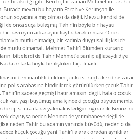
bur bırakıldığı gibi. Ben hiçbir zaman Mehmet’in Farah’a
m. Burada mevzu bu hayatın Farah ve Kerimşah ile
p onun soyadını almış olması da değil. Mevzu kendisi de
il de onca suça bulaşmış Tahir’in böyle bir hayatı
ı bir nevi oyun arkadaşını kaybedecek olması. Onun
amıyla mutlu olmadığı, bir kadınla duygusal ilişkisi de
ayede mutlu olmamalı. Mehmet Tahir’i ölümden kurtarıp
ını bilselerdi de Tahir Mehmet’e sarılıp ağlasaydı diye
a da onlarla böyle bir ilişkileri hiç olmadı.
almasını ben mantıklı buldum çünkü sonuçta kendine zarar
yine polis arabasına bindirilerek götürülürken çocuk Tahir
ı. Tahir’in sadece geçmişi hatırlamasını değil, hala o çocuk
çocuk var, yaşı büyümüş ama içindeki çocuğu büyütememiş,
 öldürüp sonra da evi yakmak istediğini öğrendik. Bence bu
i gerçek dayısıysa neden Mehmet de yetimhaneye değil de
ğilse neden Tahir bu adamın yanında büyüdü, neden o da
adece küçük çocuğu yani Tahir’i alarak oradan ayrıldılar