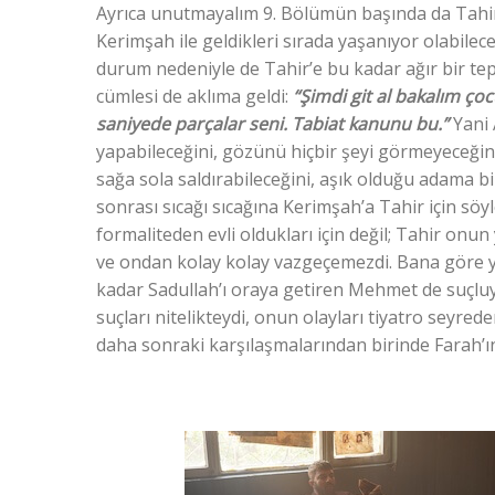
Ayrıca unutmayalım 9. Bölümün başında da Tahi
Kerimşah ile geldikleri sırada yaşanıyor olabilece
durum nedeniyle de Tahir’e bu kadar ağır bir tepk
cümlesi de aklıma geldi:
“Şimdi git al bakalım ç
saniyede parçalar seni. Tabiat kanunu bu.”
Yani A
yapabileceğini, gözünü hiçbir şeyi görmeyeceğini,
sağa sola saldırabileceğini, aşık olduğu adama bil
sonrası sıcağı sıcağına Kerimşah’a Tahir için sö
formaliteden evli oldukları için değil; Tahir onun 
ve ondan kolay kolay vazgeçemezdi. Bana göre y
kadar Sadullah’ı oraya getiren Mehmet de suçluy
suçları nitelikteydi, onun olayları tiyatro seyred
daha sonraki karşılaşmalarından birinde Farah’ı