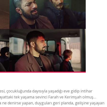
i, çocukluğunda dayısıyla yaşadığı eve gidip intihar
 hayattaki tek yaşama sevinci Farah ve Kerimşah olmuş…
a ne denirse yapan, duyguları geri planda, gelişine yaşayan