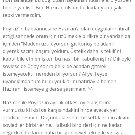
normal ancak bu doğrudan hayatına müdahale, o yüzden
bence yanlıştı. Ben Haziran olsam bu kadar yumuşak
tepki vermezdim.
Poyraz’ın babaannesine Haziran’a olan duygularını itiraf
ettiği sahnede onun için üzülmekle birlikte bir yandan da
içimden “Madem üzülüyorsun git konuş be adam!”
diyerek saçımı başımı yoldum. Üstelik daha iş teklifini
kabul bile etmemişken bu nasıl bir kabulleniştir? Dili öyle
söylese de üç ay sonra belki de adadan gitmek
istemeyecekti, nereden biliyorsun? Aliye Teyze
uyandığında tüm bu duyduklarını hatırlayıp hemen
Haziran’ı istemeye giderse şaşırmam. ^^
Haziran ile Poyraz’ın ayrılık öfkesi öyle başlarına
vurmuştu ki ikisi de karşısındakini hırpalayacak yer
aradılar resmen. Düşündüklerinin, hissettiklerinin aksini
söylediler birbirlerine. Halbuki birbirleri için ne kadar
değerli olduklarını daha bir gün evvel teknede ve ıssız