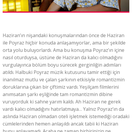
Haziran’ın nişandaki konuşmalarından önce de Haziran
ile Poyraz hiçbir konuda anlaşamıyorlar, ama bir şekilde
orta yolu buluyorlardı. Ama bu konuşma Poyraz’ın içine
nasıl oturduysa, üstüne de Haziran da kalıcı olmadığını
vurgulayınca bölüm boyu sürecek gerginliğin adımları
atıldı. Halbuki Poyraz müzik kutusunu tamir ettiği için
inanılmaz mutlu ve çalan şarkının etkisiyle romantizmin
doruklarına çıkan bir çiftimiz vardı. Yeşilçam filmlerini
anımsatan şarkı eşliğinde tam romantizmin dibine
vuruyorduk ki sahne yarım kaldı. Ah Haziran ne gerek
vardı kalıcı olmadığını hatırlatmaya… Yalnız Poyraz’ın da
aslında Haziran olmadan oteli işletmek istemediği oradaki
cümlelerinden hemen anlaşıldı ancak tabii ki Haziran
bunu anlayamadı. Acaba ne zaman birbirinizin ne