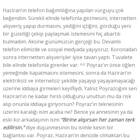
Haziran’ın telefon bağımlılığına yapılan vurguyu çok
beğendim. Sürekli elinde telefonla gezmesini, internetten
alışveriş yapıp durmasını, yediğini içtiğini, gördüğü yeni
bir güzelliği çekip paylaşmak istemesini hiç abartılı
bulmadım. Aksine günümüzün gerçeği bu. Devamlı
telefon elimizde ve sosyal medyada yaşıyoruz. Koronadan
sonra internetten alışverişler iyice tavan yaptı. Tuvalete
bile elinde telefonla girenler var. ^^ Poyraz’ın önce öğlen
yemeğinde kapatmasını istemesini, sonra da Haziran’ın
elektriksiz ve internetsiz şekilde yaşayıp yaşayamayacağı
üzerine iddiaya girmeleri keyifliydi. Yalnız Poyrazcığım sen
Haziran’ın ne kadar hırslı olduğunu unuttun mu da risk
alıp onunla iddiaya giriyorsun? Poyraz’ın teknesinin
üzerini karalığı isim acaba ne? Bence ya annesinin ya da
eski kız arkadaşının ismi
“Birine alışırsan her zaman terk
edilirsin.”
diye düşünmesinin bu isimle kesin bir
bağlantısı var. Poyraz, Haziran’ın denizde olmaktan bu