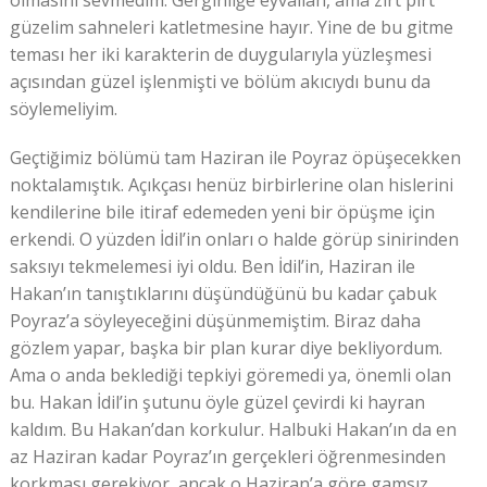
olmasını sevmedim. Gerginliğe eyvallah, ama zırt pırt
güzelim sahneleri katletmesine hayır. Yine de bu gitme
teması her iki karakterin de duygularıyla yüzleşmesi
açısından güzel işlenmişti ve bölüm akıcıydı bunu da
söylemeliyim.
Geçtiğimiz bölümü tam Haziran ile Poyraz öpüşecekken
noktalamıştık. Açıkçası henüz birbirlerine olan hislerini
kendilerine bile itiraf edemeden yeni bir öpüşme için
erkendi. O yüzden İdil’in onları o halde görüp sinirinden
saksıyı tekmelemesi iyi oldu. Ben İdil’in, Haziran ile
Hakan’ın tanıştıklarını düşündüğünü bu kadar çabuk
Poyraz’a söyleyeceğini düşünmemiştim. Biraz daha
gözlem yapar, başka bir plan kurar diye bekliyordum.
Ama o anda beklediği tepkiyi göremedi ya, önemli olan
bu. Hakan İdil’in şutunu öyle güzel çevirdi ki hayran
kaldım. Bu Hakan’dan korkulur. Halbuki Hakan’ın da en
az Haziran kadar Poyraz’ın gerçekleri öğrenmesinden
korkması gerekiyor, ancak o Haziran’a göre gamsız.