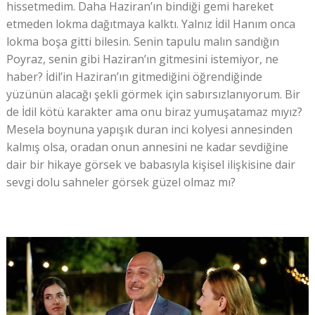
hissetmedim. Daha Haziran’ın bindiği gemi hareket
etmeden lokma dağıtmaya kalktı. Yalnız İdil Hanım onca
lokma boşa gitti bilesin. Senin tapulu malın sandığın
Poyraz, senin gibi Haziran’ın gitmesini istemiyor, ne
haber? İdil’in Haziran’ın gitmediğini öğrendiğinde
yüzünün alacağı şekli görmek için sabırsızlanıyorum. Bir
de İdil kötü karakter ama onu biraz yumuşatamaz mıyız?
Mesela boynuna yapışık duran inci kolyesi annesinden
kalmış olsa, oradan onun annesini ne kadar sevdiğine
dair bir hikaye görsek ve babasıyla kişisel ilişkisine dair
sevgi dolu sahneler görsek güzel olmaz mı?