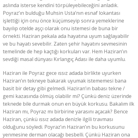
aslında isterse kendini törpüleyebileceğini anladık.
Poyraz’ın bulduğu Muhsin Usta’nın esnaf lokantası
işlettiği için onu önce küçümseyip sonra yemeklerine
bayılıp otelde aşçı olarak onu istemesi de buna bir
örnekti. Haziran pekala ada hayatına uyum sağlayabilir
ve bu hayatı sevebilir. Zaten şehir hayatını sevmesinin
temelinde de hep kaçtığı korkuları var. Hem Haziran’ın
sevdiği masal dünyası Kırlangıç Adası ile daha uyumlu.
Haziran ile Poyraz gece ıssız adada birlikte uyurken
Haziran’ın tekneye bakarak uyumak istememesi bana
basit bir detay gibi gelmedi. Haziran’ın babası tekne /
gemi kazasında ölmüş olabilir mi? Çünkü deniz üzerinde
teknede bile durmak onun en büyük korkusu. Bakalım ilk
Haziran mı, Poyraz mı birbirine yarasını açacak? Bence
Haziran, çünkü ıssız adada denizle ilgili travması
olduğunu söyledi. Poyraz’ın Haziran’ın bu korkusunu
yenmesine derman olacağı besbelli. Çünkü Haziran ona