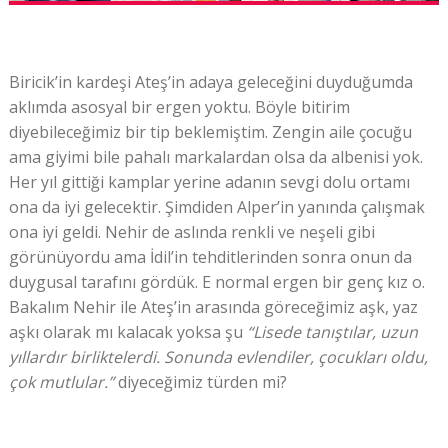
Biricik’in kardeşi Ateş’in adaya geleceğini duyduğumda
aklımda asosyal bir ergen yoktu. Böyle bitirim
diyebileceğimiz bir tip beklemiştim. Zengin aile çocuğu
ama giyimi bile pahalı markalardan olsa da albenisi yok.
Her yıl gittiği kamplar yerine adanın sevgi dolu ortamı
ona da iyi gelecektir. Şimdiden Alper’in yanında çalışmak
ona iyi geldi. Nehir de aslında renkli ve neşeli gibi
görünüyordu ama İdil’in tehditlerinden sonra onun da
duygusal tarafını gördük. E normal ergen bir genç kız o.
Bakalım Nehir ile Ateş’in arasında göreceğimiz aşk, yaz
aşkı olarak mı kalacak yoksa şu
“Lisede tanıştılar, uzun
yıllardır birliktelerdi. Sonunda evlendiler, çocukları oldu,
çok mutlular.”
diyeceğimiz türden mi?