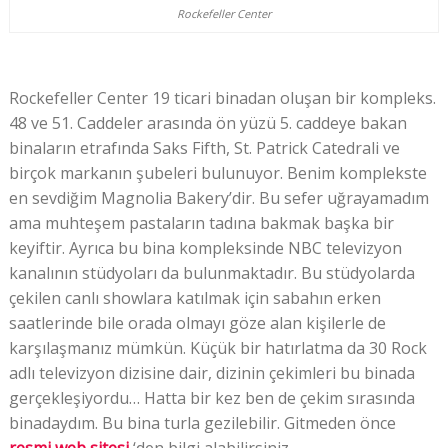
Rockefeller Center
Rockefeller Center 19 ticari binadan oluşan bir kompleks.
48 ve 51. Caddeler arasında ön yüzü 5. caddeye bakan
binaların etrafında Saks Fifth, St. Patrick Catedrali ve
birçok markanın şubeleri bulunuyor. Benim komplekste
en sevdiğim Magnolia Bakery’dir. Bu sefer uğrayamadım
ama muhteşem pastaların tadına bakmak başka bir
keyiftir. Ayrıca bu bina kompleksinde NBC televizyon
kanalının stüdyoları da bulunmaktadır. Bu stüdyolarda
çekilen canlı showlara katılmak için sabahın erken
saatlerinde bile orada olmayı göze alan kişilerle de
karşılaşmanız mümkün. Küçük bir hatırlatma da 30 Rock
adlı televizyon dizisine dair, dizinin çekimleri bu binada
gerçekleşiyordu… Hatta bir kez ben de çekim sırasında
binadaydım. Bu bina turla gezilebilir. Gitmeden önce
resmi web sitesi
‘den bilgi alabilirsiniz.