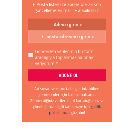
E-Posta listemize abone olarak son
güncellemeleri mail ile alabilirsiniz.
Gönderilen verilerimin bu form
aracılığıyla toplanmasına onay
veriyorum *
Ad soyad ve e-posta bilgileriniz bülten
gönderimleri için kullanılmaktadır.
Gönderdiğiniz verileri nasıl koruduğumuz ve
yönettiğimizle ilgili tam hikaye için
gizlilik
politikamıza
göz atın!