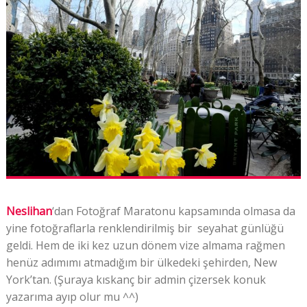
Neslihan
‘dan Fotoğraf Maratonu kapsamında olmasa da
yine fotoğraflarla renklendirilmiş bir seyahat günlüğü
geldi. Hem de iki kez uzun dönem vize almama rağmen
henüz adımımı atmadığım bir ülkedeki şehirden, New
York’tan. (Şuraya kıskanç bir admin çizersek konuk
yazarıma ayıp olur mu ^^)