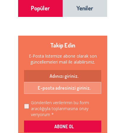
Popüler
Yeniler
Takip Edin
E-Posta listemize abone olarak son
güncellemeleri mail ile alabilirsiniz.
Gönderilen verilerimin bu form
aracılığıyla toplanmasına onay
veriyorum *