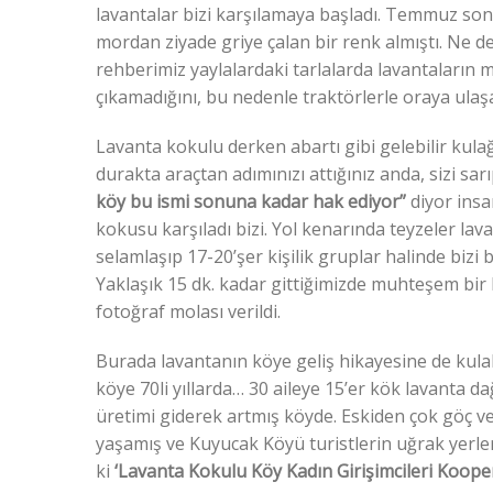
lavantalar bizi karşılamaya başladı. Temmuz sonu
mordan ziyade griye çalan bir renk almıştı. Ne 
rehberimiz yaylalardaki tarlalarda lavantaların 
çıkamadığını, bu nedenle traktörlerle oraya ulaşac
Lavanta kokulu derken abartı gibi gelebilir ku
durakta araçtan adımınızı attığınız anda, sizi sa
köy bu ismi sonuna kadar hak ediyor”
diyor insa
kokusu karşıladı bizi. Yol kenarında teyzeler lava
selamlaşıp 17-20’şer kişilik gruplar halinde bizi 
Yaklaşık 15 dk. kadar gittiğimizde muhteşem bir la
fotoğraf molası verildi.
Burada lavantanın köye geliş hikayesine de kulak 
köye 70li yıllarda… 30 aileye 15’er kök lavanta da
üretimi giderek artmış köyde. Eskiden çok göç ve
yaşamış ve Kuyucak Köyü turistlerin uğrak yerler
ki
‘Lavanta Kokulu Köy Kadın Girişimcileri Koopera