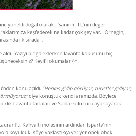
erine yöneldi doğal olarak… Sanırım TL’nin değer
praklarımıza keşfedecek ne kadar çok şey var… Örneğin,
arasında ilk sırada…
aldı. Yazıyı bloga eklerken lavanta kokusunu hiç
üşüneceksiniz? Keyifli okumalar ^^
’nden konu açıldı.
“Herkes gidip görüyor, turistler gidiyor,
 görmüyoruz”
diye konuştuk kendi aramızda. Böylece
birlik Lavanta tarlaları ve Salda Gölü turu ayarlayarak
aurant’tı. Kahvaltı molasının ardından Isparta’nın
 yola koyulduk. Köye yaklaştıkça yer yer öbek öbek