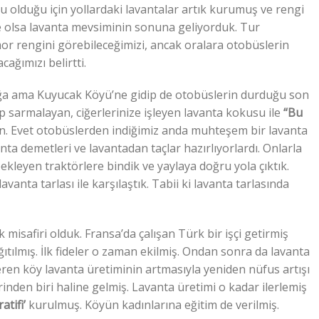
 olduğu için yollardaki lavantalar artık kurumuş ve rengi
de olsa lavanta mevsiminin sonuna geliyorduk. Tur
mor rengini görebileceğimizi, ancak oralara otobüslerin
ağımızı belirtti.
lağa ama Kuyucak Köyü’ne gidip de otobüslerin durduğu son
rıp sarmalayan, ciğerlerinize işleyen lavanta kokusu ile
“Bu
n. Evet otobüslerden indiğimiz anda muhteşem bir lavanta
nta demetleri ve lavantadan taçlar hazırlıyorlardı. Onlarla
bekleyen traktörlere bindik ve yaylaya doğru yola çıktık.
vanta tarlası ile karşılaştık. Tabii ki lavanta tarlasında
misafiri olduk. Fransa’da çalışan Türk bir işçi getirmiş
ğıtılmış. İlk fideler o zaman ekilmiş. Ondan sonra da lavanta
ren köy lavanta üretiminin artmasıyla yeniden nüfus artışı
inden biri haline gelmiş. Lavanta üretimi o kadar ilerlemiş
tifi’
kurulmuş. Köyün kadınlarına eğitim de verilmiş.