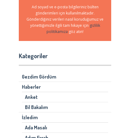
Ad soyad ve e-posta bilgileriniz bülten
gönderimleri için kullanılmaktadır.
Gönderdiğiniz verileri nasıl koruduğumuz ve
yönettiğimizle ilgili tam hikaye için
gizlilik
politikamıza
göz atın!
Kategoriler
Gezdim Gördüm
Haberler
Anket
Bil Bakalım
İzledim
Ada Masalı
Adım Farah