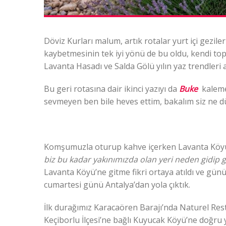
Döviz Kurları malum, artık rotalar yurt içi gezil
kaybetmesinin tek iyi yönü de bu oldu, kendi to
Lavanta Hasadı ve Salda Gölü yılın yaz trendleri 
Bu geri rotasına dair ikinci yazıyı da
Buke
kaleme 
sevmeyen ben bile heves ettim, bakalım siz ne d
Komşumuzla oturup kahve içerken Lavanta Köyü
biz bu kadar yakınımızda olan yeri neden gidip
Lavanta Köyü’ne gitme fikri ortaya atıldı ve günü
cumartesi günü Antalya’dan yola çıktık.
İlk durağımız Karacaören Barajı’nda Naturel Rest
Keçiborlu İlçesi’ne bağlı Kuyucak Köyü’ne doğru