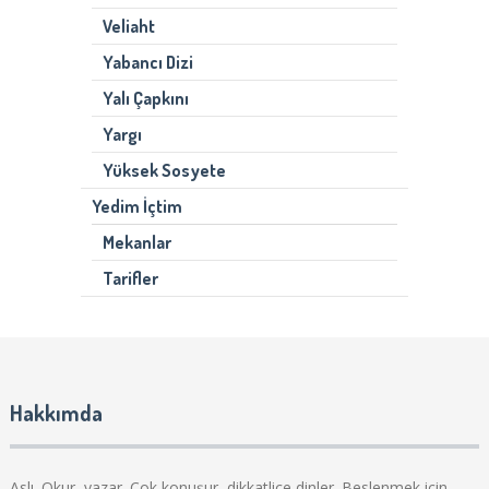
Veliaht
Yabancı Dizi
Yalı Çapkını
Yargı
Yüksek Sosyete
Yedim İçtim
Mekanlar
Tarifler
Hakkımda
Aslı. Okur, yazar. Çok konuşur, dikkatlice dinler. Beslenmek için