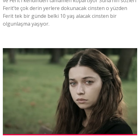
ve Ferit’i kendinden tamamen kopartıyor Suna’nın sözleri
Ferit’te çok derin yerlere dokunacak cinsten o yüzden
Ferit tek bir günde belki 10 yaş alacak cinsten bir
olgunlaşma yaşıyor.