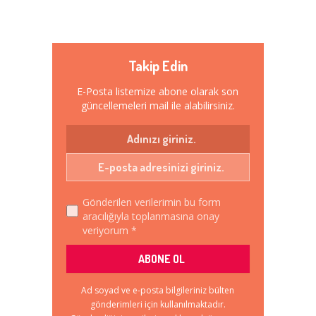
Takip Edin
E-Posta listemize abone olarak son
güncellemeleri mail ile alabilirsiniz.
Gönderilen verilerimin bu form
aracılığıyla toplanmasına onay
veriyorum *
Ad soyad ve e-posta bilgileriniz bülten
gönderimleri için kullanılmaktadır.