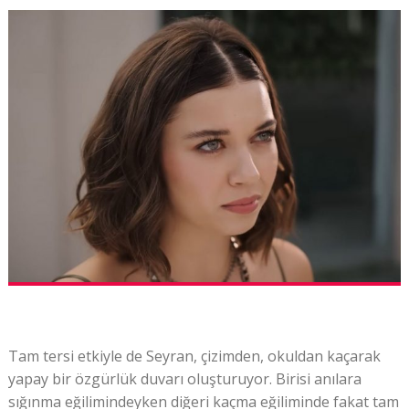
Tam tersi etkiyle de Seyran, çizimden, okuldan kaçarak
yapay bir özgürlük duvarı oluşturuyor. Birisi anılara
sığınma eğilimindeyken diğeri kaçma eğiliminde fakat tam