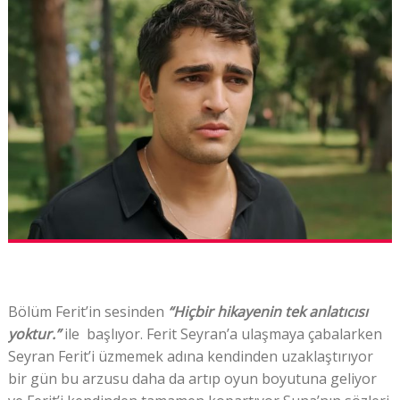
Bölüm Ferit’in sesinden
“Hiçbir hikayenin tek anlatıcısı
yoktur.”
ile başlıyor. Ferit Seyran’a ulaşmaya çabalarken
Seyran Ferit’i üzmemek adına kendinden uzaklaştırıyor
bir gün bu arzusu daha da artıp oyun boyutuna geliyor