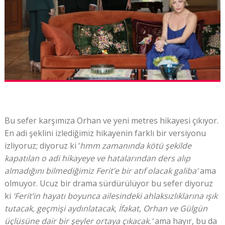
Bu sefer karşımıza Orhan ve yeni metres hikayesi çıkıyor.
En adi şeklini izlediğimiz hikayenin farklı bir versiyonu
izliyoruz; diyoruz ki ‘
hmm zamanında kötü şekilde
kapatılan o adi hikayeye ve hatalarından ders alıp
almadığını bilmediğimiz Ferit’e bir atıf olacak galiba’
ama
olmuyor. Ucuz bir drama sürdürülüyor bu sefer diyoruz
ki
‘Ferit’in hayatı boyunca ailesindeki ahlaksızlıklarına ışık
tutacak, geçmişi aydınlatacak, İfakat, Orhan ve Gülgün
üçlüsüne dair bir şeyler ortaya çıkacak.’
ama hayır, bu da