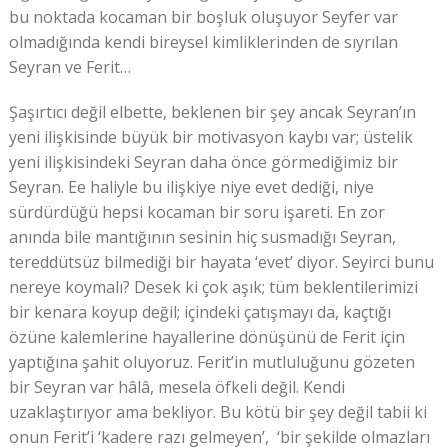
bu noktada kocaman bir boşluk oluşuyor Seyfer var
olmadığında kendi bireysel kimliklerinden de sıyrılan
Seyran ve Ferit…
Şaşırtıcı değil elbette, beklenen bir şey ancak Seyran’ın
yeni ilişkisinde büyük bir motivasyon kaybı var; üstelik
yeni ilişkisindeki Seyran daha önce görmediğimiz bir
Seyran. Ee haliyle bu ilişkiye niye evet dediği, niye
sürdürdüğü hepsi kocaman bir soru işareti. En zor
anında bile mantığının sesinin hiç susmadığı Seyran,
tereddütsüz bilmediği bir hayata ‘evet’ diyor. Seyirci bunu
nereye koymalı? Desek ki çok aşık; tüm beklentilerimizi
bir kenara koyup değil; içindeki çatışmayı da, kaçtığı
özüne kalemlerine hayallerine dönüşünü de Ferit için
yaptığına şahit oluyoruz. Ferit’in mutluluğunu gözeten
bir Seyran var hâlâ, mesela öfkeli değil. Kendi
uzaklaştırıyor ama bekliyor. Bu kötü bir şey değil tabii ki
onun Ferit’i ‘kadere razı gelmeyen’, ‘bir şekilde olmazları