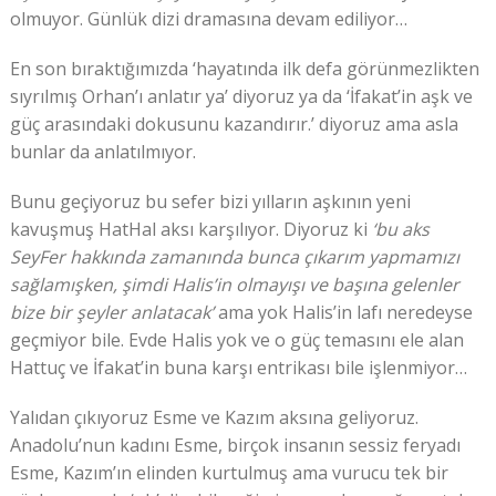
olmuyor. Günlük dizi dramasına devam ediliyor…
En son bıraktığımızda ‘hayatında ilk defa görünmezlikten
sıyrılmış Orhan’ı anlatır ya’ diyoruz ya da ‘İfakat’in aşk ve
güç arasındaki dokusunu kazandırır.’ diyoruz ama asla
bunlar da anlatılmıyor.
Bunu geçiyoruz bu sefer bizi yılların aşkının yeni
kavuşmuş HatHal aksı karşılıyor. Diyoruz ki
‘bu aks
SeyFer hakkında zamanında bunca çıkarım yapmamızı
sağlamışken, şimdi Halis’in olmayışı ve başına gelenler
bize bir şeyler anlatacak’
ama yok Halis’in lafı neredeyse
geçmiyor bile. Evde Halis yok ve o güç temasını ele alan
Hattuç ve İfakat’in buna karşı entrikası bile işlenmiyor…
Yalıdan çıkıyoruz Esme ve Kazım aksına geliyoruz.
Anadolu’nun kadını Esme, birçok insanın sessiz feryadı
Esme, Kazım’ın elinden kurtulmuş ama vurucu tek bir