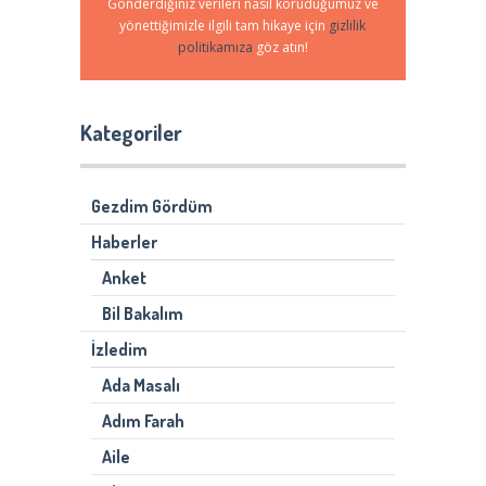
Gönderdiğiniz verileri nasıl koruduğumuz ve
yönettiğimizle ilgili tam hikaye için
gizlilik
politikamıza
göz atın!
Kategoriler
Gezdim Gördüm
Haberler
Anket
Bil Bakalım
İzledim
Ada Masalı
Adım Farah
Aile