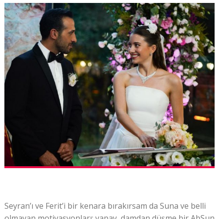
Seyran’ı ve Ferit’i bir kenara bırakırsam da Suna ve belli
olmayan motivasyonları; yapay, damdan düşme bir AbSun