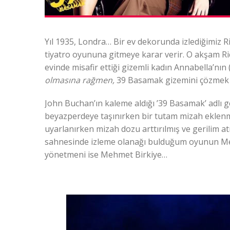
Yıl 1935, Londra… Bir ev dekorunda izlediğimiz Ri
tiyatro oyununa gitmeye karar verir. O akşam Rich
evinde misafir ettiği gizemli kadın Annabella’n
olmasına rağmen,
39 Basamak gizemini çözmek i
John Buchan’ın kaleme aldığı ’39 Basamak’ adlı g
beyazperdeye taşınırken bir tutam mizah eklenm
uyarlanırken mizah dozu arttırılmış ve gerilim a
sahnesinde izleme olanağı bulduğum oyunun Meh
yönetmeni ise Mehmet Birkiye…