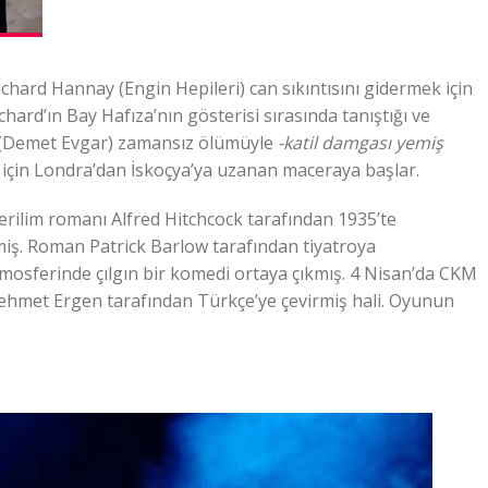
chard Hannay (Engin Hepileri) can sıkıntısını gidermek için
ard’ın Bay Hafıza’nın gösterisi sırasında tanıştığı ve
ın (Demet Evgar) zamansız ölümüyle
-katil damgası yemiş
çin Londra’dan İskoçya’ya uzanan maceraya başlar.
erilim romanı Alfred Hitchcock tarafından 1935’te
iş. Roman Patrick Barlow tarafından tiyatroya
tmosferinde çılgın bir komedi ortaya çıkmış. 4 Nisan’da CKM
met Ergen tarafından Türkçe’ye çevirmiş hali. Oyunun