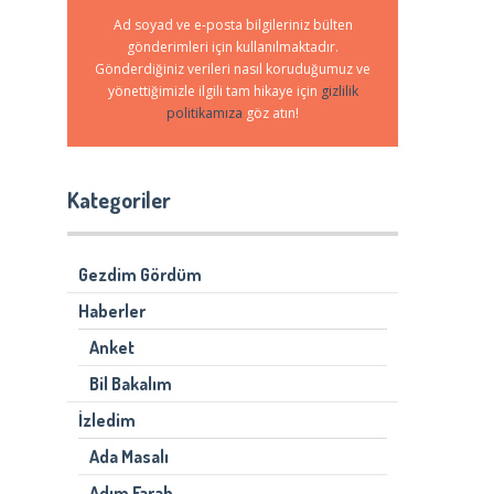
Ad soyad ve e-posta bilgileriniz bülten
gönderimleri için kullanılmaktadır.
Gönderdiğiniz verileri nasıl koruduğumuz ve
yönettiğimizle ilgili tam hikaye için
gizlilik
politikamıza
göz atın!
Kategoriler
Gezdim Gördüm
Haberler
Anket
Bil Bakalım
İzledim
Ada Masalı
Adım Farah