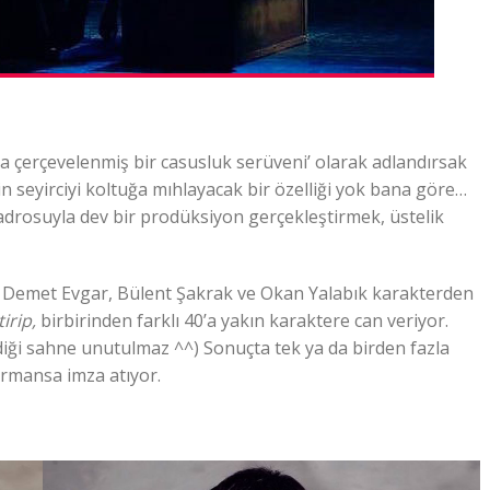
la çerçevelenmiş bir casusluk serüveni’ olarak adlandırsak
n seyirciyi koltuğa mıhlayacak bir özelliği yok bana göre…
adrosuyla dev bir prodüksiyon gerçekleştirmek, üstelik
ı Demet Evgar, Bülent Şakrak ve Okan Yalabık karakterden
irip,
birbirinden farklı 40’a yakın karaktere can veriyor.
rdiği sahne unutulmaz ^^) Sonuçta tek ya da birden fazla
ormansa imza atıyor.