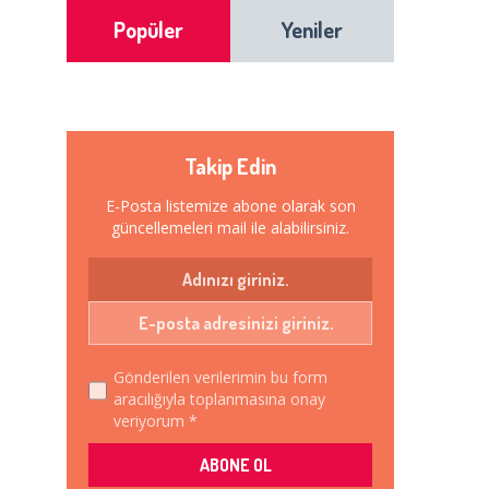
Popüler
Yeniler
Takip Edin
E-Posta listemize abone olarak son
güncellemeleri mail ile alabilirsiniz.
Gönderilen verilerimin bu form
aracılığıyla toplanmasına onay
veriyorum *