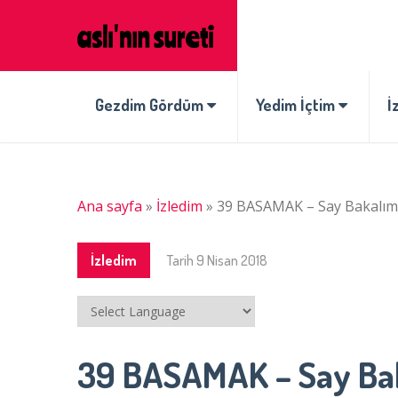
Gezdim Gördüm
Yedim İçtim
İ
Ana sayfa
»
İzledim
»
39 BASAMAK – Say Bakalım, 
İzledim
Tarih
9 Nisan 2018
39 BASAMAK – Say Baka