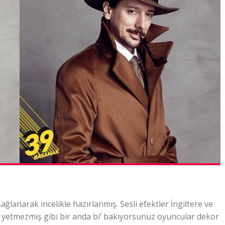
arak incelikle hazırlanmış. Sesli efektler İngiltere ve
u yetmezmiş gibi bir anda bi’ bakıyorsunuz oyuncular dekor