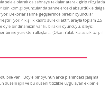
şla şelale olarak da sahneye taklalar atarak girip rüzgârda
 ^^ İşin komiği oyuncular da sahnelerdeki absürtlükle dalga
yıyor. Dekorlar sahne geçişlerinde birebir oyuncular
eştiriliyor. 4 kişilik kadro sürekli aktif, arayla toplam 2,5
yle bir dinamizm var ki, bırakın oyuncuyu, izleyici
her birine yürekten alkışlar… (Okan Yalabık’a azıcık torpil
osu bile var… Böyle bir oyunun arka planındaki çalışma
un düzeni için ve bu düzeni titizlikle uygulayan ekibin e