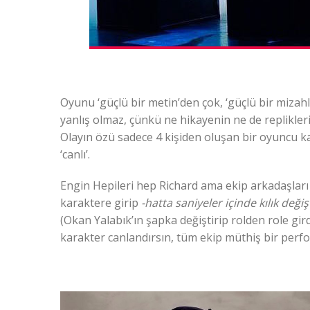
Oyunu ‘güçlü bir metin’den çok, ‘güçlü bir mizah
yanlış olmaz, çünkü ne hikayenin ne de replikleri
Olayın özü sadece 4 kişiden oluşan bir oyuncu k
‘canlı’.
Engin Hepileri hep Richard ama ekip arkadaşlar
karaktere girip
-hatta saniyeler içinde kılık değişt
(Okan Yalabık’ın şapka değiştirip rolden role gi
karakter canlandırsın, tüm ekip müthiş bir perf